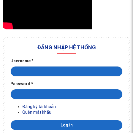
ĐĂNG NHẬP HỆ THỐNG
Username
*
Password
*
Đăng ký tài khoản
Quên mật khẩu