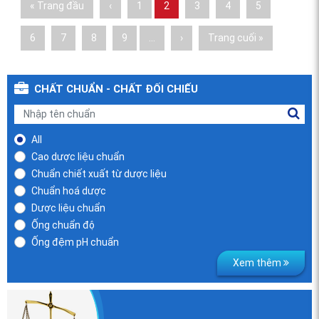
Pages
« Trang đầu
‹
1
2
3
4
5
6
7
8
9
…
›
Trang cuối »
CHẤT CHUẨN - CHẤT ĐỐI CHIẾU
All
Cao dược liệu chuẩn
Chuẩn chiết xuất từ dược liệu
Chuẩn hoá dược
Dược liệu chuẩn
Ống chuẩn độ
Ống đệm pH chuẩn
Xem thêm