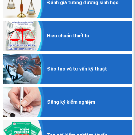
Đánh giá
tương đương
sinh học
Hiệu chuẩn
thiết bị
Đào tạo và
tư vấn kỹ thuật
Đăng ký
kiểm nghiệm