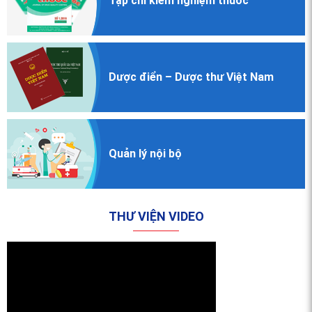
Tạp chí
kiểm nghiệm
thuốc
Dược điển
– Dược thư
Việt Nam
Quản lý nội bộ
THƯ VIỆN VIDEO