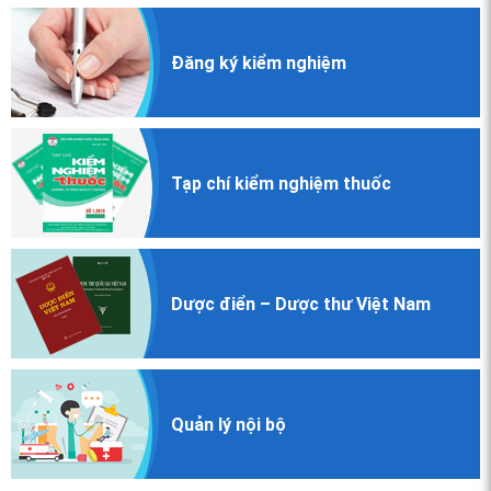
Đăng ký
kiểm nghiệm
Tạp chí
kiểm nghiệm
thuốc
Dược điển
– Dược thư
Việt Nam
Quản lý nội bộ