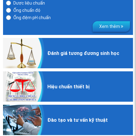
Dược liệu chuẩn
Ống chuẩn độ
Ống đệm pH chuẩn
Xem thêm
Đánh giá
tương đương
sinh học
Hiệu chuẩn
thiết bị
Đào tạo và
tư vấn kỹ thuật