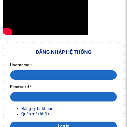
ĐĂNG NHẬP HỆ THỐNG
Username
*
Password
*
Đăng ký tài khoản
Quên mật khẩu