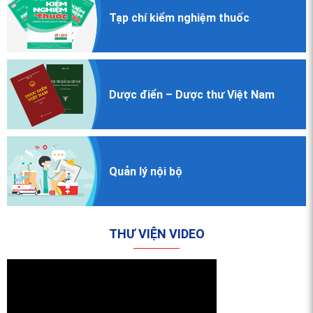
Tạp chí
kiểm nghiệm
thuốc
Dược điển
– Dược thư
Việt Nam
Quản lý nội bộ
THƯ VIỆN VIDEO