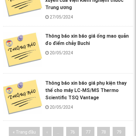
xuyên của Viện Kiểm nghiệm thuốc
Trung ương
27/05/2024
Thông báo xin báo giá ống mao quản
đo điểm chảy Buchi
20/05/2024
Thông báo xin báo giá phụ kiện thay
thế cho máy LC-MS/MS Thermo
Scientific TSQ Vantage
20/05/2024
Pages
« Trang đầu
‹
…
76
77
78
79