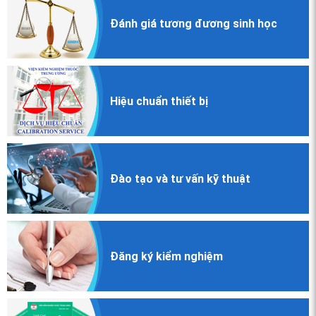
Đánh giá
tương đương
sinh học
Hiệu chuẩn
thiết bị
Đào tạo và
tư vấn kỹ thuật
Đăng ký
kiểm nghiệm