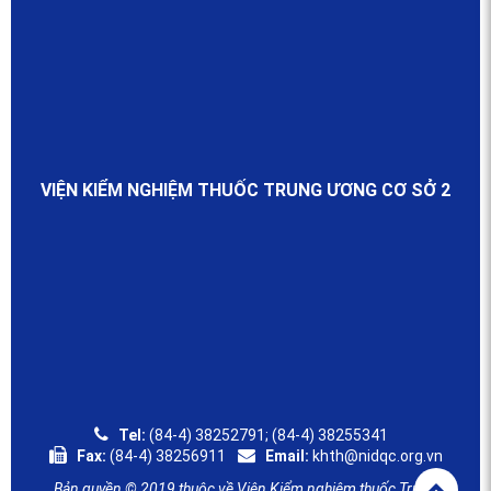
VIỆN KIỂM NGHIỆM THUỐC TRUNG ƯƠNG CƠ SỞ 2
Tel:
(84-4) 38252791; (84-4) 38255341
Fax:
(84-4) 38256911
Email:
khth@nidqc.org.vn
Bản quyền © 2019 thuộc về Viện Kiểm nghiệm thuốc Trung