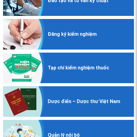
Đào tạo và
tư vấn kỹ thuật
Đăng ký
kiểm nghiệm
Tạp chí
kiểm nghiệm
thuốc
Dược điển
– Dược thư
Việt Nam
Quản lý nội bộ