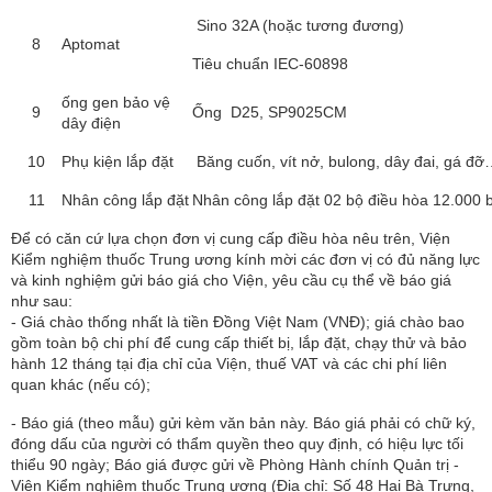
Sino 32A (hoặc tương đương)
8
Aptomat
Tiêu chuẩn IEC-60898
ống gen bảo vệ
9
Ống D25, SP9025CM
dây điện
10
Phụ kiện lắp đặt
Băng cuốn, vít nở, bulong, dây đai, gá đ
11
Nhân công lắp đặt
Nhân công lắp đặt 02 bộ điều hòa 12.000 
Để có căn cứ lựa chọn đơn vị cung cấp điều hòa nêu trên, Viện
Kiểm nghiệm thuốc Trung ương kính mời các đơn vị có đủ năng lực
và kinh nghiệm gửi báo giá cho Viện, yêu cầu cụ thể về báo giá
như sau:
- Giá chào thống nhất là tiền Đồng Việt Nam (VNĐ); giá chào bao
gồm toàn bộ chi phí để cung cấp thiết bị, lắp đặt, chạy thử và bảo
hành 12 tháng tại địa chỉ của Viện, thuế VAT và các chi phí liên
quan khác (nếu có);
- Báo giá (theo mẫu) gửi kèm văn bản này. Báo giá phải có chữ ký,
đóng dấu của người có thẩm quyền theo quy định, có hiệu lực tối
thiểu 90 ngày; Báo giá được gửi về Phòng Hành chính Quản trị -
Viện Kiểm nghiệm thuốc Trung ương (Địa chỉ: Số 48 Hai Bà Trưng,