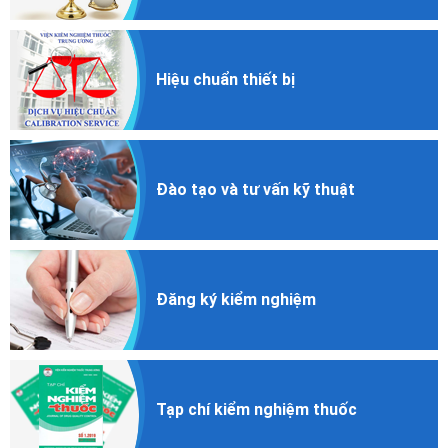
Hiệu chuẩn
thiết bị
Đào tạo và
tư vấn kỹ thuật
Đăng ký
kiểm nghiệm
Tạp chí
kiểm nghiệm
thuốc