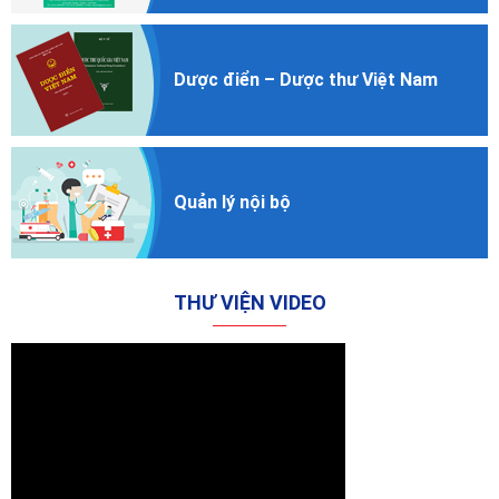
Dược điển
– Dược thư
Việt Nam
Quản lý nội bộ
THƯ VIỆN VIDEO