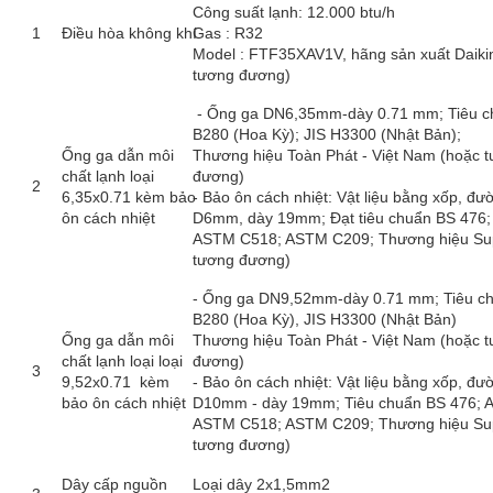
Công suất lạnh: 12.000 btu/h
1
Điều hòa không khí
Gas : R32
Model : FTF35XAV1V, hãng sản xuất Daiki
tương đương)
- Ống ga DN6,35mm-dày 0.71 mm; Tiêu 
B280 (Hoa Kỳ); JIS H3300 (Nhật Bản);
Ống ga dẫn môi
Thương hiệu Toàn Phát - Việt Nam (hoặc 
chất lạnh loại
đương)
2
6,35x0.71 kèm bảo
- Bảo ôn cách nhiệt: Vật liệu bằng xốp, đư
ôn cách nhiệt
D6mm, dày 19mm; Đạt tiêu chuẩn BS 476
ASTM C518; ASTM C209; Thương hiệu Sup
tương đương)
- Ống ga DN9,52mm-dày 0.71 mm; Tiêu 
B280 (Hoa Kỳ), JIS H3300 (Nhật Bản)
Ống ga dẫn môi
Thương hiệu Toàn Phát - Việt Nam (hoặc 
chất lạnh loại loại
đương)
3
9,52x0.71 kèm
- Bảo ôn cách nhiệt: Vật liệu bằng xốp, đư
bảo ôn cách nhiệt
D10mm - dày 19mm; Tiêu chuẩn BS 476; 
ASTM C518; ASTM C209; Thương hiệu Sup
tương đương)
Dây cấp nguồn
Loại dây 2x1,5mm2