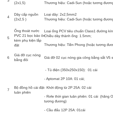
3
(2x1,5)
Thương hiệu: Cadi-Sun (hoặc tương đươn
Dây cấp nguồn
Loại dây: 2x2,5mm2
4
(2x2,5 )
Thương hiệu: Cadi-Sun (hoặc tương đươn
Ống thoát nước
Loại ống PCV tiêu chuẩn Class1 đường k
PVC 21 bọc bảo ôn
Chiều dày thành ống: 1.5mm;
5
kèm phụ kiện lắp
Thương hiệu: Tiền Phong (hoặc tương đư
đặt
Giá đỡ cục nóng
6
Giá đỡ 02 cục nóng gia công bằng sắt V5 s
bằng đôi
- Tủ điện (350x250x150): 01 cái
- Aptomat 2P 10A: 01 cái;
Bộ đồng hồ cài đặt
- Khởi động từ 2P 25A: 02 cái
7
luân phiên
- Rơle thời gian luân phiên: 01 cái (hãng
tương đương)
- Cầu đấu 12P 25A: 01cái