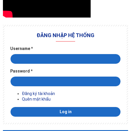
ĐĂNG NHẬP HỆ THỐNG
Username
*
Password
*
Đăng ký tài khoản
Quên mật khẩu