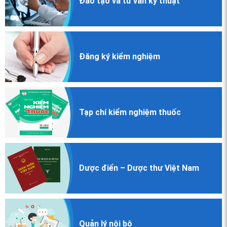
Đào tạo và
tư vấn kỹ thuật
Đăng ký
kiểm nghiệm
Tạp chí
kiểm nghiệm
thuốc
Dược điển
– Dược thư
Việt Nam
Quản lý nội bộ