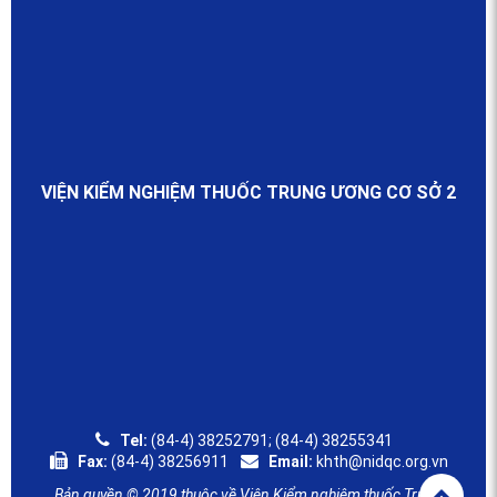
VIỆN KIỂM NGHIỆM THUỐC TRUNG ƯƠNG CƠ SỞ 2
Tel:
(84-4) 38252791; (84-4) 38255341
Fax:
(84-4) 38256911
Email:
khth@nidqc.org.vn
Bản quyền © 2019 thuộc về Viện Kiểm nghiệm thuốc Trung