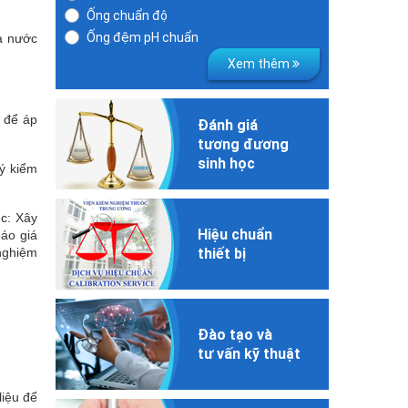
Ống chuẩn độ
Ống đệm pH chuẩn
à nước
Xem thêm
 để áp
Đánh giá
tương đương
sinh học
ý kiểm
ục: Xây
Hiệu chuẩn
áo giá
nghiệm
thiết bị
Đào tạo và
tư vấn kỹ thuật
liệu để