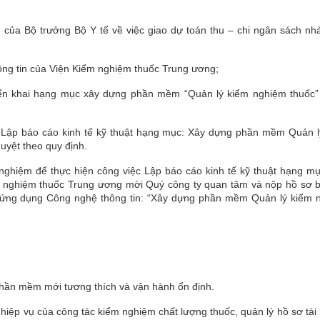
của Bộ trưởng Bộ Y tế về việc giao dự toán thu – chi ngân sách nh
ng tin của Viện Kiểm nghiệm thuốc Trung ương;
iển khai hạng mục xây dựng phần mềm “Quản lý kiểm nghiệm thuốc”
n Lập báo cáo kinh tế kỹ thuật hạng mục: Xây dựng phần mềm Quản l
uyệt theo quy định.
 nghiệm để thực hiện công việc Lập báo cáo kinh tế kỹ thuật hạng m
 nghiệm thuốc Trung ương mời Quý công ty quan tâm và nộp hồ sơ b
ng ứng dụng Công nghệ thông tin: “Xây dựng phần mềm Quản lý kiểm 
phần mềm mới tương thích và vận hành ổn định.
ghiệp vụ của công tác kiểm nghiệm chất lượng thuốc, quản lý hồ sơ tài 