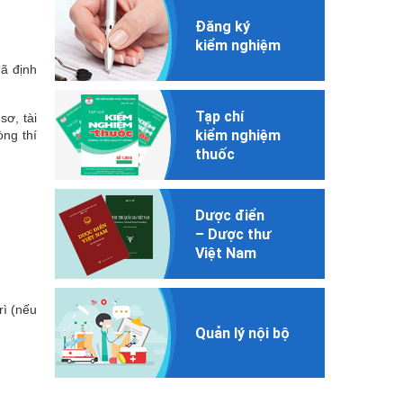
Đăng ký
kiểm nghiệm
ã định
Tạp chí
sơ, tài
kiểm nghiệm
òng thí
thuốc
Dược điển
– Dược thư
Việt Nam
rì (nếu
Quản lý nội bộ