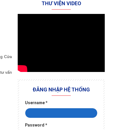
THƯ VIỆN VIDEO
ng Cửa
 tư vấn
ĐĂNG NHẬP HỆ THỐNG
Username
*
Password
*