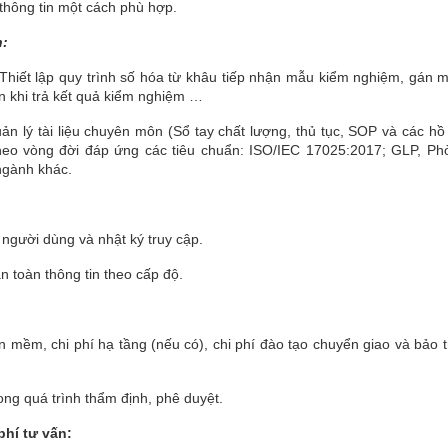
thông tin một cách phù hợp.
h:
hiết lập quy trình số hóa từ khâu tiếp nhận mẫu kiểm nghiệm, gán m
n khi trả kết quả kiểm nghiệm …
n lý tài liệu chuyên môn (Sổ tay chất lượng, thủ tục, SOP và các hồ 
u theo vòng đời đáp ứng các tiêu chuẩn: ISO/IEC 17025:2017; GLP, Ph
ngành khác.
người dùng và nhật ký truy cập.
n toàn thông tin theo cấp độ.
n mềm, chi phí hạ tầng (nếu có), chi phí đào tạo chuyển giao và bảo t
rong quá trình thẩm định, phê duyệt.
phí tư vấn: