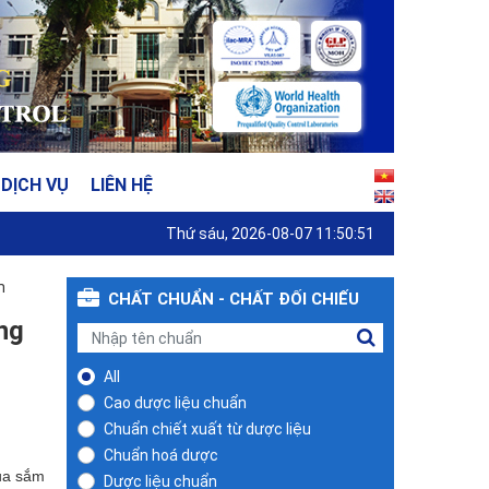
DỊCH VỤ
LIÊN HỆ
Thứ sáu, 2026-08-07 11:50:51
m
CHẤT CHUẨN - CHẤT ĐỐI CHIẾU
ạng
All
Cao dược liệu chuẩn
Chuẩn chiết xuất từ dược liệu
Chuẩn hoá dược
ua sắm
Dược liệu chuẩn