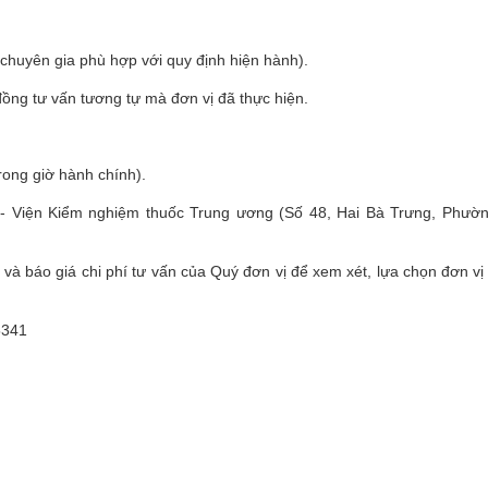
 chuyên gia phù hợp với quy định hiện hành).
đồng tư vấn tương tự mà đơn vị đã thực hiện.
rong giờ hành chính).
ị - Viện Kiểm nghiệm thuốc Trung ương (Số 48, Hai Bà Trưng, Phườ
à báo giá chi phí tư vấn của Quý đơn vị để xem xét, lựa chọn đơn vị
55341