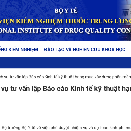
ỐNG KIỂM NGHIỆM
ĐÀO TẠO VÀ NGHIÊN CỨU KHOA HỌC
ch vụ tư vấn lập Báo cáo Kinh tế kỹ thuật hạng mục xây dựng phần mề
vụ tư vấn lập Báo cáo Kinh tế kỹ thuật h
Bộ trưởng Bộ Y tế về việc phê duyệt nhiệm vụ và dự toán kinh phí m