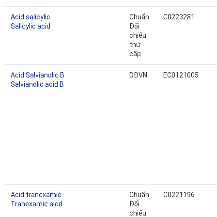
Acid salicylic
Chuẩn
C0223281
Salicylic acid
Đối
chiếu
thứ
cấp
Acid Salvianolic B
DĐVN
EC0121005
Salvianolic acid B
Acid tranexamic
Chuẩn
C0221196
Tranexamic aicd
Đối
chiếu