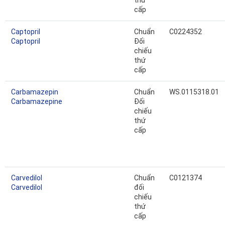
thứ
cấp
Captopril
Chuẩn
C0224352
Captopril
Đối
chiếu
thứ
cấp
Carbamazepin
Chuẩn
WS.0115318.01
Carbamazepine
Đối
chiếu
thứ
cấp
Carvedilol
Chuẩn
C0121374
Carvedilol
đối
chiếu
thứ
cấp