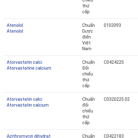
chiếu
thứ
cấp
Atenolol
Chuẩn
0102093
Atenolol
Dược
điển
Việt
Nam
Atorvastatin calci
Chuẩn
C0424225
Atorvastatine calcium
Đối
chiếu
thứ
cấp
Atorvastatin calci
Chuẩn
C0320225.02
Atorvastatin calcium
đối
chiếu
thứ
cấp
Azithromycin dihydrat
Chuẩn
C0422183