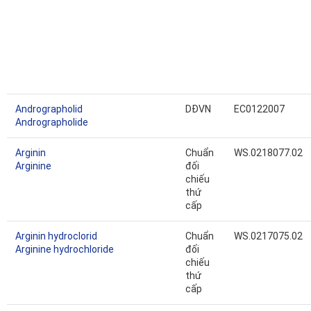
Andrographolid
DĐVN
EC0122007
Andrographolide
Arginin
Chuẩn
WS.0218077.02
Arginine
đối
chiếu
thứ
cấp
Arginin hydroclorid
Chuẩn
WS.0217075.02
Arginine hydrochloride
đối
chiếu
thứ
cấp