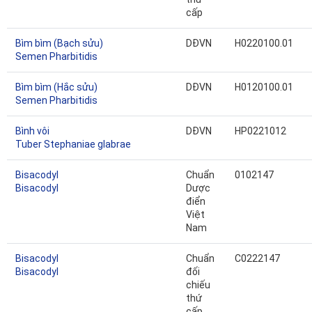
cấp
Bìm bìm (Bạch sửu)
DĐVN
H0220100.01
Semen Pharbitidis
Bìm bìm (Hắc sửu)
DĐVN
H0120100.01
Semen Pharbitidis
Bình vôi
DĐVN
HP0221012
Tuber Stephaniae glabrae
Bisacodyl
Chuẩn
0102147
Bisacodyl
Dược
điển
Việt
Nam
Bisacodyl
Chuẩn
C0222147
Bisacodyl
đối
chiếu
thứ
cấp