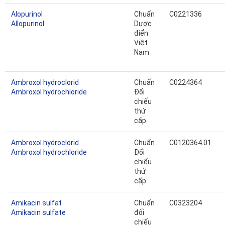
Alopurinol
Chuẩn
C0221336
Allopurinol
Dược
điển
Việt
Nam
Ambroxol hydroclorid
Chuẩn
C0224364
Ambroxol hydrochloride
Đối
chiếu
thứ
cấp
Ambroxol hydroclorid
Chuẩn
C0120364.01
Ambroxol hydrochloride
Đối
chiếu
thứ
cấp
Amikacin sulfat
Chuẩn
C0323204
Amikacin sulfate
đối
chiếu