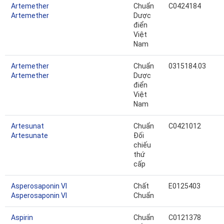
Artemether
Chuẩn
C0424184
Artemether
Dược
điển
Việt
Nam
Artemether
Chuẩn
0315184.03
Artemether
Dược
điển
Việt
Nam
Artesunat
Chuẩn
C0421012
Artesunate
Đối
chiếu
thứ
cấp
Asperosaponin VI
Chất
E0125403
Asperosaponin VI
Chuẩn
Aspirin
Chuẩn
C0121378