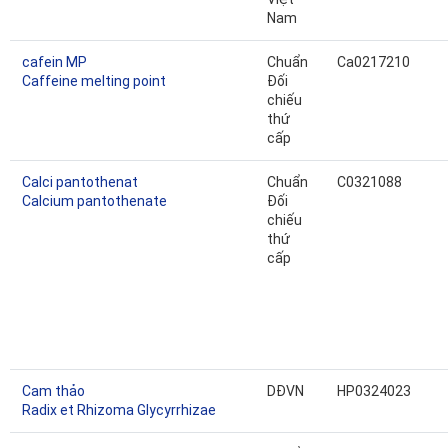
Nam
cafein MP
Chuẩn
Ca0217210
Caffeine melting point
Đối
chiếu
thứ
cấp
Calci pantothenat
Chuẩn
C0321088
Calcium pantothenate
Đối
chiếu
thứ
cấp
Cam thảo
DĐVN
HP0324023
Radix et Rhizoma Glycyrrhizae