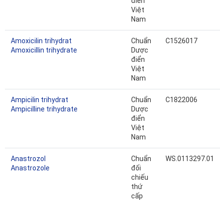
điển
Việt
Nam
Amoxicilin trihydrat
Chuẩn
C1526017
Amoxicillin trihydrate
Dược
điển
Việt
Nam
Ampicilin trihydrat
Chuẩn
C1822006
Ampicilline trihydrate
Dược
điển
Việt
Nam
Anastrozol
Chuẩn
WS.0113297.01
Anastrozole
đối
chiếu
thứ
cấp