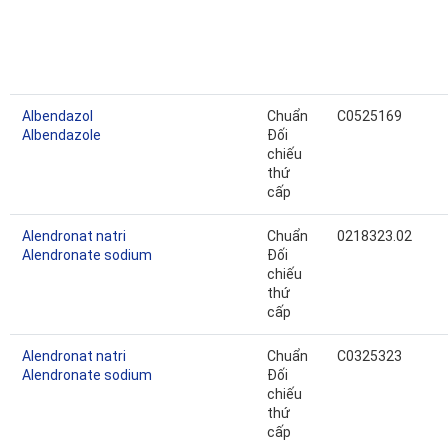
Albendazol
Chuẩn
C0525169
Albendazole
Đối
chiếu
thứ
cấp
Alendronat natri
Chuẩn
0218323.02
Alendronate sodium
Đối
chiếu
thứ
cấp
Alendronat natri
Chuẩn
C0325323
Alendronate sodium
Đối
chiếu
thứ
cấp