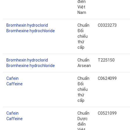
điển
Việt
Nam
Bromhexin hydroclorid
Chuẩn
C0323273
Bromhexine hydrochloride
Đối
chiếu
thứ
cấp
Bromhexin hydroclorid
Chuẩn
T225150
Bromhexine hydrochloride
Arsean
Cafein
Chuẩn
C0624099
Caffeine
Đối
chiếu
thứ
cấp
Cafein
Chuẩn
C0521099
Caffeine
Dược
điển
Việt