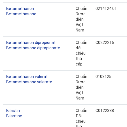
Betamethason
Chuẩn
0214124.01
Betamethasone
Dược
điển
Việt
Nam
Betamethason dipropionat
Chuẩn
C0222216
Betamethasone dipropionate
đối
chiếu
thứ
cấp
Betamethason valerat
Chuẩn
0103125
Betamethasone valerate
Dược
điển
Việt
Nam
Bilastin
Chuẩn
C0122388
Bilastine
Đối
chiếu
thứ