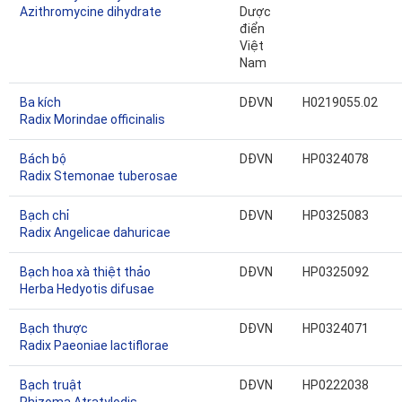
Azithromycine dihydrate
Dược
điển
Việt
Nam
Ba kích
DĐVN
H0219055.02
Radix Morindae officinalis
Bách bộ
DĐVN
HP0324078
Radix Stemonae tuberosae
Bạch chỉ
DĐVN
HP0325083
Radix Angelicae dahuricae
Bạch hoa xà thiệt thảo
DĐVN
HP0325092
Herba Hedyotis difusae
Bạch thược
DĐVN
HP0324071
Radix Paeoniae lactiflorae
Bạch truật
DĐVN
HP0222038