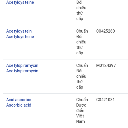
Acetylcysteine
Đối
chiếu
thứ
cấp
Acetylcystein
Chuẩn
C0425260
Acetylcysteine
Đối
chiếu
thứ
cấp
Acetylspiramycin
Chuẩn
M0124397
Acetylspiramycin
Đối
chiếu
thứ
cấp
Acid ascorbic
Chuẩn
C0421031
Ascorbic acid
Dược
điển
Việt
Nam