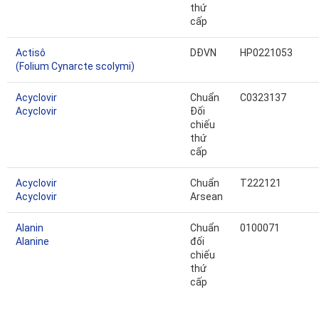
thứ
cấp
Actisô
DĐVN
HP0221053
(Folium Cynarcte scolymi)
Acyclovir
Chuẩn
C0323137
Acyclovir
Đối
chiếu
thứ
cấp
Acyclovir
Chuẩn
T222121
Acyclovir
Arsean
Alanin
Chuẩn
0100071
Alanine
đối
chiếu
thứ
cấp