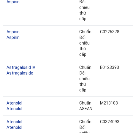
Aspirin
Đối
chiếu
thứ
cấp
Aspirin
Chuẩn
C0226378
Aspirin
Đối
chiếu
thứ
cấp
Astragalosid IV
Chuẩn
E0123393
Astragaloside
Đối
chiếu
thứ
cấp
Atenolol
Chuẩn
M213108
Atenolol
ASEAN
Atenolol
Chuẩn
C0324093
Atenolol
Đối