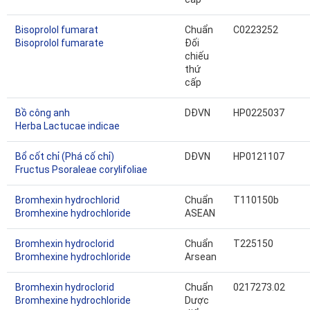
Bisoprolol fumarat
Chuẩn
C0223252
Bisoprolol fumarate
Đối
chiếu
thứ
cấp
Bồ công anh
DĐVN
HP0225037
Herba Lactucae indicae
Bổ cốt chỉ (Phá cố chỉ)
DĐVN
HP0121107
Fructus Psoraleae corylifoliae
Bromhexin hydrochlorid
Chuẩn
T110150b
Bromhexine hydrochloride
ASEAN
Bromhexin hydroclorid
Chuẩn
T225150
Bromhexine hydrochloride
Arsean
Bromhexin hydroclorid
Chuẩn
0217273.02
Bromhexine hydrochloride
Dược