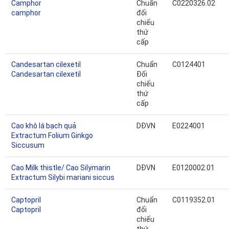
Camphor
Chuẩn
C0220326.02
camphor
đối
chiếu
thứ
cấp
Candesartan cilexetil
Chuẩn
C0124401
Candesartan cilexetil
Đối
chiếu
thứ
cấp
Cao khô lá bạch quả
DĐVN
E0224001
Extractum Folium Ginkgo
Siccusum
Cao Milk thistle/ Cao Silymarin
DĐVN
E0120002.01
Extractum Silybi mariani siccus
Captopril
Chuẩn
C0119352.01
Captopril
đối
chiếu