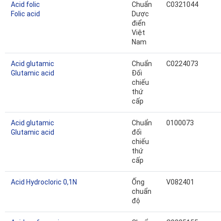
Acid folic
Chuẩn
C0321044
Folic acid
Dược
điển
Việt
Nam
Acid glutamic
Chuẩn
C0224073
Glutamic acid
Đối
chiếu
thứ
cấp
Acid glutamic
Chuẩn
0100073
Glutamic acid
đối
chiếu
thứ
cấp
Acid Hydrocloric 0,1N
Ống
V082401
chuẩn
độ