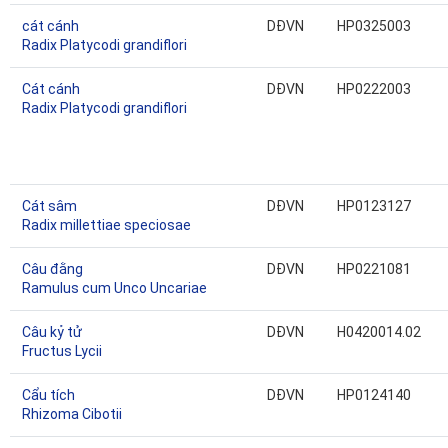
cát cánh
DĐVN
HP0325003
Radix Platycodi grandiflori
Cát cánh
DĐVN
HP0222003
Radix Platycodi grandiflori
Cát sâm
DĐVN
HP0123127
Radix millettiae speciosae
Câu đằng
DĐVN
HP0221081
Ramulus cum Unco Uncariae
Câu kỷ tử
DĐVN
H0420014.02
Fructus Lycii
Cẩu tích
DĐVN
HP0124140
Rhizoma Cibotii