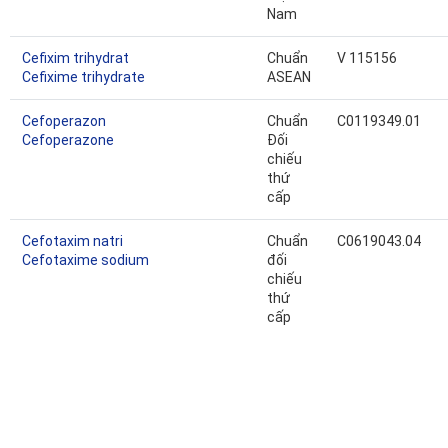
Nam
Cefixim trihydrat
Chuẩn
V 115156
Cefixime trihydrate
ASEAN
Cefoperazon
Chuẩn
C0119349.01
Cefoperazone
Đối
chiếu
thứ
cấp
Cefotaxim natri
Chuẩn
C0619043.04
Cefotaxime sodium
đối
chiếu
thứ
cấp