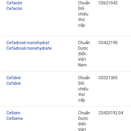
Cefaclor
Chuẩn
C0621042
Cefaclor
Đối
chiếu
thứ
cấp
Cefadroxil monohydrat
Chuẩn
C0422190
Cefadroxil monohydrate
Dược
điển
Việt
Nam
Cefdinir
Chuẩn
C0321305
Cefdinir
Đối
chiếu
thứ
cấp
Cefixim
Chuẩn
C0420192.04
Cefixime
Dược
điển
Việt