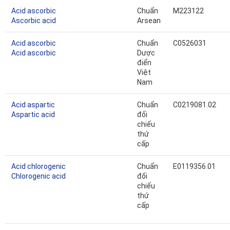
Acid ascorbic
Chuẩn
M223122
Ascorbic acid
Arsean
Acid ascorbic
Chuẩn
C0526031
Acid ascorbic
Dược
điển
Việt
Nam
Acid aspartic
Chuẩn
C0219081.02
Aspartic acid
đối
chiếu
thứ
cấp
Acid chlorogenic
Chuẩn
E0119356.01
Chlorogenic acid
đối
chiếu
thứ
cấp