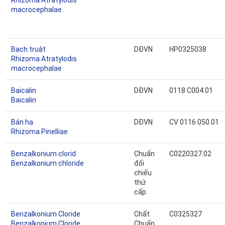
Rhizoma Atratylodis
macrocephalae
Bạch truật
DĐVN
HP0325038
Rhizoma Atratylodis
macrocephalae
Baicalin
DĐVN
0118 C004.01
Baicalin
Bán hạ
DĐVN
CV 0116 050.01
Rhizoma Pinelliae
Benzalkonium clorid
Chuẩn
C0220327.02
Benzalkonium chloride
đối
chiếu
thứ
cấp
Benzalkonium Cloride
Chất
C0325327
Benzalkonium Cloride
Chuẩn