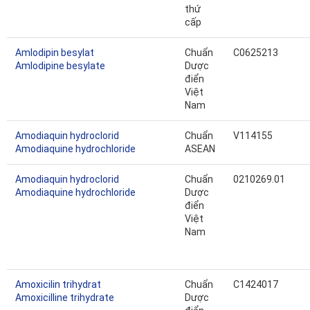
thứ
cấp
Amlodipin besylat
Chuẩn
C0625213
Amlodipine besylate
Dược
điển
Việt
Nam
Amodiaquin hydroclorid
Chuẩn
V114155
Amodiaquine hydrochloride
ASEAN
Amodiaquin hydroclorid
Chuẩn
0210269.01
Amodiaquine hydrochloride
Dược
điển
Việt
Nam
Amoxicilin trihydrat
Chuẩn
C1424017
Amoxicilline trihydrate
Dược