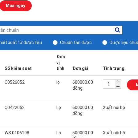
Mua ngay
iết xuất từ dược liệu
Chuẩn tân dược
Dược liệu chu
Đơn
vị
Số kiểm soát
tính
Đơn giá
Tình trạng
C0526052
lọ
600000.00
đồng
C0422052
Lọ
600000.00
Xuất nội bộ
đồng
WS.0106198
Lọ
500000.00
Xuất nội bộ