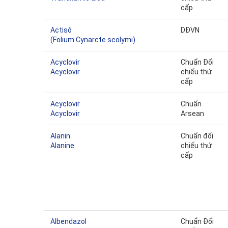
cấp
Actisô
DĐVN
(Folium Cynarcte scolymi)
Acyclovir
Chuẩn Đối
Acyclovir
chiếu thứ
cấp
Acyclovir
Chuẩn
Acyclovir
Arsean
Alanin
Chuẩn đối
Alanine
chiếu thứ
cấp
Albendazol
Chuẩn Đối