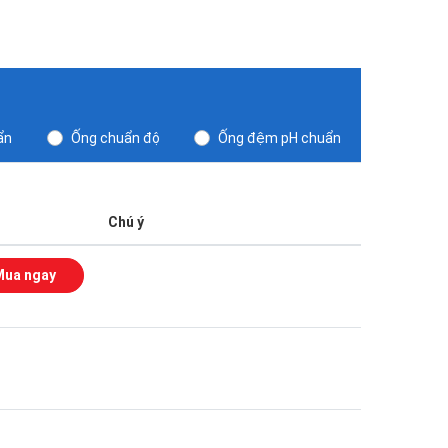
ẩn
Ống chuẩn độ
Ống đệm pH chuẩn
Chú ý
Mua ngay