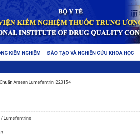
ỐNG KIỂM NGHIỆM
ĐÀO TẠO VÀ NGHIÊN CỨU KHOA HỌC
Chuẩn Arsean Lumefantrin I223154
 / Lumefantrine
an