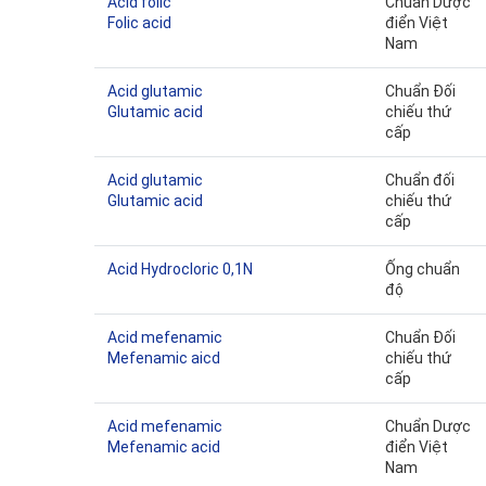
Acid folic
Chuẩn Dược
Folic acid
điển Việt
Nam
Acid glutamic
Chuẩn Đối
Glutamic acid
chiếu thứ
cấp
Acid glutamic
Chuẩn đối
Glutamic acid
chiếu thứ
cấp
Acid Hydrocloric 0,1N
Ống chuẩn
độ
Acid mefenamic
Chuẩn Đối
Mefenamic aicd
chiếu thứ
cấp
Acid mefenamic
Chuẩn Dược
Mefenamic acid
điển Việt
Nam