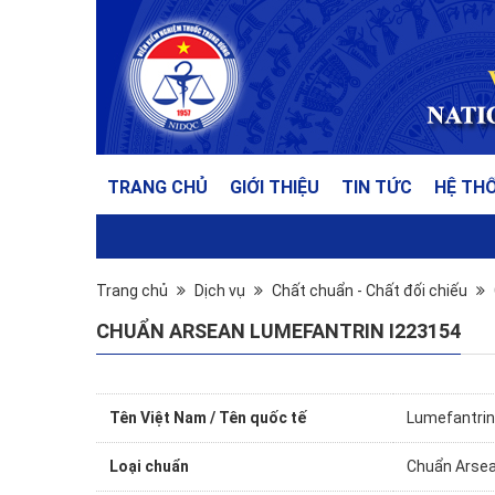
TRANG CHỦ
GIỚI THIỆU
TIN TỨC
HỆ TH
Trang chủ
Dịch vụ
Chất chuẩn - Chất đối chiếu
CHUẨN ARSEAN LUMEFANTRIN I223154
Tên Việt Nam / Tên quốc tế
Lumefantrin
Loại chuẩn
Chuẩn Arse