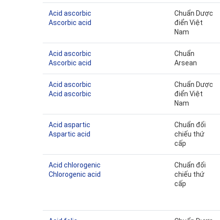
Acid ascorbic
Chuẩn Dược
Ascorbic acid
điển Việt
Nam
Acid ascorbic
Chuẩn
Ascorbic acid
Arsean
Acid ascorbic
Chuẩn Dược
Acid ascorbic
điển Việt
Nam
Acid aspartic
Chuẩn đối
Aspartic acid
chiếu thứ
cấp
Acid chlorogenic
Chuẩn đối
Chlorogenic acid
chiếu thứ
cấp