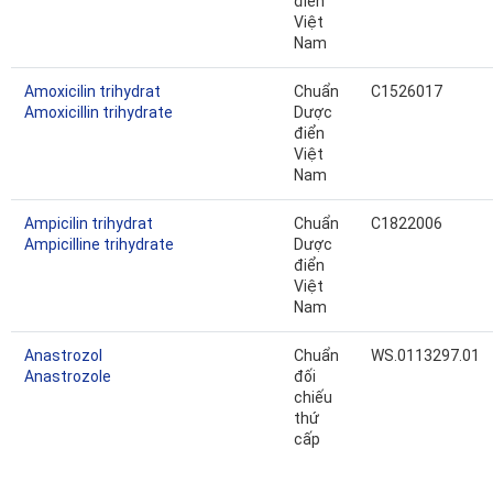
điển
Việt
Nam
Amoxicilin trihydrat
Chuẩn
C1526017
Amoxicillin trihydrate
Dược
điển
Việt
Nam
Ampicilin trihydrat
Chuẩn
C1822006
Ampicilline trihydrate
Dược
điển
Việt
Nam
Anastrozol
Chuẩn
WS.0113297.01
Anastrozole
đối
chiếu
thứ
cấp