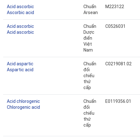
Acid ascorbic
Chuẩn
M223122
Ascorbic acid
Arsean
Acid ascorbic
Chuẩn
C0526031
Acid ascorbic
Dược
điển
Việt
Nam
Acid aspartic
Chuẩn
C0219081.02
Aspartic acid
đối
chiếu
thứ
cấp
Acid chlorogenic
Chuẩn
E0119356.01
Chlorogenic acid
đối
chiếu
thứ
cấp