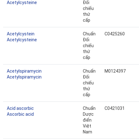
Acetylcysteine
Đối
chiếu
thứ
cấp
Acetylcystein
Chuẩn
C0425260
Acetylcysteine
Đối
chiếu
thứ
cấp
Acetylspiramycin
Chuẩn
M0124397
Acetylspiramycin
Đối
chiếu
thứ
cấp
Acid ascorbic
Chuẩn
C0421031
Ascorbic acid
Dược
điển
Việt
Nam