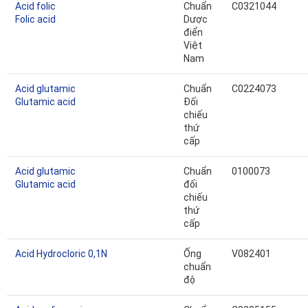
Acid folic
Chuẩn
C0321044
Folic acid
Dược
điển
Việt
Nam
Acid glutamic
Chuẩn
C0224073
Glutamic acid
Đối
chiếu
thứ
cấp
Acid glutamic
Chuẩn
0100073
Glutamic acid
đối
chiếu
thứ
cấp
Acid Hydrocloric 0,1N
Ống
V082401
chuẩn
độ