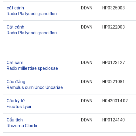
cát cánh
DĐVN
HP0325003
Radix Platycodi grandiflori
Cát cánh
DĐVN
HP0222003
Radix Platycodi grandiflori
Cát sâm
DĐVN
HP0123127
Radix millettiae speciosae
Câu đằng
DĐVN
HP0221081
Ramulus cum Unco Uncariae
Câu kỷ tử
DĐVN
H0420014.02
Fructus Lycii
Cẩu tích
DĐVN
HP0124140
Rhizoma Cibotii