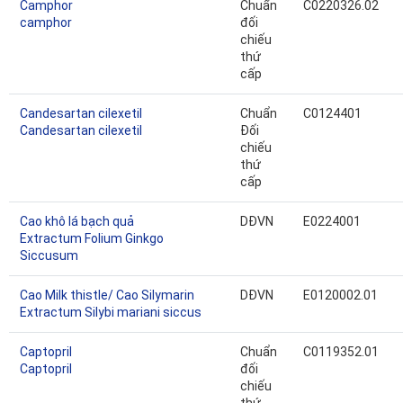
Camphor
Chuẩn
C0220326.02
camphor
đối
chiếu
thứ
cấp
Candesartan cilexetil
Chuẩn
C0124401
Candesartan cilexetil
Đối
chiếu
thứ
cấp
Cao khô lá bạch quả
DĐVN
E0224001
Extractum Folium Ginkgo
Siccusum
Cao Milk thistle/ Cao Silymarin
DĐVN
E0120002.01
Extractum Silybi mariani siccus
Captopril
Chuẩn
C0119352.01
Captopril
đối
chiếu