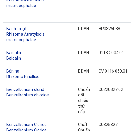
Rhizoma Atratylodis
macrocephalae
Bạch truật
DĐVN
HP0325038
Rhizoma Atratylodis
macrocephalae
Baicalin
DĐVN
0118 C004.01
Baicalin
Bán hạ
DĐVN
CV 0116 050.01
Rhizoma Pinelliae
Benzalkonium clorid
Chuẩn
C0220327.02
Benzalkonium chloride
đối
chiếu
thứ
cấp
Benzalkonium Cloride
Chất
C0325327
Benzalkonium Cloride
Chuẩn