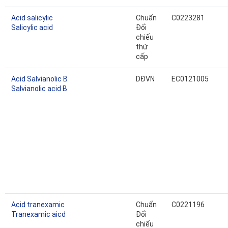
Acid salicylic
Chuẩn
C0223281
Salicylic acid
Đối
chiếu
thứ
cấp
Acid Salvianolic B
DĐVN
EC0121005
Salvianolic acid B
Acid tranexamic
Chuẩn
C0221196
Tranexamic aicd
Đối
chiếu