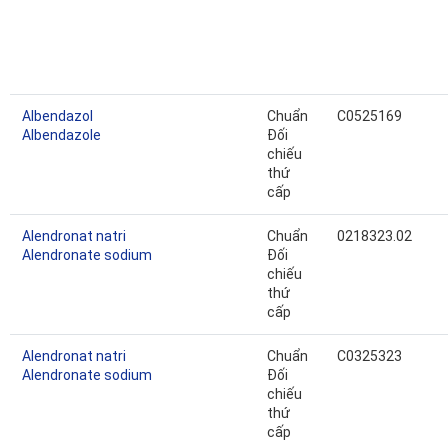
Albendazol
Chuẩn
C0525169
Albendazole
Đối
chiếu
thứ
cấp
Alendronat natri
Chuẩn
0218323.02
Alendronate sodium
Đối
chiếu
thứ
cấp
Alendronat natri
Chuẩn
C0325323
Alendronate sodium
Đối
chiếu
thứ
cấp