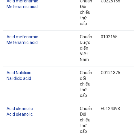
Acid mefenamic
Chuẩn
C0225155
Mefenamic aicd
Đối
chiếu
thứ
cấp
Acid mefenamic
Chuẩn
0102155
Mefenamic acid
Dược
điển
Việt
Nam
Acid Nalidixic
Chuẩn
C0121375
Nalidixic acid
đối
chiếu
thứ
cấp
Acid oleanolic
Chuẩn
E0124398
Acid oleanolic
Đối
chiếu
thứ
cấp