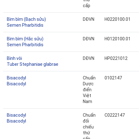
cấp
Bìm bìm (Bạch sửu)
DĐVN
H0220100.01
Semen Pharbitidis
Bìm bìm (Hắc sửu)
DĐVN
H0120100.01
Semen Pharbitidis
Bình vôi
DĐVN
HP0221012
Tuber Stephaniae glabrae
Bisacodyl
Chuẩn
0102147
Bisacodyl
Dược
điển
Việt
Nam
Bisacodyl
Chuẩn
C0222147
Bisacodyl
đối
chiếu
thứ
cấp