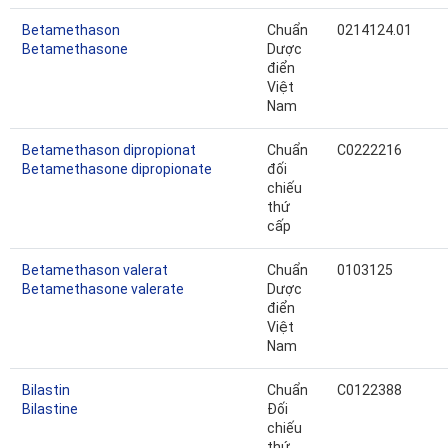
Betamethason
Chuẩn
0214124.01
Betamethasone
Dược
điển
Việt
Nam
Betamethason dipropionat
Chuẩn
C0222216
Betamethasone dipropionate
đối
chiếu
thứ
cấp
Betamethason valerat
Chuẩn
0103125
Betamethasone valerate
Dược
điển
Việt
Nam
Bilastin
Chuẩn
C0122388
Bilastine
Đối
chiếu
thứ