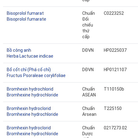
Bisoprolol fumarat
Chuẩn
C0223252
Bisoprolol fumarate
Đối
chiếu
thứ
cấp
Bồ công anh
DĐVN
HP0225037
Herba Lactucae indicae
Bổ cốt chỉ (Phá cố chỉ)
DĐVN
HP0121107
Fructus Psoraleae corylifoliae
Bromhexin hydrochlorid
Chuẩn
T110150b
Bromhexine hydrochloride
ASEAN
Bromhexin hydroclorid
Chuẩn
T225150
Bromhexine hydrochloride
Arsean
Bromhexin hydroclorid
Chuẩn
0217273.02
Bromhexine hydrochloride
Dược