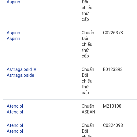
Aspirin
Đối
chiếu
thứ
cấp
Aspirin
Chuẩn
C0226378
Aspirin
Đối
chiếu
thứ
cấp
Astragalosid IV
Chuẩn
E0123393
Astragaloside
Đối
chiếu
thứ
cấp
Atenolol
Chuẩn
M213108
Atenolol
ASEAN
Atenolol
Chuẩn
C0324093
Atenolol
Đối