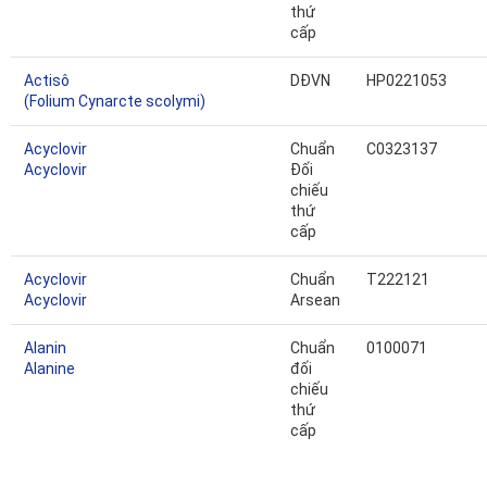
thứ
cấp
Actisô
DĐVN
HP0221053
(Folium Cynarcte scolymi)
Acyclovir
Chuẩn
C0323137
Acyclovir
Đối
chiếu
thứ
cấp
Acyclovir
Chuẩn
T222121
Acyclovir
Arsean
Alanin
Chuẩn
0100071
Alanine
đối
chiếu
thứ
cấp