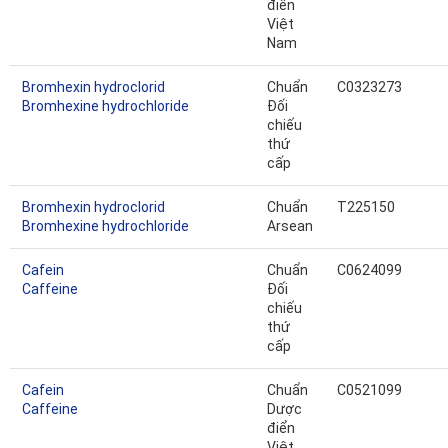
điển
Việt
Nam
Bromhexin hydroclorid
Chuẩn
C0323273
Bromhexine hydrochloride
Đối
chiếu
thứ
cấp
Bromhexin hydroclorid
Chuẩn
T225150
Bromhexine hydrochloride
Arsean
Cafein
Chuẩn
C0624099
Caffeine
Đối
chiếu
thứ
cấp
Cafein
Chuẩn
C0521099
Caffeine
Dược
điển
Việt