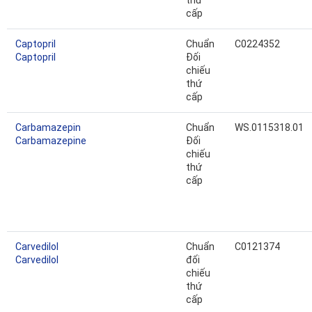
thứ
cấp
Captopril
Chuẩn
C0224352
Captopril
Đối
chiếu
thứ
cấp
Carbamazepin
Chuẩn
WS.0115318.01
Carbamazepine
Đối
chiếu
thứ
cấp
Carvedilol
Chuẩn
C0121374
Carvedilol
đối
chiếu
thứ
cấp