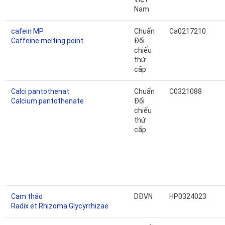
Nam
cafein MP
Chuẩn
Ca0217210
Caffeine melting point
Đối
chiếu
thứ
cấp
Calci pantothenat
Chuẩn
C0321088
Calcium pantothenate
Đối
chiếu
thứ
cấp
Cam thảo
DĐVN
HP0324023
Radix et Rhizoma Glycyrrhizae