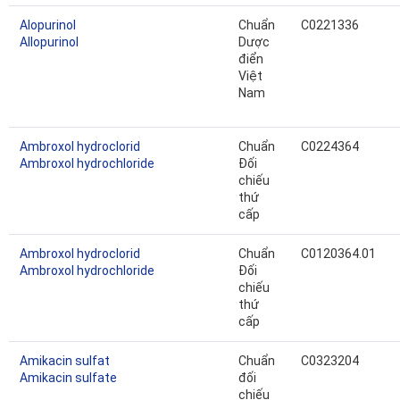
Alopurinol
Chuẩn
C0221336
Allopurinol
Dược
điển
Việt
Nam
Ambroxol hydroclorid
Chuẩn
C0224364
Ambroxol hydrochloride
Đối
chiếu
thứ
cấp
Ambroxol hydroclorid
Chuẩn
C0120364.01
Ambroxol hydrochloride
Đối
chiếu
thứ
cấp
Amikacin sulfat
Chuẩn
C0323204
Amikacin sulfate
đối
chiếu