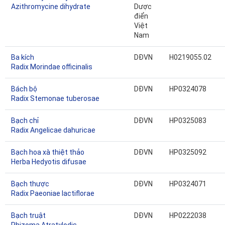
Azithromycine dihydrate
Dược
điển
Việt
Nam
Ba kích
DĐVN
H0219055.02
Radix Morindae officinalis
Bách bộ
DĐVN
HP0324078
Radix Stemonae tuberosae
Bạch chỉ
DĐVN
HP0325083
Radix Angelicae dahuricae
Bạch hoa xà thiệt thảo
DĐVN
HP0325092
Herba Hedyotis difusae
Bạch thược
DĐVN
HP0324071
Radix Paeoniae lactiflorae
Bạch truật
DĐVN
HP0222038