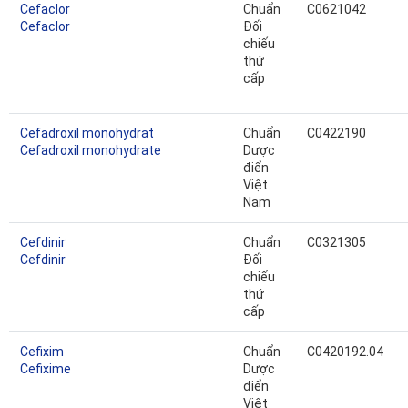
Cefaclor
Chuẩn
C0621042
Cefaclor
Đối
chiếu
thứ
cấp
Cefadroxil monohydrat
Chuẩn
C0422190
Cefadroxil monohydrate
Dược
điển
Việt
Nam
Cefdinir
Chuẩn
C0321305
Cefdinir
Đối
chiếu
thứ
cấp
Cefixim
Chuẩn
C0420192.04
Cefixime
Dược
điển
Việt