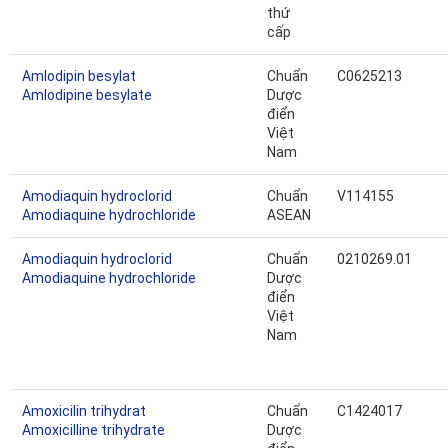
thứ
cấp
Amlodipin besylat
Chuẩn
C0625213
Amlodipine besylate
Dược
điển
Việt
Nam
Amodiaquin hydroclorid
Chuẩn
V114155
Amodiaquine hydrochloride
ASEAN
Amodiaquin hydroclorid
Chuẩn
0210269.01
Amodiaquine hydrochloride
Dược
điển
Việt
Nam
Amoxicilin trihydrat
Chuẩn
C1424017
Amoxicilline trihydrate
Dược