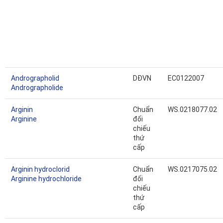
Andrographolid
DĐVN
EC0122007
Andrographolide
Arginin
Chuẩn
WS.0218077.02
Arginine
đối
chiếu
thứ
cấp
Arginin hydroclorid
Chuẩn
WS.0217075.02
Arginine hydrochloride
đối
chiếu
thứ
cấp