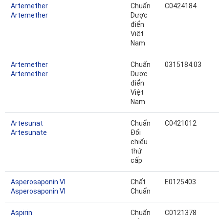
Artemether
Chuẩn
C0424184
Artemether
Dược
điển
Việt
Nam
Artemether
Chuẩn
0315184.03
Artemether
Dược
điển
Việt
Nam
Artesunat
Chuẩn
C0421012
Artesunate
Đối
chiếu
thứ
cấp
Asperosaponin VI
Chất
E0125403
Asperosaponin VI
Chuẩn
Aspirin
Chuẩn
C0121378