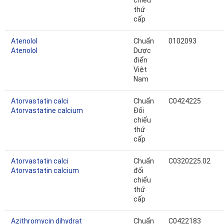
chiếu
thứ
cấp
Atenolol
Chuẩn
0102093
Atenolol
Dược
điển
Việt
Nam
Atorvastatin calci
Chuẩn
C0424225
Atorvastatine calcium
Đối
chiếu
thứ
cấp
Atorvastatin calci
Chuẩn
C0320225.02
Atorvastatin calcium
đối
chiếu
thứ
cấp
Azithromycin dihydrat
Chuẩn
C0422183