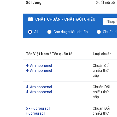
Số lượng
Xuất nội bộ
CHẤT CHUẨN - CHẤT ĐỐI CHIẾU
All
Cao dược liệu chuẩn
Chuẩn ch
Tên Việt Nam / Tên quốc tế
Loại chuẩn
4- Aminophenol
Chuẩn đối
4- Aminophenol
chiếu thứ
cấp
4- Aminophenol
Chuẩn Đối
4- Aminophenol
chiếu thứ
cấp
5 - Fluorouracil
Chuẩn Đối
Fluorouracil
chiếu thứ