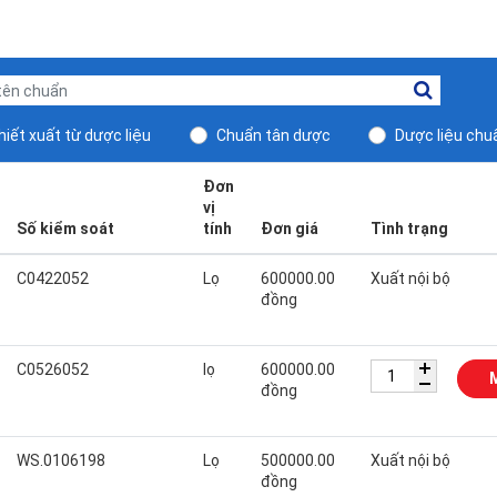
iết xuất từ dược liệu
Chuẩn tân dược
Dược liệu chu
Đơn
vị
Số kiểm soát
tính
Đơn giá
Tình trạng
C0422052
Lọ
600000.00
Xuất nội bộ
đồng
C0526052
lọ
600000.00
đồng
WS.0106198
Lọ
500000.00
Xuất nội bộ
đồng