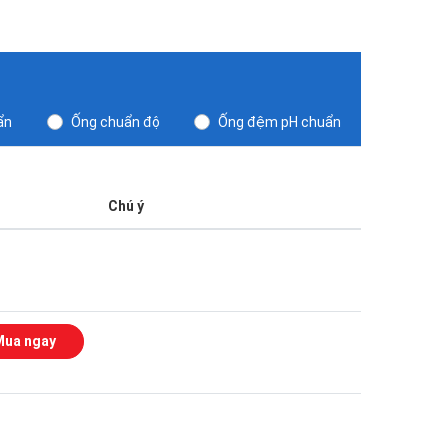
ẩn
Ống chuẩn độ
Ống đệm pH chuẩn
Chú ý
Mua ngay