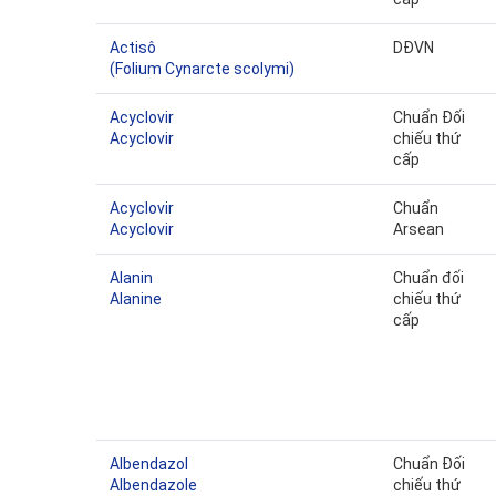
Actisô
DĐVN
(Folium Cynarcte scolymi)
Acyclovir
Chuẩn Đối
Acyclovir
chiếu thứ
cấp
Acyclovir
Chuẩn
Acyclovir
Arsean
Alanin
Chuẩn đối
Alanine
chiếu thứ
cấp
Albendazol
Chuẩn Đối
Albendazole
chiếu thứ