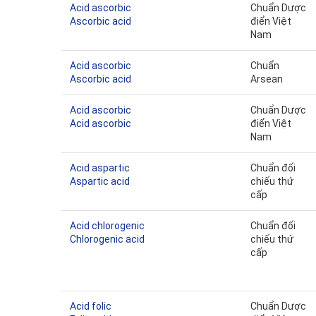
Acid ascorbic
Chuẩn Dược
Ascorbic acid
điển Việt
Nam
Acid ascorbic
Chuẩn
Ascorbic acid
Arsean
Acid ascorbic
Chuẩn Dược
Acid ascorbic
điển Việt
Nam
Acid aspartic
Chuẩn đối
Aspartic acid
chiếu thứ
cấp
Acid chlorogenic
Chuẩn đối
Chlorogenic acid
chiếu thứ
cấp
Acid folic
Chuẩn Dược