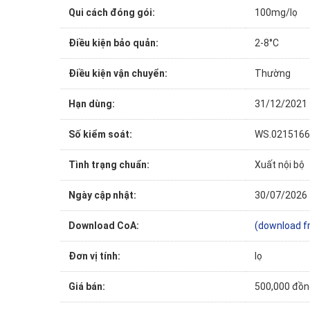
Qui cách đóng gói:
100mg/lọ
Điều kiện bảo quản:
2-8°C
Điều kiện vận chuyển:
Thường
Hạn dùng:
31/12/2021
Số kiểm soát:
WS.0215166
Tình trạng chuẩn:
Xuất nội bộ
Ngày cập nhật:
30/07/2026
Download CoA:
(download f
Đơn vị tính:
lọ
Giá bán:
500,000 đồn