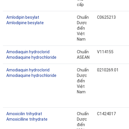
cấp
Amlodipin besylat
Chuẩn
C0625213
Amlodipine besylate
Dược
điển
Việt
Nam
Amodiaquin hydroclorid
Chuẩn
V114155
Amodiaquine hydrochloride
ASEAN
Amodiaquin hydroclorid
Chuẩn
0210269.01
Amodiaquine hydrochloride
Dược
điển
Việt
Nam
Amoxicilin trihydrat
Chuẩn
C1424017
Amoxicilline trihydrate
Dược
điển