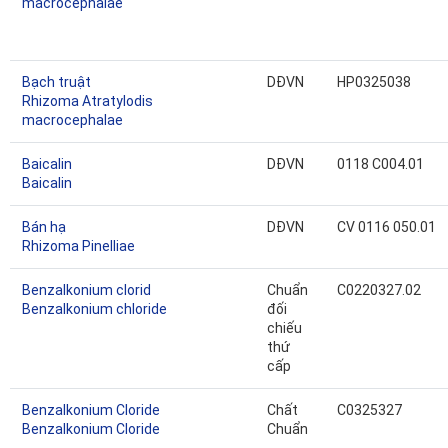
macrocephalae
Bạch truật
DĐVN
HP0325038
Rhizoma Atratylodis
macrocephalae
Baicalin
DĐVN
0118 C004.01
Baicalin
Bán hạ
DĐVN
CV 0116 050.01
Rhizoma Pinelliae
Benzalkonium clorid
Chuẩn
C0220327.02
Benzalkonium chloride
đối
chiếu
thứ
cấp
Benzalkonium Cloride
Chất
C0325327
Benzalkonium Cloride
Chuẩn