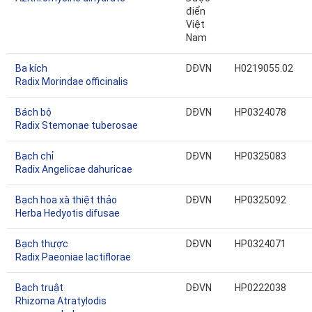
điển
Việt
Nam
Ba kích
DĐVN
H0219055.02
Radix Morindae officinalis
Bách bộ
DĐVN
HP0324078
Radix Stemonae tuberosae
Bạch chỉ
DĐVN
HP0325083
Radix Angelicae dahuricae
Bạch hoa xà thiệt thảo
DĐVN
HP0325092
Herba Hedyotis difusae
Bạch thược
DĐVN
HP0324071
Radix Paeoniae lactiflorae
Bạch truật
DĐVN
HP0222038
Rhizoma Atratylodis