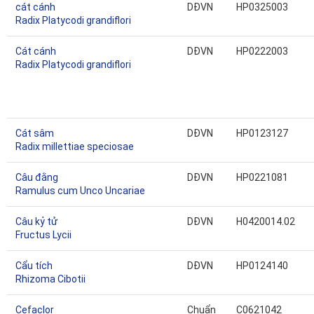
cát cánh
DĐVN
HP0325003
Radix Platycodi grandiflori
Cát cánh
DĐVN
HP0222003
Radix Platycodi grandiflori
Cát sâm
DĐVN
HP0123127
Radix millettiae speciosae
Câu đằng
DĐVN
HP0221081
Ramulus cum Unco Uncariae
Câu kỷ tử
DĐVN
H0420014.02
Fructus Lycii
Cẩu tích
DĐVN
HP0124140
Rhizoma Cibotii
Cefaclor
Chuẩn
C0621042