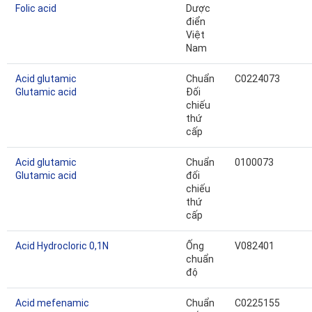
Folic acid
Dược
điển
Việt
Nam
Acid glutamic
Chuẩn
C0224073
Glutamic acid
Đối
chiếu
thứ
cấp
Acid glutamic
Chuẩn
0100073
Glutamic acid
đối
chiếu
thứ
cấp
Acid Hydrocloric 0,1N
Ống
V082401
chuẩn
độ
Acid mefenamic
Chuẩn
C0225155