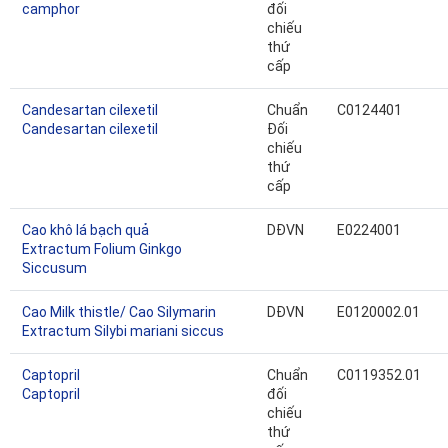
camphor
đối
chiếu
thứ
cấp
Candesartan cilexetil
Chuẩn
C0124401
Candesartan cilexetil
Đối
chiếu
thứ
cấp
Cao khô lá bạch quả
DĐVN
E0224001
Extractum Folium Ginkgo
Siccusum
Cao Milk thistle/ Cao Silymarin
DĐVN
E0120002.01
Extractum Silybi mariani siccus
Captopril
Chuẩn
C0119352.01
Captopril
đối
chiếu
thứ