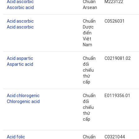
Acid ascorbic
Chuẩn
M223122
Ascorbic acid
Arsean
Acid ascorbic
Chuẩn
C0526031
Acid ascorbic
Dược
điển
Việt
Nam
Acid aspartic
Chuẩn
C0219081.02
Aspartic acid
đối
chiếu
thứ
cấp
Acid chlorogenic
Chuẩn
E0119356.01
Chlorogenic acid
đối
chiếu
thứ
cấp
Acid folic
Chuẩn
C0321044