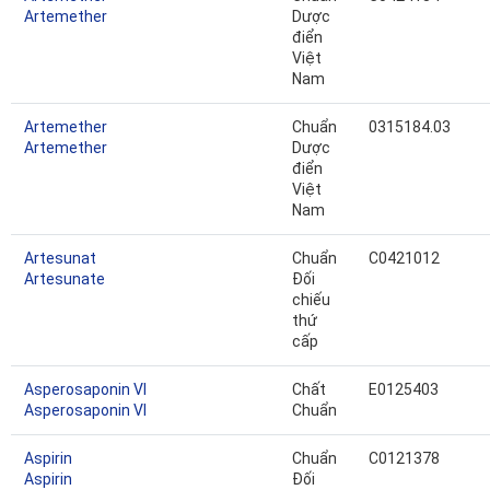
Artemether
Dược
điển
Việt
Nam
Artemether
Chuẩn
0315184.03
Artemether
Dược
điển
Việt
Nam
Artesunat
Chuẩn
C0421012
Artesunate
Đối
chiếu
thứ
cấp
Asperosaponin VI
Chất
E0125403
Asperosaponin VI
Chuẩn
Aspirin
Chuẩn
C0121378
Aspirin
Đối