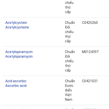
chiếu
thứ
cấp
Acetylcystein
Chuẩn
C0425260
Acetylcysteine
Đối
chiếu
thứ
cấp
Acetylspiramycin
Chuẩn
M0124397
Acetylspiramycin
Đối
chiếu
thứ
cấp
Acid ascorbic
Chuẩn
C0421031
Ascorbic acid
Dược
điển
Việt
Nam