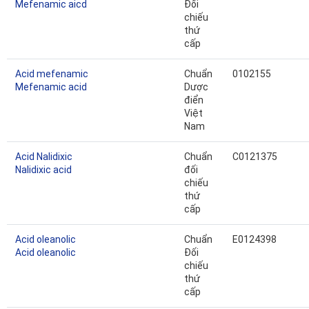
Mefenamic aicd
Đối
chiếu
thứ
cấp
Acid mefenamic
Chuẩn
0102155
Mefenamic acid
Dược
điển
Việt
Nam
Acid Nalidixic
Chuẩn
C0121375
Nalidixic acid
đối
chiếu
thứ
cấp
Acid oleanolic
Chuẩn
E0124398
Acid oleanolic
Đối
chiếu
thứ
cấp