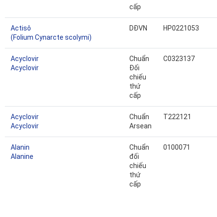
cấp
Actisô
DĐVN
HP0221053
(Folium Cynarcte scolymi)
Acyclovir
Chuẩn
C0323137
Acyclovir
Đối
chiếu
thứ
cấp
Acyclovir
Chuẩn
T222121
Acyclovir
Arsean
Alanin
Chuẩn
0100071
Alanine
đối
chiếu
thứ
cấp