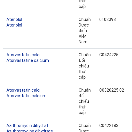
thứ
cấp
Atenolol
Chuẩn
0102093
Atenolol
Dược
điển
Việt
Nam
Atorvastatin calci
Chuẩn
C0424225
Atorvastatine calcium
Đối
chiếu
thứ
cấp
Atorvastatin calci
Chuẩn
C0320225.02
Atorvastatin calcium
đối
chiếu
thứ
cấp
Azithromycin dihydrat
Chuẩn
C0422183
Azithromycine dihydrate
Dược