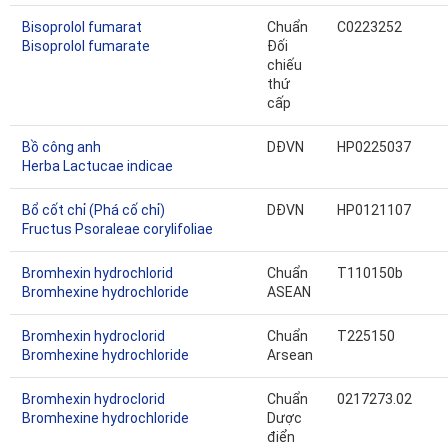
Bisoprolol fumarat
Chuẩn
C0223252
Bisoprolol fumarate
Đối
chiếu
thứ
cấp
Bồ công anh
DĐVN
HP0225037
Herba Lactucae indicae
Bổ cốt chỉ (Phá cố chỉ)
DĐVN
HP0121107
Fructus Psoraleae corylifoliae
Bromhexin hydrochlorid
Chuẩn
T110150b
Bromhexine hydrochloride
ASEAN
Bromhexin hydroclorid
Chuẩn
T225150
Bromhexine hydrochloride
Arsean
Bromhexin hydroclorid
Chuẩn
0217273.02
Bromhexine hydrochloride
Dược
điển