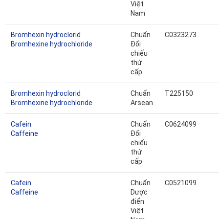
Việt
Nam
Bromhexin hydroclorid
Chuẩn
C0323273
Bromhexine hydrochloride
Đối
chiếu
thứ
cấp
Bromhexin hydroclorid
Chuẩn
T225150
Bromhexine hydrochloride
Arsean
Cafein
Chuẩn
C0624099
Caffeine
Đối
chiếu
thứ
cấp
Cafein
Chuẩn
C0521099
Caffeine
Dược
điển
Việt