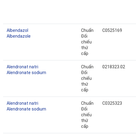
Albendazol
Chuẩn
C0525169
Albendazole
Đối
chiếu
thứ
cấp
Alendronat natri
Chuẩn
0218323.02
Alendronate sodium
Đối
chiếu
thứ
cấp
Alendronat natri
Chuẩn
C0325323
Alendronate sodium
Đối
chiếu
thứ
cấp