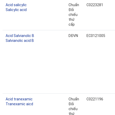
Acid salicylic
Chuẩn
C0223281
Salicylic acid
Đối
chiếu
thứ
cấp
Acid Salvianolic B
DĐVN
EC0121005
Salvianolic acid B
Acid tranexamic
Chuẩn
C0221196
Tranexamic aicd
Đối
chiếu
thứ