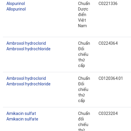
Alopurinol
Chuẩn
C0221336
Allopurinol
Dược
điển
Việt
Nam
Ambroxol hydroclorid
Chuẩn
C0224364
Ambroxol hydrochloride
Đối
chiếu
thứ
cấp
Ambroxol hydroclorid
Chuẩn
C0120364.01
Ambroxol hydrochloride
Đối
chiếu
thứ
cấp
Amikacin sulfat
Chuẩn
C0323204
Amikacin sulfate
đối
chiếu
thứ