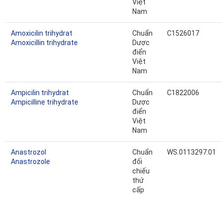
Việt
Nam
Amoxicilin trihydrat
Chuẩn
C1526017
Amoxicillin trihydrate
Dược
điển
Việt
Nam
Ampicilin trihydrat
Chuẩn
C1822006
Ampicilline trihydrate
Dược
điển
Việt
Nam
Anastrozol
Chuẩn
WS.0113297.01
Anastrozole
đối
chiếu
thứ
cấp