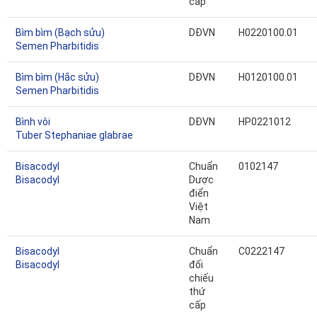
cấp
Bìm bìm (Bạch sửu)
DĐVN
H0220100.01
Semen Pharbitidis
Bìm bìm (Hắc sửu)
DĐVN
H0120100.01
Semen Pharbitidis
Bình vôi
DĐVN
HP0221012
Tuber Stephaniae glabrae
Bisacodyl
Chuẩn
0102147
Bisacodyl
Dược
điển
Việt
Nam
Bisacodyl
Chuẩn
C0222147
Bisacodyl
đối
chiếu
thứ
cấp