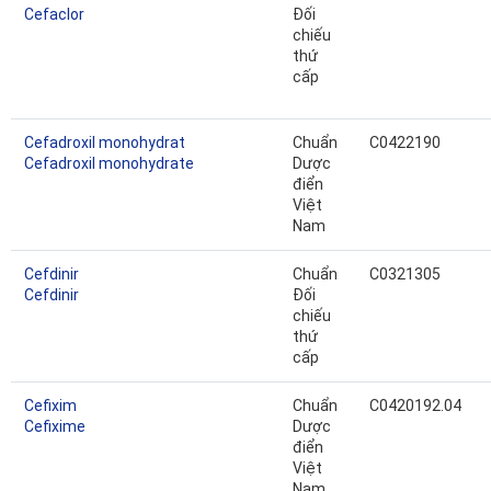
Cefaclor
Đối
chiếu
thứ
cấp
Cefadroxil monohydrat
Chuẩn
C0422190
Cefadroxil monohydrate
Dược
điển
Việt
Nam
Cefdinir
Chuẩn
C0321305
Cefdinir
Đối
chiếu
thứ
cấp
Cefixim
Chuẩn
C0420192.04
Cefixime
Dược
điển
Việt
Nam