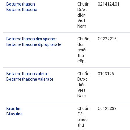
Betamethason
Chuẩn
0214124.01
Betamethasone
Dược
điển
Việt
Nam
Betamethason dipropionat
Chuẩn
C0222216
Betamethasone dipropionate
đối
chiếu
thứ
cấp
Betamethason valerat
Chuẩn
0103125
Betamethasone valerate
Dược
điển
Việt
Nam
Bilastin
Chuẩn
C0122388
Bilastine
Đối
chiếu
thứ