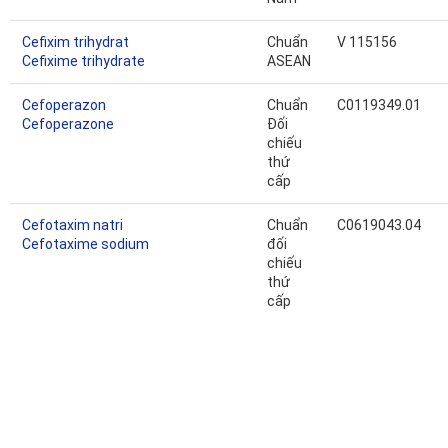
Cefixim trihydrat
Chuẩn
V 115156
Cefixime trihydrate
ASEAN
Cefoperazon
Chuẩn
C0119349.01
Cefoperazone
Đối
chiếu
thứ
cấp
Cefotaxim natri
Chuẩn
C0619043.04
Cefotaxime sodium
đối
chiếu
thứ
cấp