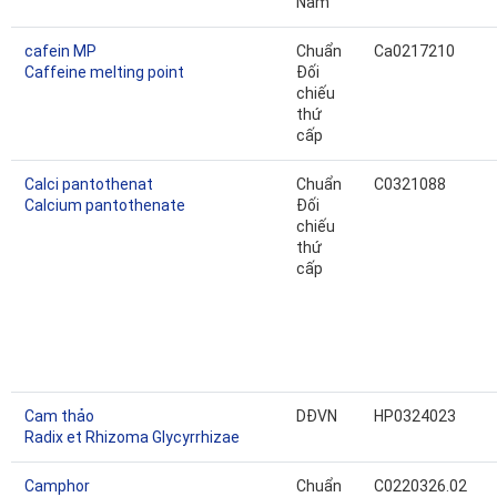
Nam
cafein MP
Chuẩn
Ca0217210
Caffeine melting point
Đối
chiếu
thứ
cấp
Calci pantothenat
Chuẩn
C0321088
Calcium pantothenate
Đối
chiếu
thứ
cấp
Cam thảo
DĐVN
HP0324023
Radix et Rhizoma Glycyrrhizae
Camphor
Chuẩn
C0220326.02