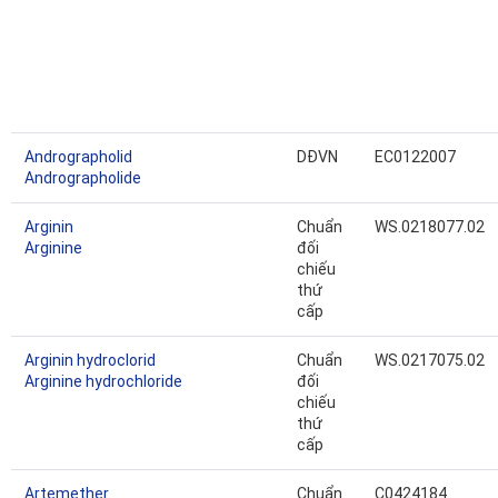
Andrographolid
DĐVN
EC0122007
Andrographolide
Arginin
Chuẩn
WS.0218077.02
Arginine
đối
chiếu
thứ
cấp
Arginin hydroclorid
Chuẩn
WS.0217075.02
Arginine hydrochloride
đối
chiếu
thứ
cấp
Artemether
Chuẩn
C0424184