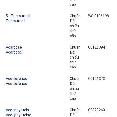
cấp
5 - Fluorouracil
Chuẩn
WS.0106198
Fluorouracil
Đối
chiếu
thứ
cấp
Acarbose
Chuẩn
C0123394
Acarbose
Đối
chiếu
thứ
cấp
Aceclofenac
Chuẩn
C0121373
Aceclofenac
Đối
chiếu
thứ
cấp
Acetylcystein
Chuẩn
C0323260
Acetylcysteine
Đối