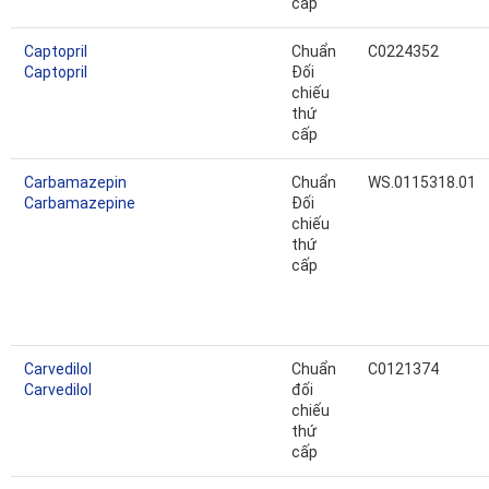
cấp
Captopril
Chuẩn
C0224352
Captopril
Đối
chiếu
thứ
cấp
Carbamazepin
Chuẩn
WS.0115318.01
Carbamazepine
Đối
chiếu
thứ
cấp
Carvedilol
Chuẩn
C0121374
Carvedilol
đối
chiếu
thứ
cấp