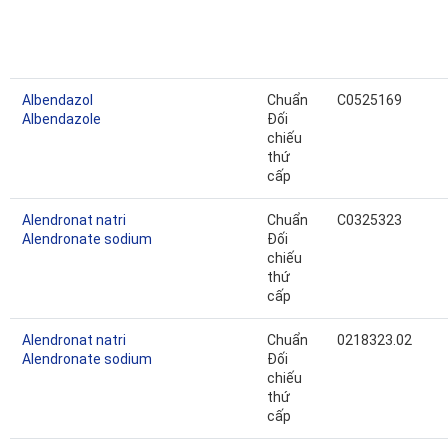
Albendazol
Chuẩn
C0525169
Albendazole
Đối
chiếu
thứ
cấp
Alendronat natri
Chuẩn
C0325323
Alendronate sodium
Đối
chiếu
thứ
cấp
Alendronat natri
Chuẩn
0218323.02
Alendronate sodium
Đối
chiếu
thứ
cấp