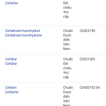
Cefaclor
Đối
chiếu
thứ
cấp
Cefadroxil monohydrat
Chuẩn
C0422190
Cefadroxil monohydrate
Dược
điển
Việt
Nam
Cefdinir
Chuẩn
C0321305
Cefdinir
Đối
chiếu
thứ
cấp
Cefixim
Chuẩn
C0420192.04
Cefixime
Dược
điển
Việt
Nam