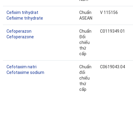
Cefixim trihydrat
Chuẩn
V 115156
Cefixime trihydrate
ASEAN
Cefoperazon
Chuẩn
C0119349.01
Cefoperazone
Đối
chiếu
thứ
cấp
Cefotaxim natri
Chuẩn
C0619043.04
Cefotaxime sodium
đối
chiếu
thứ
cấp