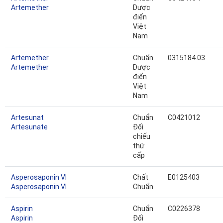
Artemether
Dược
điển
Việt
Nam
Artemether
Chuẩn
0315184.03
Artemether
Dược
điển
Việt
Nam
Artesunat
Chuẩn
C0421012
Artesunate
Đối
chiếu
thứ
cấp
Asperosaponin VI
Chất
E0125403
Asperosaponin VI
Chuẩn
Aspirin
Chuẩn
C0226378
Aspirin
Đối