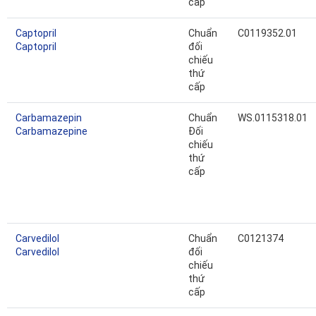
cấp
Captopril
Chuẩn
C0119352.01
Captopril
đối
chiếu
thứ
cấp
Carbamazepin
Chuẩn
WS.0115318.01
Carbamazepine
Đối
chiếu
thứ
cấp
Carvedilol
Chuẩn
C0121374
Carvedilol
đối
chiếu
thứ
cấp