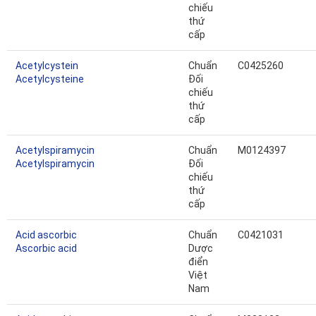
chiếu
thứ
cấp
Acetylcystein
Chuẩn
C0425260
Acetylcysteine
Đối
chiếu
thứ
cấp
Acetylspiramycin
Chuẩn
M0124397
Acetylspiramycin
Đối
chiếu
thứ
cấp
Acid ascorbic
Chuẩn
C0421031
Ascorbic acid
Dược
điển
Việt
Nam