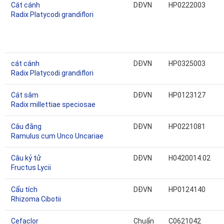
Cát cánh
DĐVN
HP0222003
Radix Platycodi grandiflori
cát cánh
DĐVN
HP0325003
Radix Platycodi grandiflori
Cát sâm
DĐVN
HP0123127
Radix millettiae speciosae
Câu đằng
DĐVN
HP0221081
Ramulus cum Unco Uncariae
Câu kỷ tử
DĐVN
H0420014.02
Fructus Lycii
Cẩu tích
DĐVN
HP0124140
Rhizoma Cibotii
Cefaclor
Chuẩn
C0621042