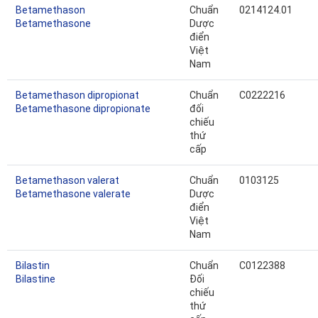
Betamethason
Chuẩn
0214124.01
Betamethasone
Dược
điển
Việt
Nam
Betamethason dipropionat
Chuẩn
C0222216
Betamethasone dipropionate
đối
chiếu
thứ
cấp
Betamethason valerat
Chuẩn
0103125
Betamethasone valerate
Dược
điển
Việt
Nam
Bilastin
Chuẩn
C0122388
Bilastine
Đối
chiếu
thứ