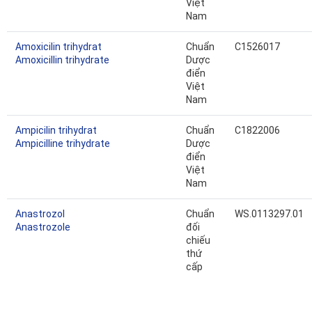
Việt
Nam
Amoxicilin trihydrat
Chuẩn
C1526017
Amoxicillin trihydrate
Dược
điển
Việt
Nam
Ampicilin trihydrat
Chuẩn
C1822006
Ampicilline trihydrate
Dược
điển
Việt
Nam
Anastrozol
Chuẩn
WS.0113297.01
Anastrozole
đối
chiếu
thứ
cấp