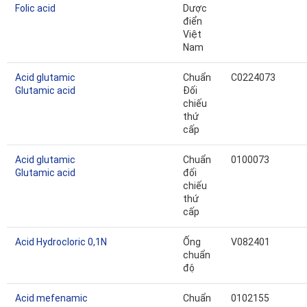
Folic acid
Dược
điển
Việt
Nam
Acid glutamic
Chuẩn
C0224073
Glutamic acid
Đối
chiếu
thứ
cấp
Acid glutamic
Chuẩn
0100073
Glutamic acid
đối
chiếu
thứ
cấp
Acid Hydrocloric 0,1N
Ống
V082401
chuẩn
độ
Acid mefenamic
Chuẩn
0102155