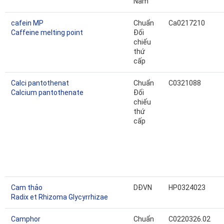
Nam
cafein MP
Chuẩn
Ca0217210
Caffeine melting point
Đối
chiếu
thứ
cấp
Calci pantothenat
Chuẩn
C0321088
Calcium pantothenate
Đối
chiếu
thứ
cấp
Cam thảo
DĐVN
HP0324023
Radix et Rhizoma Glycyrrhizae
Camphor
Chuẩn
C0220326.02