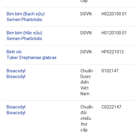
cấp
Bìm bìm (Bạch sửu)
DĐVN
H0220100.01
Semen Pharbitidis
Bìm bìm (Hắc sửu)
DĐVN
H0120100.01
Semen Pharbitidis
Bình vôi
DĐVN
HP0221012
Tuber Stephaniae glabrae
Bisacodyl
Chuẩn
0102147
Bisacodyl
Dược
điển
Việt
Nam
Bisacodyl
Chuẩn
C0222147
Bisacodyl
đối
chiếu
thứ
cấp