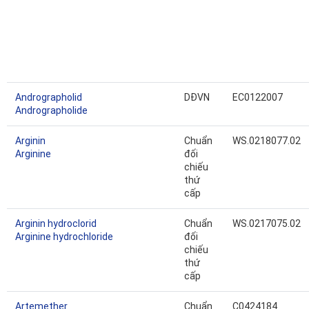
Andrographolid
DĐVN
EC0122007
Andrographolide
Arginin
Chuẩn
WS.0218077.02
Arginine
đối
chiếu
thứ
cấp
Arginin hydroclorid
Chuẩn
WS.0217075.02
Arginine hydrochloride
đối
chiếu
thứ
cấp
Artemether
Chuẩn
C0424184