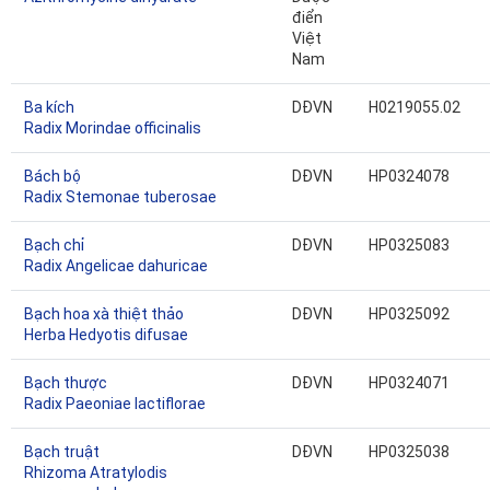
điển
Việt
Nam
Ba kích
DĐVN
H0219055.02
Radix Morindae officinalis
Bách bộ
DĐVN
HP0324078
Radix Stemonae tuberosae
Bạch chỉ
DĐVN
HP0325083
Radix Angelicae dahuricae
Bạch hoa xà thiệt thảo
DĐVN
HP0325092
Herba Hedyotis difusae
Bạch thược
DĐVN
HP0324071
Radix Paeoniae lactiflorae
Bạch truật
DĐVN
HP0325038
Rhizoma Atratylodis