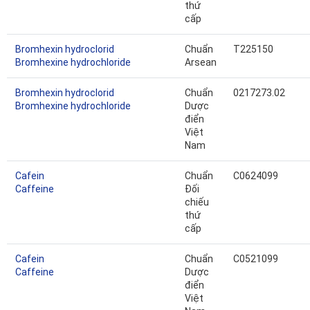
thứ
cấp
Bromhexin hydroclorid
Chuẩn
T225150
Bromhexine hydrochloride
Arsean
Bromhexin hydroclorid
Chuẩn
0217273.02
Bromhexine hydrochloride
Dược
điển
Việt
Nam
Cafein
Chuẩn
C0624099
Caffeine
Đối
chiếu
thứ
cấp
Cafein
Chuẩn
C0521099
Caffeine
Dược
điển
Việt