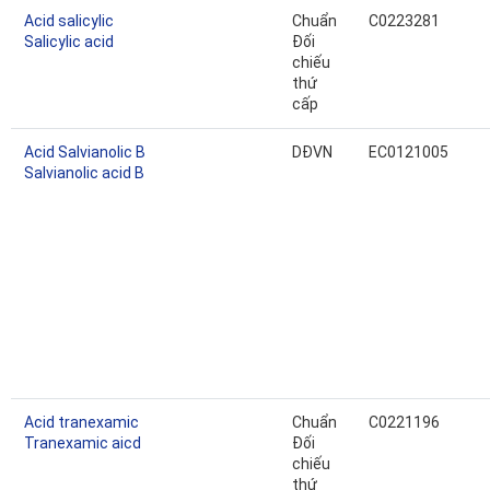
Acid salicylic
Chuẩn
C0223281
Salicylic acid
Đối
chiếu
thứ
cấp
Acid Salvianolic B
DĐVN
EC0121005
Salvianolic acid B
Acid tranexamic
Chuẩn
C0221196
Tranexamic aicd
Đối
chiếu
thứ