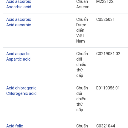
Acid ascorbic
Chuẩn
M223122
Ascorbic acid
Arsean
Acid ascorbic
Chuẩn
C0526031
Acid ascorbic
Dược
điển
Việt
Nam
Acid aspartic
Chuẩn
C0219081.02
Aspartic acid
đối
chiếu
thứ
cấp
Acid chlorogenic
Chuẩn
E0119356.01
Chlorogenic acid
đối
chiếu
thứ
cấp
Acid folic
Chuẩn
C0321044