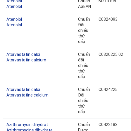
Atenolol
Chuẩn
M213108
Atenolol
ASEAN
Atenolol
Chuẩn
C0324093
Atenolol
Đối
chiếu
thứ
cấp
Atorvastatin calci
Chuẩn
C0320225.02
Atorvastatin calcium
đối
chiếu
thứ
cấp
Atorvastatin calci
Chuẩn
C0424225
Atorvastatine calcium
Đối
chiếu
thứ
cấp
Azithromycin dihydrat
Chuẩn
C0422183
Azithromycine dihydrate
Dược