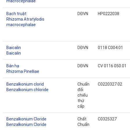
macrocephalae
Bạch truật
DĐVN
HP0222038
Rhizoma Atratylodis
macrocephalae
Baicalin
DĐVN
0118 C004.01
Baicalin
Bán hạ
DĐVN
CV 0116 050.01
Rhizoma Pinelliae
Benzalkonium clorid
Chuẩn
C0220327.02
Benzalkonium chloride
đối
chiếu
thứ
cấp
Benzalkonium Cloride
Chất
C0325327
Benzalkonium Cloride
Chuẩn