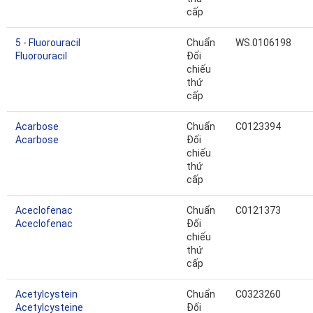
cấp
5 - Fluorouracil
Chuẩn
WS.0106198
Fluorouracil
Đối
chiếu
thứ
cấp
Acarbose
Chuẩn
C0123394
Acarbose
Đối
chiếu
thứ
cấp
Aceclofenac
Chuẩn
C0121373
Aceclofenac
Đối
chiếu
thứ
cấp
Acetylcystein
Chuẩn
C0323260
Acetylcysteine
Đối