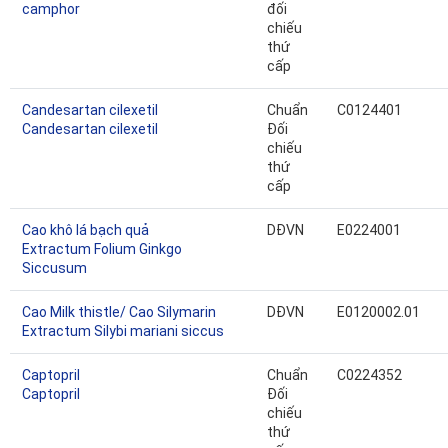
camphor
đối
chiếu
thứ
cấp
Candesartan cilexetil
Chuẩn
C0124401
Candesartan cilexetil
Đối
chiếu
thứ
cấp
Cao khô lá bạch quả
DĐVN
E0224001
Extractum Folium Ginkgo
Siccusum
Cao Milk thistle/ Cao Silymarin
DĐVN
E0120002.01
Extractum Silybi mariani siccus
Captopril
Chuẩn
C0224352
Captopril
Đối
chiếu
thứ