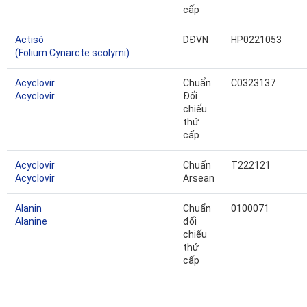
cấp
Actisô
DĐVN
HP0221053
(Folium Cynarcte scolymi)
Acyclovir
Chuẩn
C0323137
Acyclovir
Đối
chiếu
thứ
cấp
Acyclovir
Chuẩn
T222121
Acyclovir
Arsean
Alanin
Chuẩn
0100071
Alanine
đối
chiếu
thứ
cấp