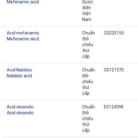
Mefenamic acid
Dược
điển
Việt
Nam
Acid mefenamic
Chuẩn
C0225155
Mefenamic aicd
Đối
chiếu
thứ
cấp
Acid Nalidixic
Chuẩn
C0121375
Nalidixic acid
đối
chiếu
thứ
cấp
Acid oleanolic
Chuẩn
E0124398
Acid oleanolic
Đối
chiếu
thứ
cấp