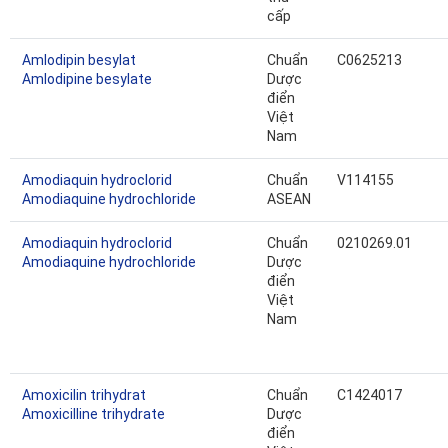
cấp
Amlodipin besylat
Chuẩn
C0625213
Amlodipine besylate
Dược
điển
Việt
Nam
Amodiaquin hydroclorid
Chuẩn
V114155
Amodiaquine hydrochloride
ASEAN
Amodiaquin hydroclorid
Chuẩn
0210269.01
Amodiaquine hydrochloride
Dược
điển
Việt
Nam
Amoxicilin trihydrat
Chuẩn
C1424017
Amoxicilline trihydrate
Dược
điển