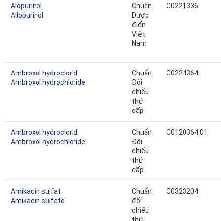
Alopurinol
Chuẩn
C0221336
Allopurinol
Dược
điển
Việt
Nam
Ambroxol hydroclorid
Chuẩn
C0224364
Ambroxol hydrochloride
Đối
chiếu
thứ
cấp
Ambroxol hydroclorid
Chuẩn
C0120364.01
Ambroxol hydrochloride
Đối
chiếu
thứ
cấp
Amikacin sulfat
Chuẩn
C0323204
Amikacin sulfate
đối
chiếu
thứ