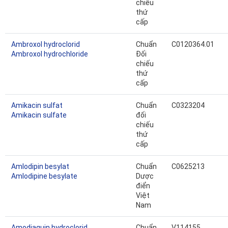
chiếu
thứ
cấp
Ambroxol hydroclorid
Chuẩn
C0120364.01
Ambroxol hydrochloride
Đối
chiếu
thứ
cấp
Amikacin sulfat
Chuẩn
C0323204
Amikacin sulfate
đối
chiếu
thứ
cấp
Amlodipin besylat
Chuẩn
C0625213
Amlodipine besylate
Dược
điển
Việt
Nam
Amodiaquin hydroclorid
Chuẩn
V114155