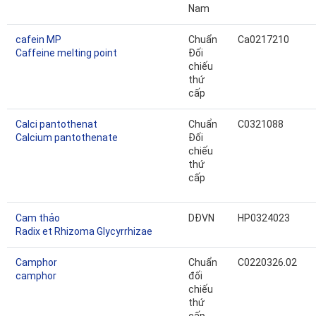
Nam
cafein MP
Chuẩn
Ca0217210
Caffeine melting point
Đối
chiếu
thứ
cấp
Calci pantothenat
Chuẩn
C0321088
Calcium pantothenate
Đối
chiếu
thứ
cấp
Cam thảo
DĐVN
HP0324023
Radix et Rhizoma Glycyrrhizae
Camphor
Chuẩn
C0220326.02
camphor
đối
chiếu
thứ