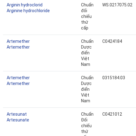
Arginin hydroclorid
Chuẩn
WS.0217075.02
Arginine hydrochloride
đối
chiếu
thứ
cấp
Artemether
Chuẩn
C0424184
Artemether
Dược
điển
Việt
Nam
Artemether
Chuẩn
0315184.03
Artemether
Dược
điển
Việt
Nam
Artesunat
Chuẩn
C0421012
Artesunate
Đối
chiếu
thứ