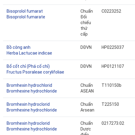
Bisoprolol fumarat
Chuẩn
C0223252
Bisoprolol fumarate
Đối
chiếu
thứ
cấp
Bồ công anh
DĐVN
HP0225037
Herba Lactucae indicae
Bổ cốt chỉ (Phá cố chỉ)
DĐVN
HP0121107
Fructus Psoraleae corylifoliae
Bromhexin hydrochlorid
Chuẩn
T110150b
Bromhexine hydrochloride
ASEAN
Bromhexin hydroclorid
Chuẩn
T225150
Bromhexine hydrochloride
Arsean
Bromhexin hydroclorid
Chuẩn
0217273.02
Bromhexine hydrochloride
Dược
điển