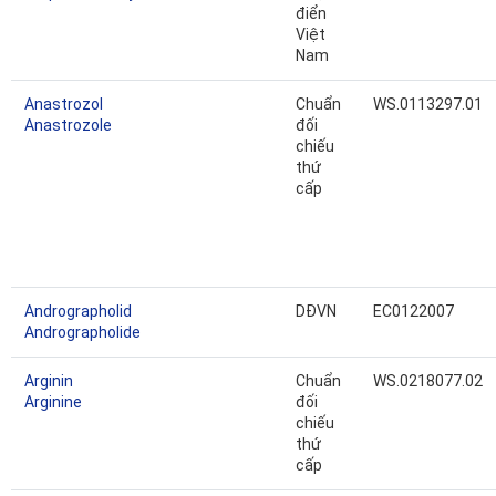
điển
Việt
Nam
Anastrozol
Chuẩn
WS.0113297.01
Anastrozole
đối
chiếu
thứ
cấp
Andrographolid
DĐVN
EC0122007
Andrographolide
Arginin
Chuẩn
WS.0218077.02
Arginine
đối
chiếu
thứ
cấp