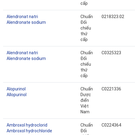
cấp
Alendronat natri
Chuẩn
0218323.02
Alendronate sodium
Đối
chiếu
thứ
cấp
Alendronat natri
Chuẩn
C0325323
Alendronate sodium
Đối
chiếu
thứ
cấp
Alopurinol
Chuẩn
C0221336
Allopurinol
Dược
điển
Việt
Nam
Ambroxol hydroclorid
Chuẩn
C0224364
Ambroxol hydrochloride
Đối