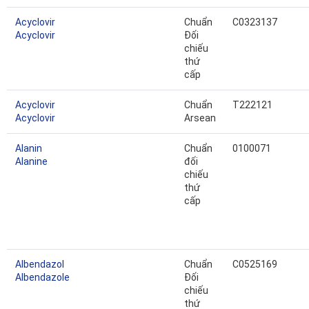
Acyclovir
Chuẩn
C0323137
Acyclovir
Đối
chiếu
thứ
cấp
Acyclovir
Chuẩn
T222121
Acyclovir
Arsean
Alanin
Chuẩn
0100071
Alanine
đối
chiếu
thứ
cấp
Albendazol
Chuẩn
C0525169
Albendazole
Đối
chiếu
thứ