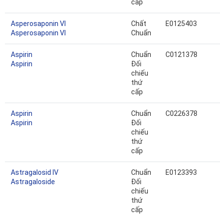
cấp
Asperosaponin VI
Chất
E0125403
Asperosaponin VI
Chuẩn
Aspirin
Chuẩn
C0121378
Aspirin
Đối
chiếu
thứ
cấp
Aspirin
Chuẩn
C0226378
Aspirin
Đối
chiếu
thứ
cấp
Astragalosid IV
Chuẩn
E0123393
Astragaloside
Đối
chiếu
thứ
cấp