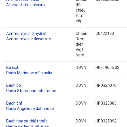
Atorvastatin calcium
đối
chiếu
thứ
cấp
Azithromycin dihydrat
Chuẩn
C0422183
Azithromycine dihydrate
Dược
điển
Việt
Nam
Ba kích
DĐVN
H0219055.02
Radix Morindae officinalis
Bách bộ
DĐVN
HP0324078
Radix Stemonae tuberosae
Bạch chỉ
DĐVN
HP0325083
Radix Angelicae dahuricae
Bạch hoa xà thiệt thảo
DĐVN
HP0325092
Herba Hedyotis difusae