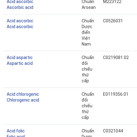
Acid ascorbic
Chuẩn
M223122
Ascorbic acid
Arsean
Acid ascorbic
Chuẩn
C0526031
Acid ascorbic
Dược
điển
Việt
Nam
Acid aspartic
Chuẩn
C0219081.02
Aspartic acid
đối
chiếu
thứ
cấp
Acid chlorogenic
Chuẩn
E0119356.01
Chlorogenic acid
đối
chiếu
thứ
cấp
Acid folic
Chuẩn
C0321044
Folic acid
Dược