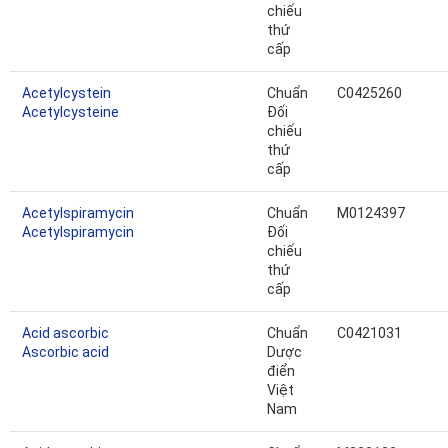
chiếu
thứ
cấp
Acetylcystein
Chuẩn
C0425260
Acetylcysteine
Đối
chiếu
thứ
cấp
Acetylspiramycin
Chuẩn
M0124397
Acetylspiramycin
Đối
chiếu
thứ
cấp
Acid ascorbic
Chuẩn
C0421031
Ascorbic acid
Dược
điển
Việt
Nam