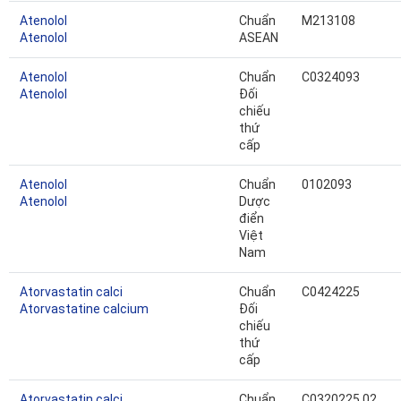
Atenolol
Chuẩn
M213108
Atenolol
ASEAN
Atenolol
Chuẩn
C0324093
Atenolol
Đối
chiếu
thứ
cấp
Atenolol
Chuẩn
0102093
Atenolol
Dược
điển
Việt
Nam
Atorvastatin calci
Chuẩn
C0424225
Atorvastatine calcium
Đối
chiếu
thứ
cấp
Atorvastatin calci
Chuẩn
C0320225.02