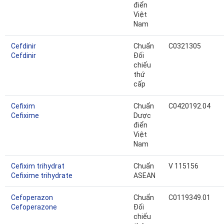
điển
Việt
Nam
Cefdinir
Chuẩn
C0321305
Cefdinir
Đối
chiếu
thứ
cấp
Cefixim
Chuẩn
C0420192.04
Cefixime
Dược
điển
Việt
Nam
Cefixim trihydrat
Chuẩn
V 115156
Cefixime trihydrate
ASEAN
Cefoperazon
Chuẩn
C0119349.01
Cefoperazone
Đối
chiếu