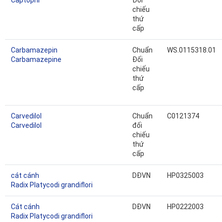
Captopril
Đối
chiếu
thứ
cấp
Carbamazepin
Chuẩn
WS.0115318.01
Carbamazepine
Đối
chiếu
thứ
cấp
Carvedilol
Chuẩn
C0121374
Carvedilol
đối
chiếu
thứ
cấp
cát cánh
DĐVN
HP0325003
Radix Platycodi grandiflori
Cát cánh
DĐVN
HP0222003
Radix Platycodi grandiflori