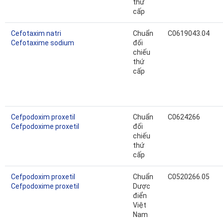
thứ
cấp
Cefotaxim natri
Chuẩn
C0619043.04
Cefotaxime sodium
đối
chiếu
thứ
cấp
Cefpodoxim proxetil
Chuẩn
C0624266
Cefpodoxime proxetil
đối
chiếu
thứ
cấp
Cefpodoxim proxetil
Chuẩn
C0520266.05
Cefpodoxime proxetil
Dược
điển
Việt
Nam