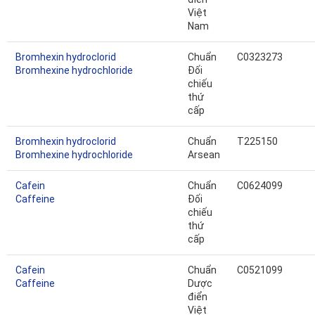
Việt
Nam
Bromhexin hydroclorid
Chuẩn
C0323273
Bromhexine hydrochloride
Đối
chiếu
thứ
cấp
Bromhexin hydroclorid
Chuẩn
T225150
Bromhexine hydrochloride
Arsean
Cafein
Chuẩn
C0624099
Caffeine
Đối
chiếu
thứ
cấp
Cafein
Chuẩn
C0521099
Caffeine
Dược
điển
Việt