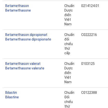
Betamethason
Chuẩn
0214124.01
Betamethasone
Dược
điển
Việt
Nam
Betamethason dipropionat
Chuẩn
C0222216
Betamethasone dipropionate
đối
chiếu
thứ
cấp
Betamethason valerat
Chuẩn
0103125
Betamethasone valerate
Dược
điển
Việt
Nam
Bilastin
Chuẩn
C0122388
Bilastine
Đối
chiếu
thứ