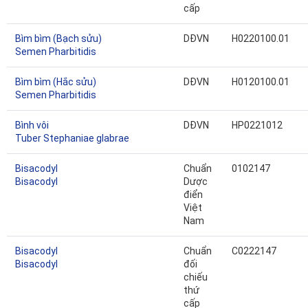
cấp
Bìm bìm (Bạch sửu)
DĐVN
H0220100.01
Semen Pharbitidis
Bìm bìm (Hắc sửu)
DĐVN
H0120100.01
Semen Pharbitidis
Bình vôi
DĐVN
HP0221012
Tuber Stephaniae glabrae
Bisacodyl
Chuẩn
0102147
Bisacodyl
Dược
điển
Việt
Nam
Bisacodyl
Chuẩn
C0222147
Bisacodyl
đối
chiếu
thứ
cấp