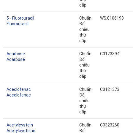
cấp
5 - Fluorouracil
Chuẩn
WS.0106198
Fluorouracil
Đối
chiếu
thứ
cấp
Acarbose
Chuẩn
C0123394
Acarbose
Đối
chiếu
thứ
cấp
Aceclofenac
Chuẩn
C0121373
Aceclofenac
Đối
chiếu
thứ
cấp
Acetylcystein
Chuẩn
C0323260
Acetylcysteine
Đối