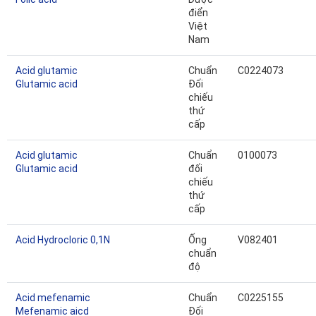
điển
Việt
Nam
Acid glutamic
Chuẩn
C0224073
Glutamic acid
Đối
chiếu
thứ
cấp
Acid glutamic
Chuẩn
0100073
Glutamic acid
đối
chiếu
thứ
cấp
Acid Hydrocloric 0,1N
Ống
V082401
chuẩn
độ
Acid mefenamic
Chuẩn
C0225155
Mefenamic aicd
Đối