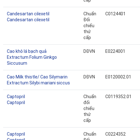
cấp
Candesartan cilexetil
Chuẩn
C0124401
Candesartan cilexetil
Đối
chiếu
thứ
cấp
Cao khô lá bạch quả
DĐVN
E0224001
Extractum Folium Ginkgo
Siccusum
Cao Milk thistle/ Cao Silymarin
DĐVN
E0120002.01
Extractum Silybi mariani siccus
Captopril
Chuẩn
C0119352.01
Captopril
đối
chiếu
thứ
cấp
Captopril
Chuẩn
C0224352