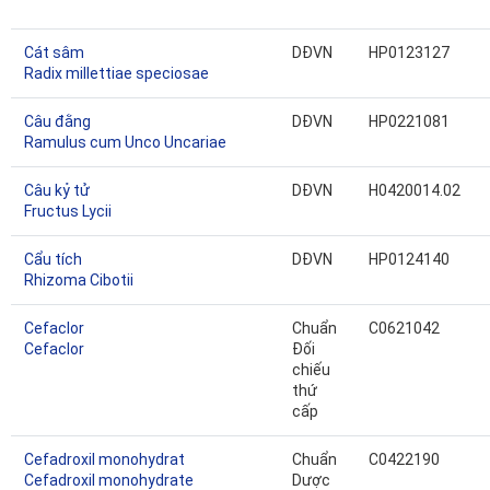
Cát sâm
DĐVN
HP0123127
Radix millettiae speciosae
Câu đằng
DĐVN
HP0221081
Ramulus cum Unco Uncariae
Câu kỷ tử
DĐVN
H0420014.02
Fructus Lycii
Cẩu tích
DĐVN
HP0124140
Rhizoma Cibotii
Cefaclor
Chuẩn
C0621042
Cefaclor
Đối
chiếu
thứ
cấp
Cefadroxil monohydrat
Chuẩn
C0422190
Cefadroxil monohydrate
Dược