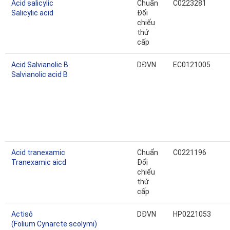
Acid salicylic
Chuẩn
C0223281
Salicylic acid
Đối
chiếu
thứ
cấp
Acid Salvianolic B
DĐVN
EC0121005
Salvianolic acid B
Acid tranexamic
Chuẩn
C0221196
Tranexamic aicd
Đối
chiếu
thứ
cấp
Actisô
DĐVN
HP0221053
(Folium Cynarcte scolymi)