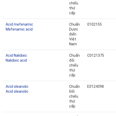
chiếu
thứ
cấp
Acid mefenamic
Chuẩn
0102155
Mefenamic acid
Dược
điển
Việt
Nam
Acid Nalidixic
Chuẩn
C0121375
Nalidixic acid
đối
chiếu
thứ
cấp
Acid oleanolic
Chuẩn
E0124398
Acid oleanolic
Đối
chiếu
thứ
cấp