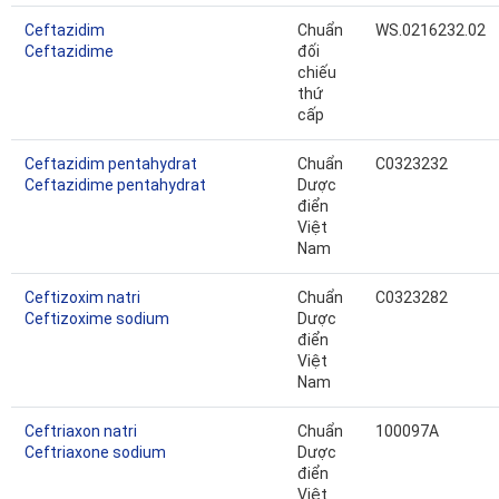
Ceftazidim
Chuẩn
WS.0216232.02
Ceftazidime
đối
chiếu
thứ
cấp
Ceftazidim pentahydrat
Chuẩn
C0323232
Ceftazidime pentahydrat
Dược
điển
Việt
Nam
Ceftizoxim natri
Chuẩn
C0323282
Ceftizoxime sodium
Dược
điển
Việt
Nam
Ceftriaxon natri
Chuẩn
100097A
Ceftriaxone sodium
Dược
điển
Việt