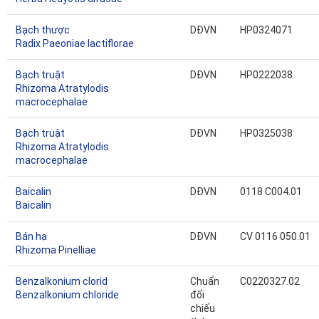
Bạch thược
DĐVN
HP0324071
Radix Paeoniae lactiflorae
Bạch truật
DĐVN
HP0222038
Rhizoma Atratylodis
macrocephalae
Bạch truật
DĐVN
HP0325038
Rhizoma Atratylodis
macrocephalae
Baicalin
DĐVN
0118 C004.01
Baicalin
Bán hạ
DĐVN
CV 0116 050.01
Rhizoma Pinelliae
Benzalkonium clorid
Chuẩn
C0220327.02
Benzalkonium chloride
đối
chiếu