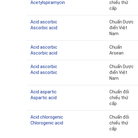
Acetylspiramycin
chiếu thứ
cấp
Acid ascorbic
Chuẩn Dược
Ascorbic acid
điển Việt
Nam
Acid ascorbic
Chuẩn
Ascorbic acid
Arsean
Acid ascorbic
Chuẩn Dược
Acid ascorbic
điển Việt
Nam
Acid aspartic
Chuẩn đối
Aspartic acid
chiếu thứ
cấp
Acid chlorogenic
Chuẩn đối
Chlorogenic acid
chiếu thứ
cấp