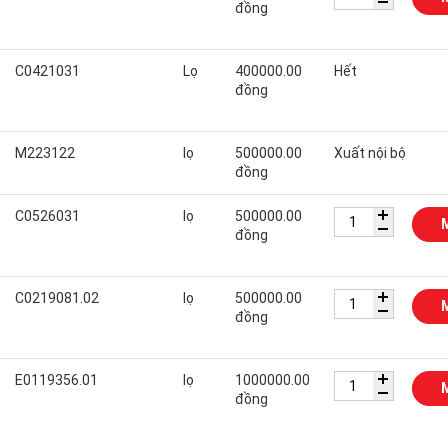
đồng
C0421031
Lọ
400000.00
Hết
đồng
M223122
lọ
500000.00
Xuất nội bộ
đồng
C0526031
lọ
500000.00
đồng
C0219081.02
lọ
500000.00
đồng
E0119356.01
lọ
1000000.00
đồng