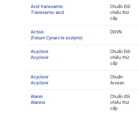
Acid tranexamic
Chuẩn Đối
Tranexamic aicd
chiếu thứ
cấp
Actisô
DĐVN
(Folium Cynarcte scolymi)
Acyclovir
Chuẩn Đối
Acyclovir
chiếu thứ
cấp
Acyclovir
Chuẩn
Acyclovir
Arsean
Alanin
Chuẩn đối
Alanine
chiếu thứ
cấp