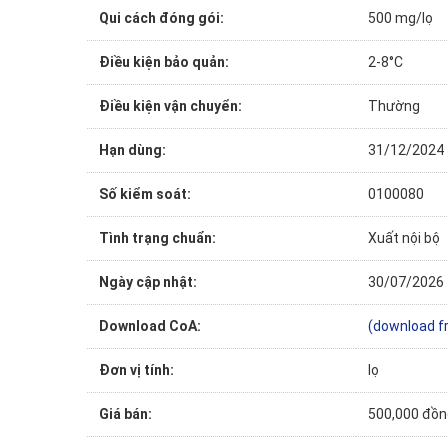
Qui cách đóng gói:
500 mg/lọ
Điều kiện bảo quản:
2-8°C
Điều kiện vận chuyển:
Thường
Hạn dùng:
31/12/2024
Số kiểm soát:
0100080
Tình trạng chuẩn:
Xuất nội bộ
Ngày cập nhật:
30/07/2026
Download CoA:
(download f
Đơn vị tính:
lọ
Giá bán:
500,000 đồn