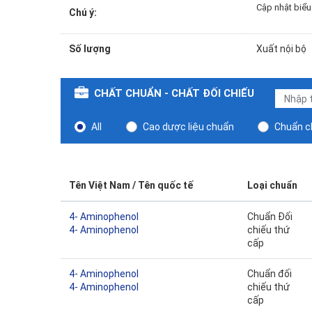
Cập nhật biể
Chú ý:
Số lượng
Xuất nội bộ
CHẤT CHUẨN - CHẤT ĐỐI CHIẾU
All
Cao dược liệu chuẩn
Chuẩn ch
Tên Việt Nam / Tên quốc tế
Loại chuẩn
4- Aminophenol
Chuẩn Đối
4- Aminophenol
chiếu thứ
cấp
4- Aminophenol
Chuẩn đối
4- Aminophenol
chiếu thứ
cấp