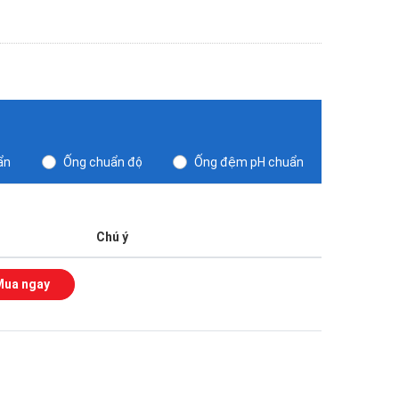
ẩn
Ống chuẩn độ
Ống đệm pH chuẩn
Chú ý
Mua ngay