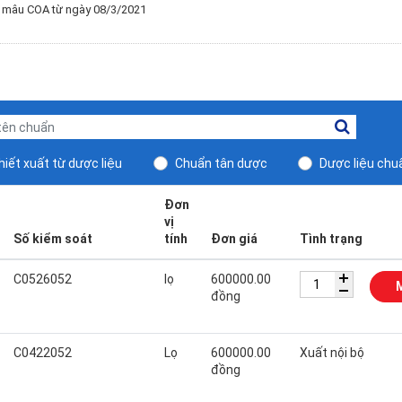
u mâu COA từ ngày 08/3/2021
iết xuất từ dược liệu
Chuẩn tân dược
Dược liệu chu
Đơn
vị
Số kiểm soát
tính
Đơn giá
Tình trạng
C0526052
lọ
600000.00
đồng
C0422052
Lọ
600000.00
Xuất nội bộ
đồng