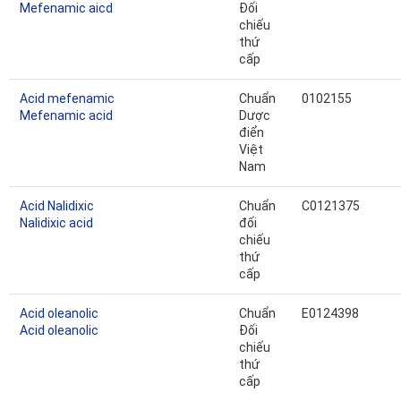
Mefenamic aicd
Đối
chiếu
thứ
cấp
Acid mefenamic
Chuẩn
0102155
Mefenamic acid
Dược
điển
Việt
Nam
Acid Nalidixic
Chuẩn
C0121375
Nalidixic acid
đối
chiếu
thứ
cấp
Acid oleanolic
Chuẩn
E0124398
Acid oleanolic
Đối
chiếu
thứ
cấp