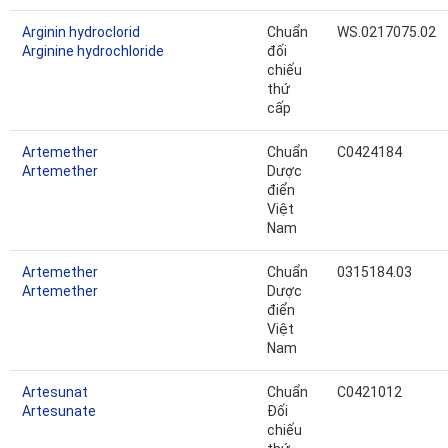
Arginin hydroclorid
Chuẩn
WS.0217075.02
Arginine hydrochloride
đối
chiếu
thứ
cấp
Artemether
Chuẩn
C0424184
Artemether
Dược
điển
Việt
Nam
Artemether
Chuẩn
0315184.03
Artemether
Dược
điển
Việt
Nam
Artesunat
Chuẩn
C0421012
Artesunate
Đối
chiếu