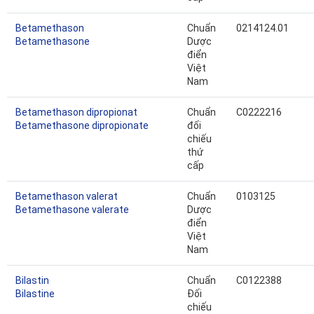
Betamethason
Chuẩn
0214124.01
Betamethasone
Dược
điển
Việt
Nam
Betamethason dipropionat
Chuẩn
C0222216
Betamethasone dipropionate
đối
chiếu
thứ
cấp
Betamethason valerat
Chuẩn
0103125
Betamethasone valerate
Dược
điển
Việt
Nam
Bilastin
Chuẩn
C0122388
Bilastine
Đối
chiếu