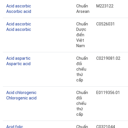
Acid ascorbic
Chuẩn
M223122
Ascorbic acid
Arsean
Acid ascorbic
Chuẩn
C0526031
Acid ascorbic
Dược
điển
Việt
Nam
Acid aspartic
Chuẩn
C0219081.02
Aspartic acid
đối
chiếu
thứ
cấp
Acid chlorogenic
Chuẩn
E0119356.01
Chlorogenic acid
đối
chiếu
thứ
cấp
Acid folic
Chuẩn
C0321044