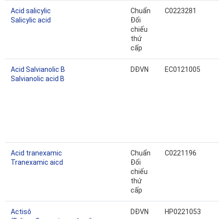
Acid salicylic
Chuẩn
C0223281
Salicylic acid
Đối
chiếu
thứ
cấp
Acid Salvianolic B
DĐVN
EC0121005
Salvianolic acid B
Acid tranexamic
Chuẩn
C0221196
Tranexamic aicd
Đối
chiếu
thứ
cấp
Actisô
DĐVN
HP0221053