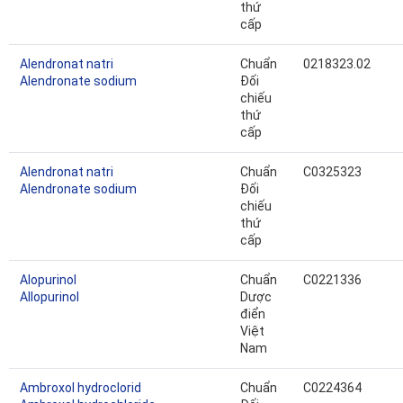
thứ
cấp
Alendronat natri
Chuẩn
0218323.02
Alendronate sodium
Đối
chiếu
thứ
cấp
Alendronat natri
Chuẩn
C0325323
Alendronate sodium
Đối
chiếu
thứ
cấp
Alopurinol
Chuẩn
C0221336
Allopurinol
Dược
điển
Việt
Nam
Ambroxol hydroclorid
Chuẩn
C0224364