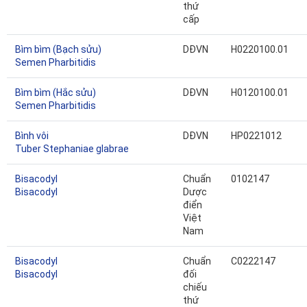
thứ
cấp
Bìm bìm (Bạch sửu)
DĐVN
H0220100.01
Semen Pharbitidis
Bìm bìm (Hắc sửu)
DĐVN
H0120100.01
Semen Pharbitidis
Bình vôi
DĐVN
HP0221012
Tuber Stephaniae glabrae
Bisacodyl
Chuẩn
0102147
Bisacodyl
Dược
điển
Việt
Nam
Bisacodyl
Chuẩn
C0222147
Bisacodyl
đối
chiếu
thứ