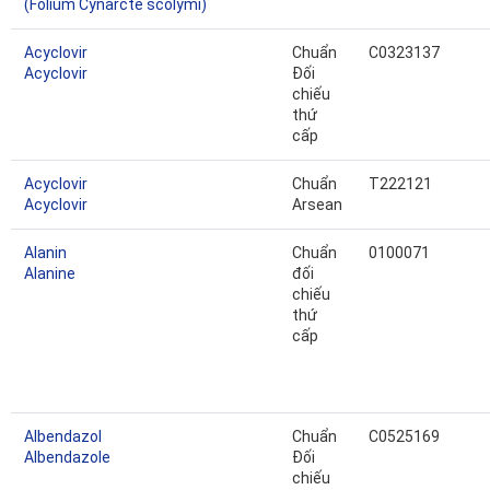
(Folium Cynarcte scolymi)
Acyclovir
Chuẩn
C0323137
Acyclovir
Đối
chiếu
thứ
cấp
Acyclovir
Chuẩn
T222121
Acyclovir
Arsean
Alanin
Chuẩn
0100071
Alanine
đối
chiếu
thứ
cấp
Albendazol
Chuẩn
C0525169
Albendazole
Đối
chiếu