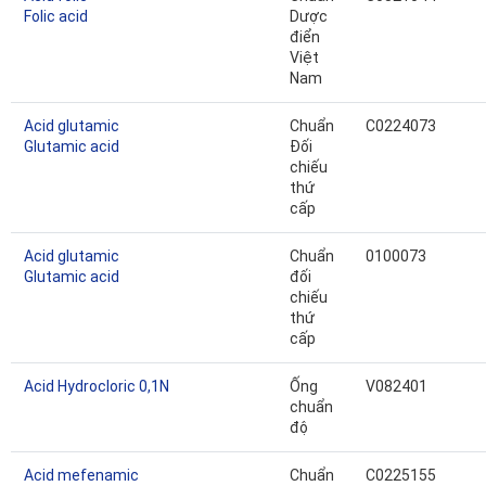
Folic acid
Dược
điển
Việt
Nam
Acid glutamic
Chuẩn
C0224073
Glutamic acid
Đối
chiếu
thứ
cấp
Acid glutamic
Chuẩn
0100073
Glutamic acid
đối
chiếu
thứ
cấp
Acid Hydrocloric 0,1N
Ống
V082401
chuẩn
độ
Acid mefenamic
Chuẩn
C0225155