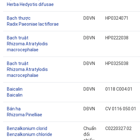
Herba Hedyotis difusae
Bạch thược
DĐVN
HP0324071
Radix Paeoniae lactiflorae
Bạch truật
DĐVN
HP0222038
Rhizoma Atratylodis
macrocephalae
Bạch truật
DĐVN
HP0325038
Rhizoma Atratylodis
macrocephalae
Baicalin
DĐVN
0118 C004.01
Baicalin
Bán hạ
DĐVN
CV 0116 050.01
Rhizoma Pinelliae
Benzalkonium clorid
Chuẩn
C0220327.02
Benzalkonium chloride
đối