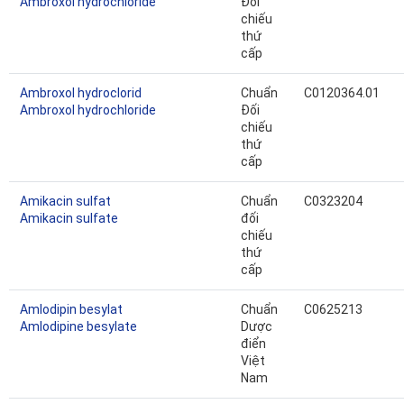
Ambroxol hydrochloride
Đối
chiếu
thứ
cấp
Ambroxol hydroclorid
Chuẩn
C0120364.01
Ambroxol hydrochloride
Đối
chiếu
thứ
cấp
Amikacin sulfat
Chuẩn
C0323204
Amikacin sulfate
đối
chiếu
thứ
cấp
Amlodipin besylat
Chuẩn
C0625213
Amlodipine besylate
Dược
điển
Việt
Nam