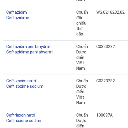
Ceftazidim
Chuẩn
WS.0216232.02
Ceftazidime
đối
chiếu
thứ
cấp
Ceftazidim pentahydrat
Chuẩn
C0323232
Ceftazidime pentahydrat
Dược
điển
Việt
Nam
Ceftizoxim natri
Chuẩn
C0323282
Ceftizoxime sodium
Dược
điển
Việt
Nam
Ceftriaxon natri
Chuẩn
100097A
Ceftriaxone sodium
Dược
điển