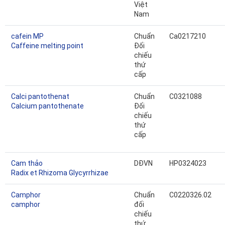
Việt
Nam
cafein MP
Chuẩn
Ca0217210
Caffeine melting point
Đối
chiếu
thứ
cấp
Calci pantothenat
Chuẩn
C0321088
Calcium pantothenate
Đối
chiếu
thứ
cấp
Cam thảo
DĐVN
HP0324023
Radix et Rhizoma Glycyrrhizae
Camphor
Chuẩn
C0220326.02
camphor
đối
chiếu
thứ