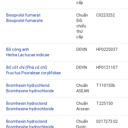
cấp
Bisoprolol fumarat
Chuẩn
C0223252
Bisoprolol fumarate
Đối
chiếu
thứ
cấp
Bồ công anh
DĐVN
HP0225037
Herba Lactucae indicae
Bổ cốt chỉ (Phá cố chỉ)
DĐVN
HP0121107
Fructus Psoraleae corylifoliae
Bromhexin hydrochlorid
Chuẩn
T110150b
Bromhexine hydrochloride
ASEAN
Bromhexin hydroclorid
Chuẩn
T225150
Bromhexine hydrochloride
Arsean
Bromhexin hydroclorid
Chuẩn
0217273.02
Bromhexine hydrochloride
Dược