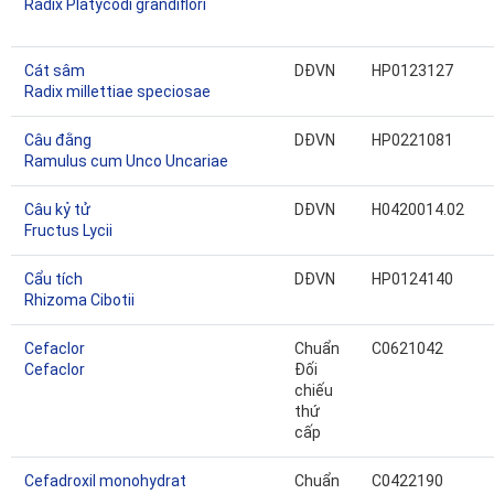
Radix Platycodi grandiflori
Cát sâm
DĐVN
HP0123127
Radix millettiae speciosae
Câu đằng
DĐVN
HP0221081
Ramulus cum Unco Uncariae
Câu kỷ tử
DĐVN
H0420014.02
Fructus Lycii
Cẩu tích
DĐVN
HP0124140
Rhizoma Cibotii
Cefaclor
Chuẩn
C0621042
Cefaclor
Đối
chiếu
thứ
cấp
Cefadroxil monohydrat
Chuẩn
C0422190