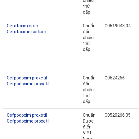
chiếu
thứ
cấp
Cefotaxim natri
Chuẩn
C0619043.04
Cefotaxime sodium
đối
chiếu
thứ
cấp
Cefpodoxim proxetil
Chuẩn
C0624266
Cefpodoxime proxetil
đối
chiếu
thứ
cấp
Cefpodoxim proxetil
Chuẩn
C0520266.05
Cefpodoxime proxetil
Dược
điển
Việt
Nam