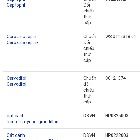
Captopril
Đối
chiếu
thứ
cấp
Carbamazepin
Chuẩn
WS.0115318.01
Carbamazepine
Đối
chiếu
thứ
cấp
Carvedilol
Chuẩn
C0121374
Carvedilol
đối
chiếu
thứ
cấp
cát cánh
DĐVN
HP0325003
Radix Platycodi grandiflori
Cát cánh
DĐVN
HP0222003