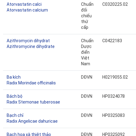
Atorvastatin calci
Chuẩn
C0320225.02
Atorvastatin calcium
đối
chiếu
thứ
cấp
Azithromycin dihydrat
Chuẩn
C0422183
Azithromycine dihydrate
Dược
điển
Việt
Nam
Ba kích
DĐVN
H0219055.02
Radix Morindae officinalis
Bách bộ
DĐVN
HP0324078
Radix Stemonae tuberosae
Bạch chỉ
DĐVN
HP0325083
Radix Angelicae dahuricae
Bạch hoa xà thiệt thảo
DĐVN
HP0325092