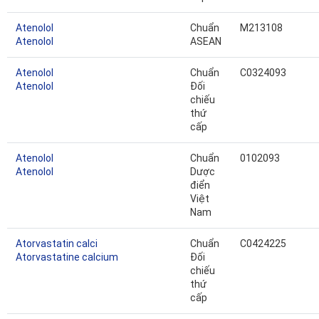
Atenolol
Chuẩn
M213108
Atenolol
ASEAN
Atenolol
Chuẩn
C0324093
Atenolol
Đối
chiếu
thứ
cấp
Atenolol
Chuẩn
0102093
Atenolol
Dược
điển
Việt
Nam
Atorvastatin calci
Chuẩn
C0424225
Atorvastatine calcium
Đối
chiếu
thứ
cấp