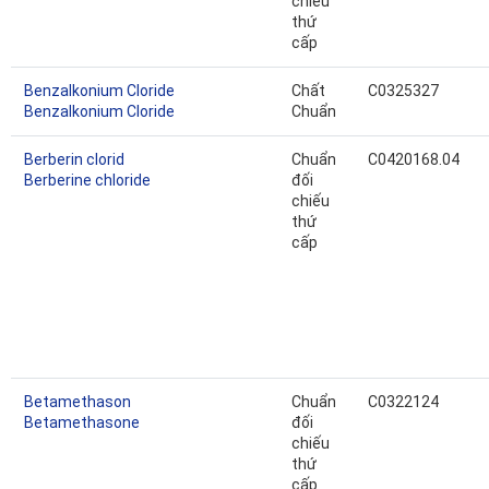
chiếu
thứ
cấp
Benzalkonium Cloride
Chất
C0325327
Benzalkonium Cloride
Chuẩn
Berberin clorid
Chuẩn
C0420168.04
Berberine chloride
đối
chiếu
thứ
cấp
Betamethason
Chuẩn
C0322124
Betamethasone
đối
chiếu
thứ
cấp