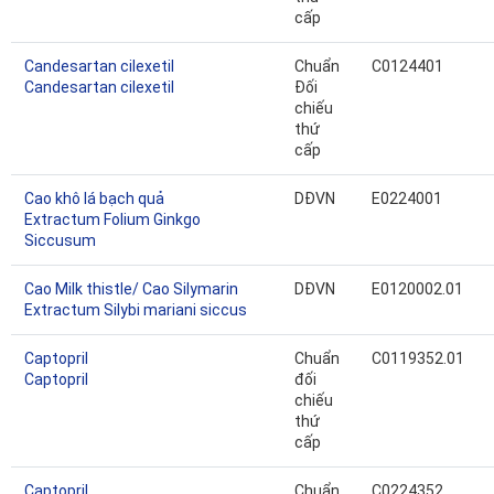
cấp
Candesartan cilexetil
Chuẩn
C0124401
Candesartan cilexetil
Đối
chiếu
thứ
cấp
Cao khô lá bạch quả
DĐVN
E0224001
Extractum Folium Ginkgo
Siccusum
Cao Milk thistle/ Cao Silymarin
DĐVN
E0120002.01
Extractum Silybi mariani siccus
Captopril
Chuẩn
C0119352.01
Captopril
đối
chiếu
thứ
cấp
Captopril
Chuẩn
C0224352