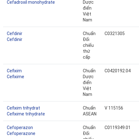
Cefadroxil monohydrate
Dược
điển
Việt
Nam
Cefdinir
Chuẩn
C0321305
Cefdinir
Đối
chiếu
thứ
cấp
Cefixim
Chuẩn
C0420192.04
Cefixime
Dược
điển
Việt
Nam
Cefixim trihydrat
Chuẩn
V 115156
Cefixime trihydrate
ASEAN
Cefoperazon
Chuẩn
C0119349.01
Cefoperazone
Đối