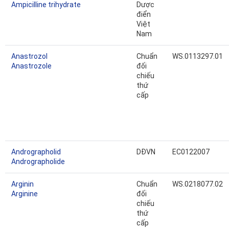
Ampicilline trihydrate
Dược
điển
Việt
Nam
Anastrozol
Chuẩn
WS.0113297.01
Anastrozole
đối
chiếu
thứ
cấp
Andrographolid
DĐVN
EC0122007
Andrographolide
Arginin
Chuẩn
WS.0218077.02
Arginine
đối
chiếu
thứ
cấp