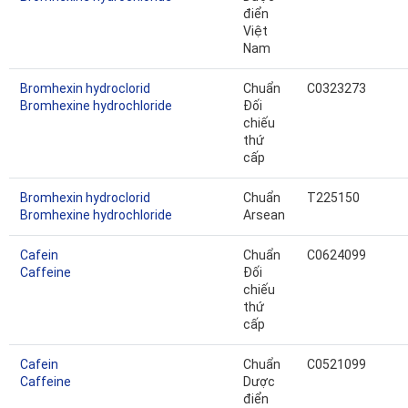
điển
Việt
Nam
Bromhexin hydroclorid
Chuẩn
C0323273
Bromhexine hydrochloride
Đối
chiếu
thứ
cấp
Bromhexin hydroclorid
Chuẩn
T225150
Bromhexine hydrochloride
Arsean
Cafein
Chuẩn
C0624099
Caffeine
Đối
chiếu
thứ
cấp
Cafein
Chuẩn
C0521099
Caffeine
Dược
điển