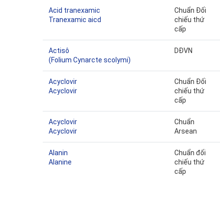
Acid tranexamic
Chuẩn Đối
Tranexamic aicd
chiếu thứ
cấp
Actisô
DĐVN
(Folium Cynarcte scolymi)
Acyclovir
Chuẩn Đối
Acyclovir
chiếu thứ
cấp
Acyclovir
Chuẩn
Acyclovir
Arsean
Alanin
Chuẩn đối
Alanine
chiếu thứ
cấp