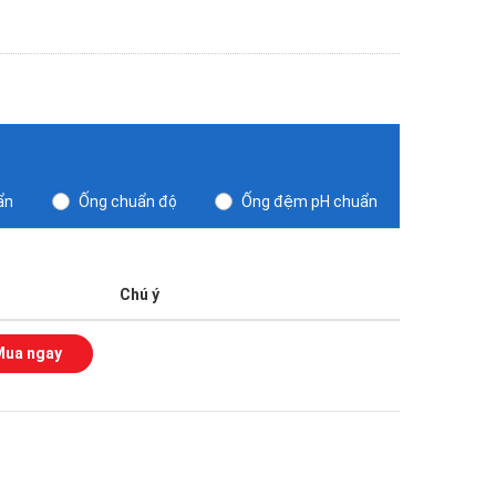
ẩn
Ống chuẩn độ
Ống đệm pH chuẩn
Chú ý
Mua ngay