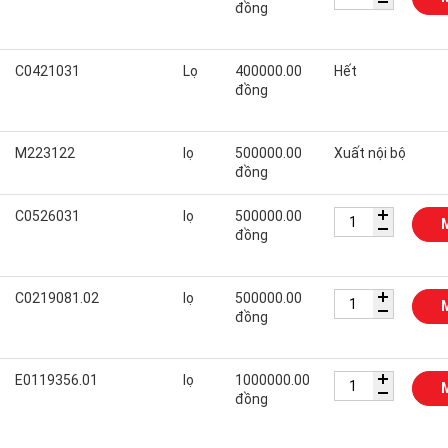
đồng
C0421031
Lọ
400000.00
Hết
đồng
M223122
lọ
500000.00
Xuất nội bộ
đồng
C0526031
lọ
500000.00
đồng
C0219081.02
lọ
500000.00
đồng
E0119356.01
lọ
1000000.00
đồng