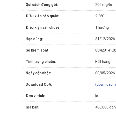
Qui cách đóng gói:
200 mg/lọ
Điều kiện bảo quản:
2-8°C
Điều kiện vận chuyển:
Thường
Hạn dùng:
31/12/2026
Số kiểm soát:
C0420141.0
Tình trạng chuẩn:
Hết hàng
Ngày cập nhật:
08/05/2026
Download CoA:
(download f
Đơn vị tính:
lọ
Giá bán:
400,000 đồn