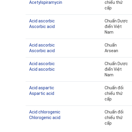
Acetylspiramycin
chiếu thứ
cấp
Acid ascorbic
Chuẩn Dược
Ascorbic acid
điển Việt
Nam
Acid ascorbic
Chuẩn
Ascorbic acid
Arsean
Acid ascorbic
Chuẩn Dược
Acid ascorbic
điển Việt
Nam
Acid aspartic
Chuẩn đối
Aspartic acid
chiếu thứ
cấp
Acid chlorogenic
Chuẩn đối
Chlorogenic acid
chiếu thứ
cấp