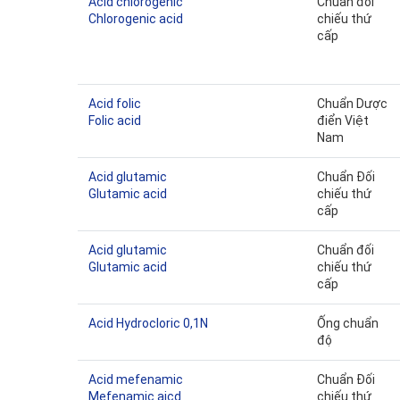
Acid chlorogenic
Chuẩn đối
Chlorogenic acid
chiếu thứ
cấp
Acid folic
Chuẩn Dược
Folic acid
điển Việt
Nam
Acid glutamic
Chuẩn Đối
Glutamic acid
chiếu thứ
cấp
Acid glutamic
Chuẩn đối
Glutamic acid
chiếu thứ
cấp
Acid Hydrocloric 0,1N
Ống chuẩn
độ
Acid mefenamic
Chuẩn Đối
Mefenamic aicd
chiếu thứ