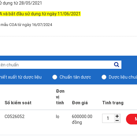
 dụng từ 28/05/2021
A và bắt đầu sử dụng từ ngày 11/06/2021
u mẫu COA từ ngày 16/07/2024
iết xuất từ dược liệu
Chuẩn tân dược
Dược liệu chu
Đơn
vị
Số kiểm soát
tính
Đơn giá
Tình trạng
C0526052
lọ
600000.00
đồng