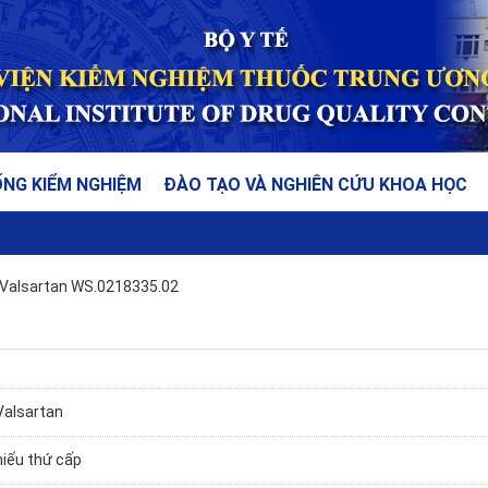
ỐNG KIỂM NGHIỆM
ĐÀO TẠO VÀ NGHIÊN CỨU KHOA HỌC
Valsartan WS.0218335.02
Valsartan
hiếu thứ cấp