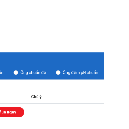
ẩn
Ống chuẩn độ
Ống đệm pH chuẩn
Chú ý
Mua ngay