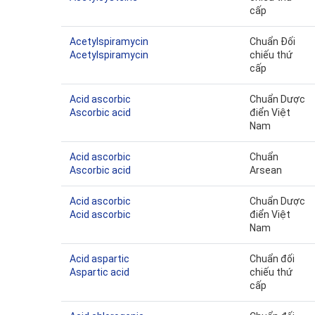
cấp
Acetylspiramycin
Chuẩn Đối
Acetylspiramycin
chiếu thứ
cấp
Acid ascorbic
Chuẩn Dược
Ascorbic acid
điển Việt
Nam
Acid ascorbic
Chuẩn
Ascorbic acid
Arsean
Acid ascorbic
Chuẩn Dược
Acid ascorbic
điển Việt
Nam
Acid aspartic
Chuẩn đối
Aspartic acid
chiếu thứ
cấp