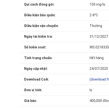
Qui cách đóng gói:
150 mg/lọ
Điều kiện bảo quản:
2-8°C
Điều kiện vận chuyển:
Thường
Ngày tái kiểm tra:
31/12/2027
Số kiểm soát:
WS.0218335
Tình trạng chuẩn:
Hết hàng
Ngày cập nhật:
24/07/2025
Download CoA:
(download f
Đơn vị tính:
lọ
Giá bán:
400,000 đồn