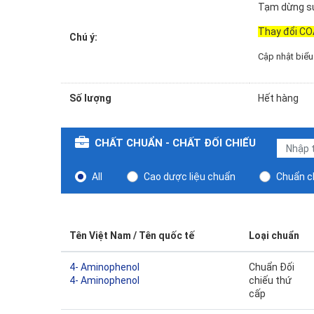
Tạm dừng sử
Thay đổi CO
Chú ý:
Cập nhật biể
Số lượng
Hết hàng
CHẤT CHUẨN - CHẤT ĐỐI CHIẾU
All
Cao dược liệu chuẩn
Chuẩn ch
Tên Việt Nam / Tên quốc tế
Loại chuẩn
4- Aminophenol
Chuẩn Đối
4- Aminophenol
chiếu thứ
cấp