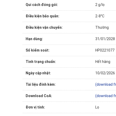
Qui cách đóng gói:
2 g/lọ
Điều kiện bảo quản:
2-8°C
Điều kiện vận chuyển:
Thường
Hạn dùng:
31/01/2028
Số kiểm soát:
HP0221077
Tình trạng chuẩn:
Hết hàng
Ngày cập nhật:
10/02/2026
Tài liệu đính kèm:
(download f
Download CoA:
(download f
Đơn vị tính:
Lọ