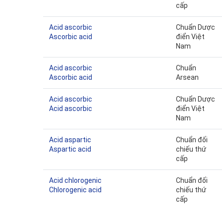
cấp
Acid ascorbic
Chuẩn Dược
Ascorbic acid
điển Việt
Nam
Acid ascorbic
Chuẩn
Ascorbic acid
Arsean
Acid ascorbic
Chuẩn Dược
Acid ascorbic
điển Việt
Nam
Acid aspartic
Chuẩn đối
Aspartic acid
chiếu thứ
cấp
Acid chlorogenic
Chuẩn đối
Chlorogenic acid
chiếu thứ
cấp