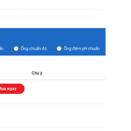
ẩn
Ống chuẩn độ
Ống đệm pH chuẩn
Chú ý
Mua ngay