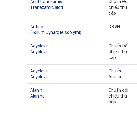
Acid tranexamic
Chuẩn Đối
Tranexamic aicd
chiếu thứ
cấp
Actisô
DĐVN
(Folium Cynarcte scolymi)
Acyclovir
Chuẩn Đối
Acyclovir
chiếu thứ
cấp
Acyclovir
Chuẩn
Acyclovir
Arsean
Alanin
Chuẩn đối
Alanine
chiếu thứ
cấp