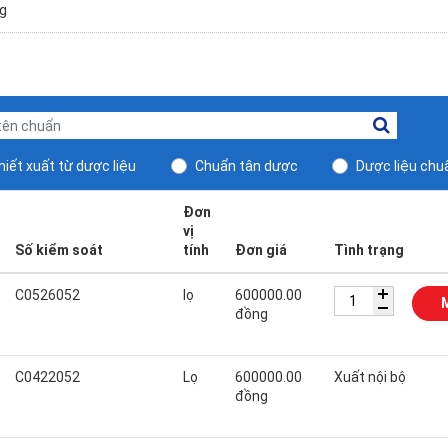
g
iết xuất từ dược liệu
Chuẩn tân dược
Dược liệu chu
Đơn
vị
Số kiểm soát
tính
Đơn giá
Tình trạng
C0526052
lọ
600000.00
đồng
C0422052
Lọ
600000.00
Xuất nội bộ
đồng