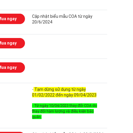
Cập nhật biểu mẫu COA từ ngày
Mua ngay
20/6/2024
Mua ngay
Mua ngay
-
Tạm dừng sử dụng từ ngày
01/02/2022 đến ngày 09/04/2023
- Từ ngày 10/04/2023 thay đổi COA do
thay đổi hàm lượng và điều kiện bảo
quản.