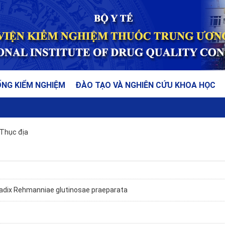
ỐNG KIỂM NGHIỆM
ĐÀO TẠO VÀ NGHIÊN CỨU KHOA HỌC
Thục địa
Radix Rehmanniae glutinosae praeparata