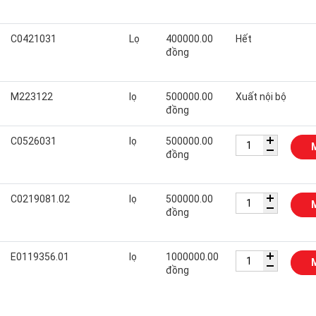
C0421031
Lọ
400000.00
Hết
đồng
M223122
lọ
500000.00
Xuất nội bộ
đồng
C0526031
lọ
500000.00
đồng
C0219081.02
lọ
500000.00
đồng
E0119356.01
lọ
1000000.00
đồng