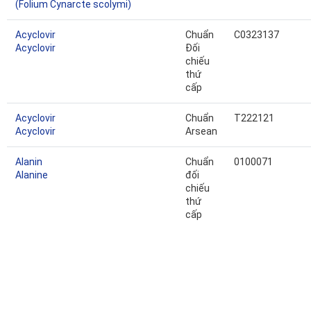
(Folium Cynarcte scolymi)
Acyclovir
Chuẩn
C0323137
Acyclovir
Đối
chiếu
thứ
cấp
Acyclovir
Chuẩn
T222121
Acyclovir
Arsean
Alanin
Chuẩn
0100071
Alanine
đối
chiếu
thứ
cấp