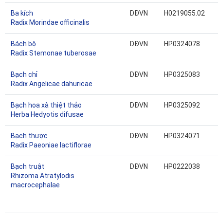
Ba kích
DĐVN
H0219055.02
Radix Morindae officinalis
Bách bộ
DĐVN
HP0324078
Radix Stemonae tuberosae
Bạch chỉ
DĐVN
HP0325083
Radix Angelicae dahuricae
Bạch hoa xà thiệt thảo
DĐVN
HP0325092
Herba Hedyotis difusae
Bạch thược
DĐVN
HP0324071
Radix Paeoniae lactiflorae
Bạch truật
DĐVN
HP0222038
Rhizoma Atratylodis
macrocephalae