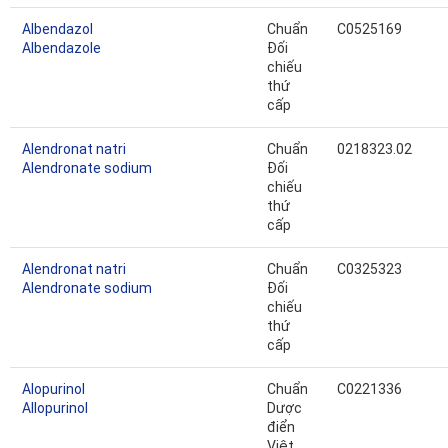
Albendazol
Chuẩn
C0525169
Albendazole
Đối
chiếu
thứ
cấp
Alendronat natri
Chuẩn
0218323.02
Alendronate sodium
Đối
chiếu
thứ
cấp
Alendronat natri
Chuẩn
C0325323
Alendronate sodium
Đối
chiếu
thứ
cấp
Alopurinol
Chuẩn
C0221336
Allopurinol
Dược
điển
Việt