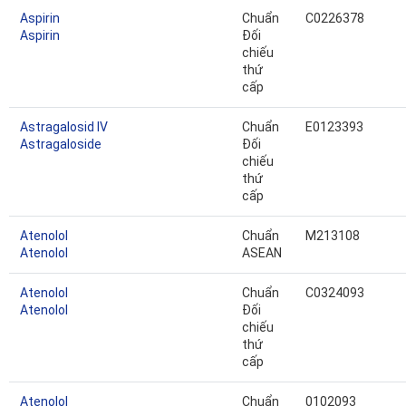
Aspirin
Chuẩn
C0226378
Aspirin
Đối
chiếu
thứ
cấp
Astragalosid IV
Chuẩn
E0123393
Astragaloside
Đối
chiếu
thứ
cấp
Atenolol
Chuẩn
M213108
Atenolol
ASEAN
Atenolol
Chuẩn
C0324093
Atenolol
Đối
chiếu
thứ
cấp
Atenolol
Chuẩn
0102093