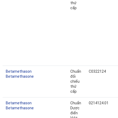
thứ
cấp
Betamethason
Chuẩn
C0322124
Betamethasone
đối
chiếu
thứ
cấp
Betamethason
Chuẩn
0214124.01
Betamethasone
Dược
điển