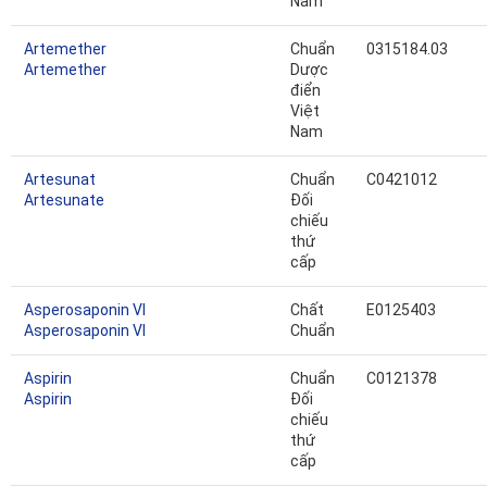
Nam
Artemether
Chuẩn
0315184.03
Artemether
Dược
điển
Việt
Nam
Artesunat
Chuẩn
C0421012
Artesunate
Đối
chiếu
thứ
cấp
Asperosaponin VI
Chất
E0125403
Asperosaponin VI
Chuẩn
Aspirin
Chuẩn
C0121378
Aspirin
Đối
chiếu
thứ
cấp