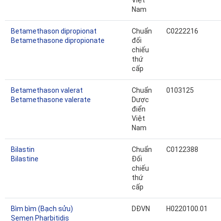
Việt
Nam
Betamethason dipropionat
Chuẩn
C0222216
Betamethasone dipropionate
đối
chiếu
thứ
cấp
Betamethason valerat
Chuẩn
0103125
Betamethasone valerate
Dược
điển
Việt
Nam
Bilastin
Chuẩn
C0122388
Bilastine
Đối
chiếu
thứ
cấp
Bìm bìm (Bạch sửu)
DĐVN
H0220100.01
Semen Pharbitidis