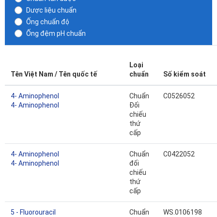
Dược liệu chuẩn
Ống chuẩn độ
Ống đệm pH chuẩn
Loại
Tên Việt Nam / Tên quốc tế
chuẩn
Số kiểm soát
4- Aminophenol
Chuẩn
C0526052
4- Aminophenol
Đối
chiếu
thứ
cấp
4- Aminophenol
Chuẩn
C0422052
4- Aminophenol
đối
chiếu
thứ
cấp
5 - Fluorouracil
Chuẩn
WS.0106198