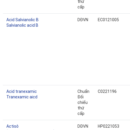
thứ
cấp
Acid Salvianolic B
DĐVN
EC0121005
Salvianolic acid B
Acid tranexamic
Chuẩn
C0221196
Tranexamic aicd
Đối
chiếu
thứ
cấp
Actisô
DĐVN
HP0221053