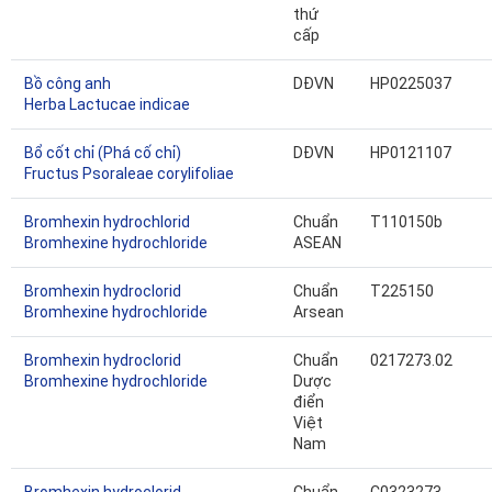
thứ
cấp
Bồ công anh
DĐVN
HP0225037
Herba Lactucae indicae
Bổ cốt chỉ (Phá cố chỉ)
DĐVN
HP0121107
Fructus Psoraleae corylifoliae
Bromhexin hydrochlorid
Chuẩn
T110150b
Bromhexine hydrochloride
ASEAN
Bromhexin hydroclorid
Chuẩn
T225150
Bromhexine hydrochloride
Arsean
Bromhexin hydroclorid
Chuẩn
0217273.02
Bromhexine hydrochloride
Dược
điển
Việt
Nam