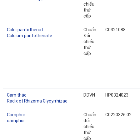
chiếu
thứ
cấp
Calci pantothenat
Chuẩn
C0321088
Calcium pantothenate
Đối
chiếu
thứ
cấp
Cam thảo
DĐVN
HP0324023
Radix et Rhizoma Glycyrrhizae
Camphor
Chuẩn
C0220326.02
camphor
đối
chiếu
thứ
cấp