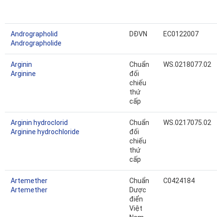
Andrographolid
DĐVN
EC0122007
Andrographolide
Arginin
Chuẩn
WS.0218077.02
Arginine
đối
chiếu
thứ
cấp
Arginin hydroclorid
Chuẩn
WS.0217075.02
Arginine hydrochloride
đối
chiếu
thứ
cấp
Artemether
Chuẩn
C0424184
Artemether
Dược
điển
Việt