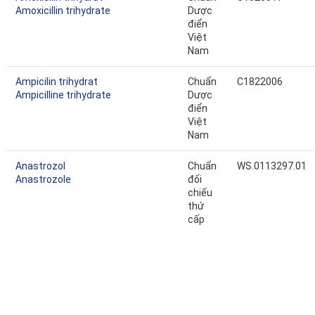
Amoxicillin trihydrate
Dược
điển
Việt
Nam
Ampicilin trihydrat
Chuẩn
C1822006
Ampicilline trihydrate
Dược
điển
Việt
Nam
Anastrozol
Chuẩn
WS.0113297.01
Anastrozole
đối
chiếu
thứ
cấp