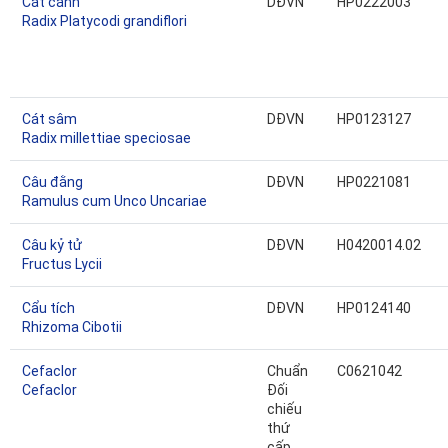
Cát cánh
DĐVN
HP0222003
Radix Platycodi grandiflori
Cát sâm
DĐVN
HP0123127
Radix millettiae speciosae
Câu đằng
DĐVN
HP0221081
Ramulus cum Unco Uncariae
Câu kỷ tử
DĐVN
H0420014.02
Fructus Lycii
Cẩu tích
DĐVN
HP0124140
Rhizoma Cibotii
Cefaclor
Chuẩn
C0621042
Cefaclor
Đối
chiếu
thứ
cấp