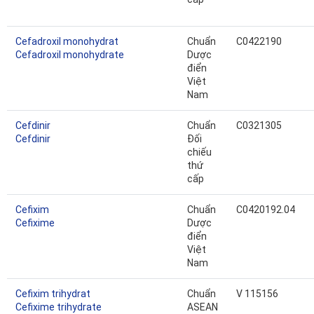
Cefadroxil monohydrat
Chuẩn
C0422190
Cefadroxil monohydrate
Dược
điển
Việt
Nam
Cefdinir
Chuẩn
C0321305
Cefdinir
Đối
chiếu
thứ
cấp
Cefixim
Chuẩn
C0420192.04
Cefixime
Dược
điển
Việt
Nam
Cefixim trihydrat
Chuẩn
V 115156
Cefixime trihydrate
ASEAN