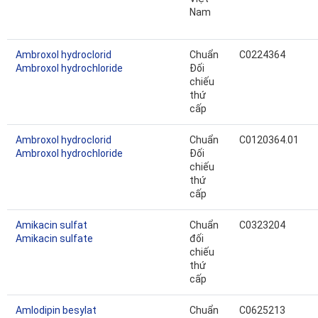
Nam
Ambroxol hydroclorid
Chuẩn
C0224364
Ambroxol hydrochloride
Đối
chiếu
thứ
cấp
Ambroxol hydroclorid
Chuẩn
C0120364.01
Ambroxol hydrochloride
Đối
chiếu
thứ
cấp
Amikacin sulfat
Chuẩn
C0323204
Amikacin sulfate
đối
chiếu
thứ
cấp
Amlodipin besylat
Chuẩn
C0625213