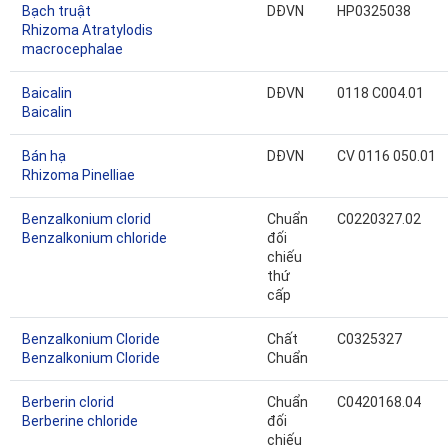
Bạch truật
DĐVN
HP0325038
Rhizoma Atratylodis
macrocephalae
Baicalin
DĐVN
0118 C004.01
Baicalin
Bán hạ
DĐVN
CV 0116 050.01
Rhizoma Pinelliae
Benzalkonium clorid
Chuẩn
C0220327.02
Benzalkonium chloride
đối
chiếu
thứ
cấp
Benzalkonium Cloride
Chất
C0325327
Benzalkonium Cloride
Chuẩn
Berberin clorid
Chuẩn
C0420168.04
Berberine chloride
đối
chiếu