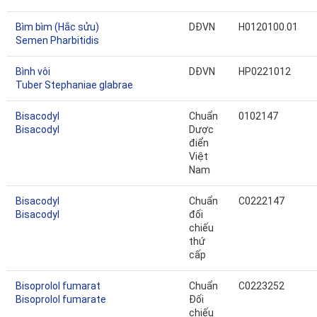
Bìm bìm (Hắc sửu)
DĐVN
H0120100.01
Semen Pharbitidis
Bình vôi
DĐVN
HP0221012
Tuber Stephaniae glabrae
Bisacodyl
Chuẩn
0102147
Bisacodyl
Dược
điển
Việt
Nam
Bisacodyl
Chuẩn
C0222147
Bisacodyl
đối
chiếu
thứ
cấp
Bisoprolol fumarat
Chuẩn
C0223252
Bisoprolol fumarate
Đối
chiếu