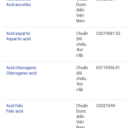
Acid ascorbic
Dược
điển
Việt
Nam
Acid aspartic
Chuẩn
C0219081.02
Aspartic acid
đối
chiếu
thứ
cấp
Acid chlorogenic
Chuẩn
E0119356.01
Chlorogenic acid
đối
chiếu
thứ
cấp
Acid folic
Chuẩn
C0321044
Folic acid
Dược
điển
Việt
Nam