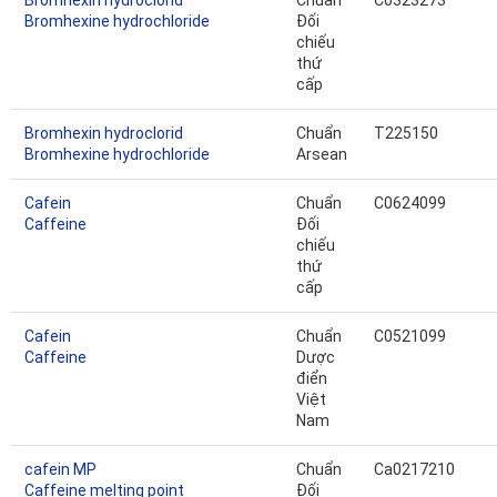
Bromhexin hydroclorid
Chuẩn
C0323273
Bromhexine hydrochloride
Đối
chiếu
thứ
cấp
Bromhexin hydroclorid
Chuẩn
T225150
Bromhexine hydrochloride
Arsean
Cafein
Chuẩn
C0624099
Caffeine
Đối
chiếu
thứ
cấp
Cafein
Chuẩn
C0521099
Caffeine
Dược
điển
Việt
Nam
cafein MP
Chuẩn
Ca0217210
Caffeine melting point
Đối