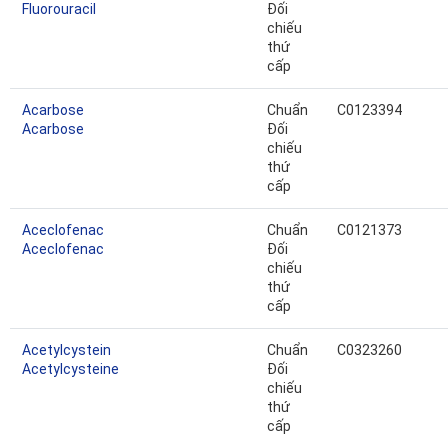
Fluorouracil
Đối
chiếu
thứ
cấp
Acarbose
Chuẩn
C0123394
Acarbose
Đối
chiếu
thứ
cấp
Aceclofenac
Chuẩn
C0121373
Aceclofenac
Đối
chiếu
thứ
cấp
Acetylcystein
Chuẩn
C0323260
Acetylcysteine
Đối
chiếu
thứ
cấp