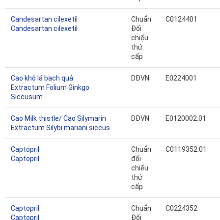
Candesartan cilexetil
Chuẩn
C0124401
Candesartan cilexetil
Đối
chiếu
thứ
cấp
Cao khô lá bạch quả
DĐVN
E0224001
Extractum Folium Ginkgo
Siccusum
Cao Milk thistle/ Cao Silymarin
DĐVN
E0120002.01
Extractum Silybi mariani siccus
Captopril
Chuẩn
C0119352.01
Captopril
đối
chiếu
thứ
cấp
Captopril
Chuẩn
C0224352
Captopril
Đối