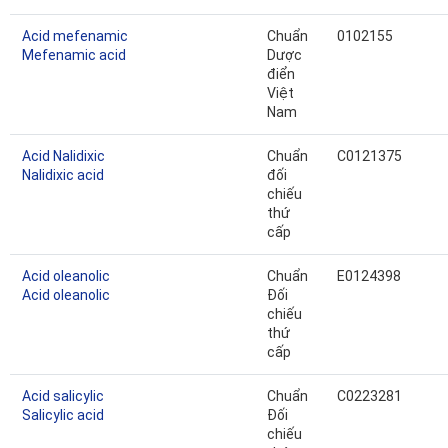
Acid mefenamic
Chuẩn
0102155
Mefenamic acid
Dược
điển
Việt
Nam
Acid Nalidixic
Chuẩn
C0121375
Nalidixic acid
đối
chiếu
thứ
cấp
Acid oleanolic
Chuẩn
E0124398
Acid oleanolic
Đối
chiếu
thứ
cấp
Acid salicylic
Chuẩn
C0223281
Salicylic acid
Đối
chiếu