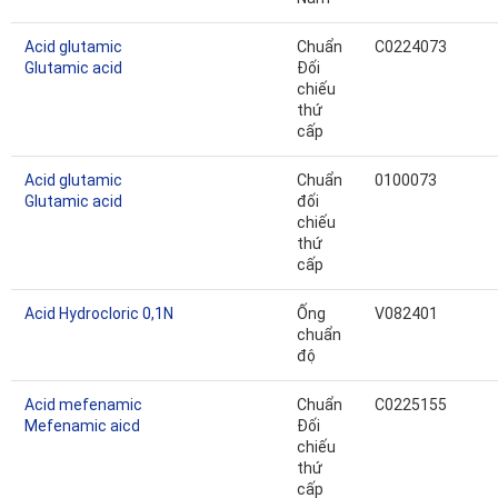
Acid glutamic
Chuẩn
C0224073
Glutamic acid
Đối
chiếu
thứ
cấp
Acid glutamic
Chuẩn
0100073
Glutamic acid
đối
chiếu
thứ
cấp
Acid Hydrocloric 0,1N
Ống
V082401
chuẩn
độ
Acid mefenamic
Chuẩn
C0225155
Mefenamic aicd
Đối
chiếu
thứ
cấp