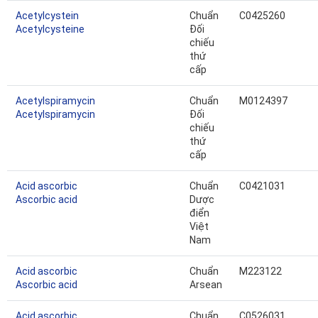
Acetylcystein
Chuẩn
C0425260
Acetylcysteine
Đối
chiếu
thứ
cấp
Acetylspiramycin
Chuẩn
M0124397
Acetylspiramycin
Đối
chiếu
thứ
cấp
Acid ascorbic
Chuẩn
C0421031
Ascorbic acid
Dược
điển
Việt
Nam
Acid ascorbic
Chuẩn
M223122
Ascorbic acid
Arsean
Acid ascorbic
Chuẩn
C0526031