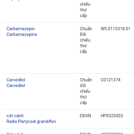
chiếu
thứ
cấp
Carbamazepin
Chuẩn
WS.0115318.01
Carbamazepine
Đối
chiếu
thứ
cấp
Carvedilol
Chuẩn
C0121374
Carvedilol
đối
chiếu
thứ
cấp
cát cánh
DĐVN
HP0325003
Radix Platycodi grandiflori