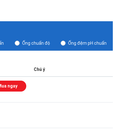
ẩn
Ống chuẩn độ
Ống đệm pH chuẩn
Chú ý
Mua ngay