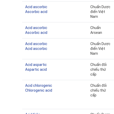
Acid ascorbic
Chuẩn Dược
Ascorbic acid
điển Việt
Nam
Acid ascorbic
Chuẩn
Ascorbic acid
Arsean
Acid ascorbic
Chuẩn Dược
Acid ascorbic
điển Việt
Nam
Acid aspartic
Chuẩn đối
Aspartic acid
chiếu thứ
cấp
Acid chlorogenic
Chuẩn đối
Chlorogenic acid
chiếu thứ
cấp