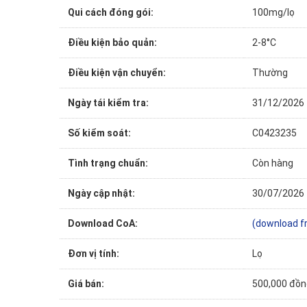
Qui cách đóng gói:
100mg/lọ
Điều kiện bảo quản:
2-8°C
Điều kiện vận chuyển:
Thường
Ngày tái kiểm tra:
31/12/2026
Số kiểm soát:
C0423235
Tình trạng chuẩn:
Còn hàng
Ngày cập nhật:
30/07/2026
Download CoA:
(download f
Đơn vị tính:
Lọ
Giá bán:
500,000 đồn