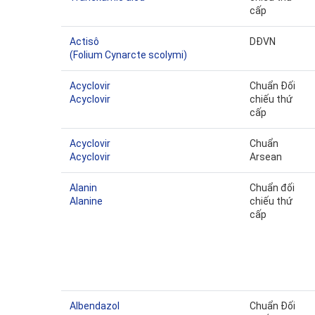
cấp
Actisô
DĐVN
(Folium Cynarcte scolymi)
Acyclovir
Chuẩn Đối
Acyclovir
chiếu thứ
cấp
Acyclovir
Chuẩn
Acyclovir
Arsean
Alanin
Chuẩn đối
Alanine
chiếu thứ
cấp
Albendazol
Chuẩn Đối