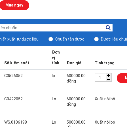
Mua ngay
iết xuất từ dược liệu
Chuẩn tân dược
Dược liệu chu
Đơn
vị
Số kiểm soát
tính
Đơn giá
Tình trạng
C0526052
lọ
600000.00
đồng
C0422052
Lọ
600000.00
Xuất nội bộ
đồng
WS.0106198
Lọ
500000.00
Xuất nội bộ