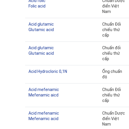
Acid folic
Chuẩn Dược
Folic acid
điển Việt
Nam
Acid glutamic
Chuẩn Đối
Glutamic acid
chiếu thứ
cấp
Acid glutamic
Chuẩn đối
Glutamic acid
chiếu thứ
cấp
Acid Hydrocloric 0,1N
Ống chuẩn
độ
Acid mefenamic
Chuẩn Đối
Mefenamic aicd
chiếu thứ
cấp
Acid mefenamic
Chuẩn Dược
Mefenamic acid
điển Việt
Nam