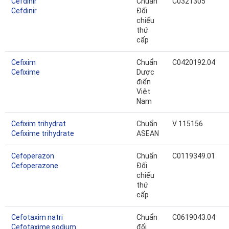
Cefdinir
Chuẩn
C0321305
Cefdinir
Đối
chiếu
thứ
cấp
Cefixim
Chuẩn
C0420192.04
Cefixime
Dược
điển
Việt
Nam
Cefixim trihydrat
Chuẩn
V 115156
Cefixime trihydrate
ASEAN
Cefoperazon
Chuẩn
C0119349.01
Cefoperazone
Đối
chiếu
thứ
cấp
Cefotaxim natri
Chuẩn
C0619043.04
Cefotaxime sodium
đối