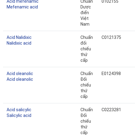
Acid mefenamic
Chuẩn
0102155
Mefenamic acid
Dược
điển
Việt
Nam
Acid Nalidixic
Chuẩn
C0121375
Nalidixic acid
đối
chiếu
thứ
cấp
Acid oleanolic
Chuẩn
E0124398
Acid oleanolic
Đối
chiếu
thứ
cấp
Acid salicylic
Chuẩn
C0223281
Salicylic acid
Đối
chiếu
thứ
cấp