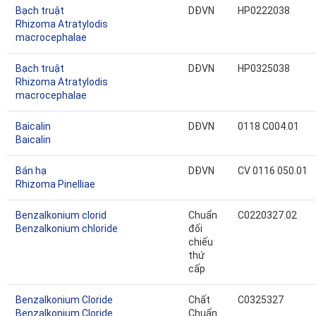
Bạch truật
DĐVN
HP0222038
Rhizoma Atratylodis
macrocephalae
Bạch truật
DĐVN
HP0325038
Rhizoma Atratylodis
macrocephalae
Baicalin
DĐVN
0118 C004.01
Baicalin
Bán hạ
DĐVN
CV 0116 050.01
Rhizoma Pinelliae
Benzalkonium clorid
Chuẩn
C0220327.02
Benzalkonium chloride
đối
chiếu
thứ
cấp
Benzalkonium Cloride
Chất
C0325327
Benzalkonium Cloride
Chuẩn