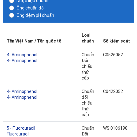
Dược liệu chuẩn
Ống chuẩn độ
Ống đệm pH chuẩn
Loại
Tên Việt Nam / Tên quốc tế
chuẩn
Số kiểm soát
4- Aminophenol
Chuẩn
C0526052
4- Aminophenol
Đối
chiếu
thứ
cấp
4- Aminophenol
Chuẩn
C0422052
4- Aminophenol
đối
chiếu
thứ
cấp
5 - Fluorouracil
Chuẩn
WS.0106198
Fluorouracil
Đối