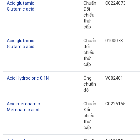
Acid glutamic
Chuẩn
C0224073
Glutamic acid
Đối
chiếu
thứ
cấp
Acid glutamic
Chuẩn
0100073
Glutamic acid
đối
chiếu
thứ
cấp
Acid Hydrocloric 0,1N
Ống
V082401
chuẩn
độ
Acid mefenamic
Chuẩn
C0225155
Mefenamic aicd
Đối
chiếu
thứ
cấp