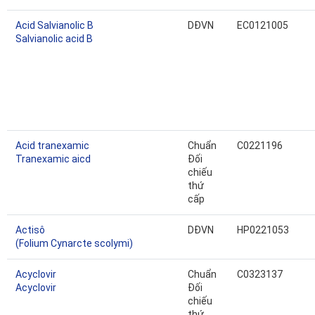
Acid Salvianolic B
DĐVN
EC0121005
Salvianolic acid B
Acid tranexamic
Chuẩn
C0221196
Tranexamic aicd
Đối
chiếu
thứ
cấp
Actisô
DĐVN
HP0221053
(Folium Cynarcte scolymi)
Acyclovir
Chuẩn
C0323137
Acyclovir
Đối
chiếu
thứ