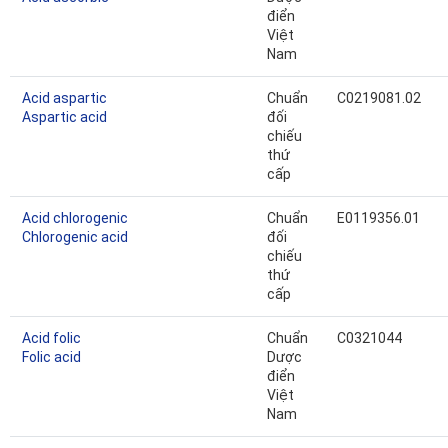
điển
Việt
Nam
Acid aspartic
Chuẩn
C0219081.02
Aspartic acid
đối
chiếu
thứ
cấp
Acid chlorogenic
Chuẩn
E0119356.01
Chlorogenic acid
đối
chiếu
thứ
cấp
Acid folic
Chuẩn
C0321044
Folic acid
Dược
điển
Việt
Nam