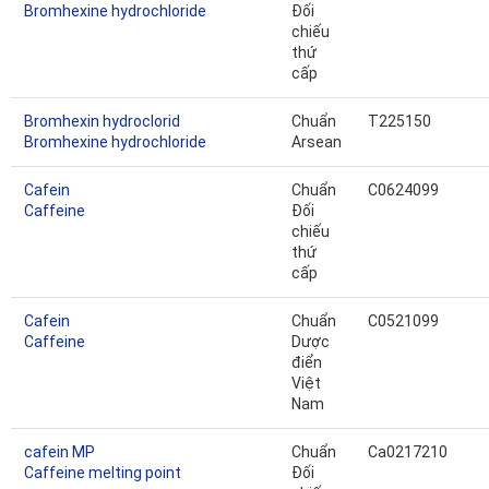
Bromhexine hydrochloride
Đối
chiếu
thứ
cấp
Bromhexin hydroclorid
Chuẩn
T225150
Bromhexine hydrochloride
Arsean
Cafein
Chuẩn
C0624099
Caffeine
Đối
chiếu
thứ
cấp
Cafein
Chuẩn
C0521099
Caffeine
Dược
điển
Việt
Nam
cafein MP
Chuẩn
Ca0217210
Caffeine melting point
Đối