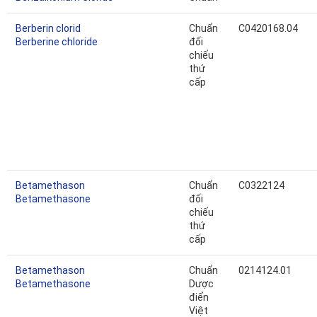
Berberin clorid
Chuẩn
C0420168.04
Berberine chloride
đối
chiếu
thứ
cấp
Betamethason
Chuẩn
C0322124
Betamethasone
đối
chiếu
thứ
cấp
Betamethason
Chuẩn
0214124.01
Betamethasone
Dược
điển
Việt