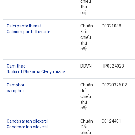
chiếu
thứ
cấp
Calci pantothenat
Chuẩn
C0321088
Calcium pantothenate
Đối
chiếu
thứ
cấp
Cam thảo
DĐVN
HP0324023
Radix et Rhizoma Glycyrrhizae
Camphor
Chuẩn
C0220326.02
camphor
đối
chiếu
thứ
cấp
Candesartan cilexetil
Chuẩn
C0124401
Candesartan cilexetil
Đối
chiếu