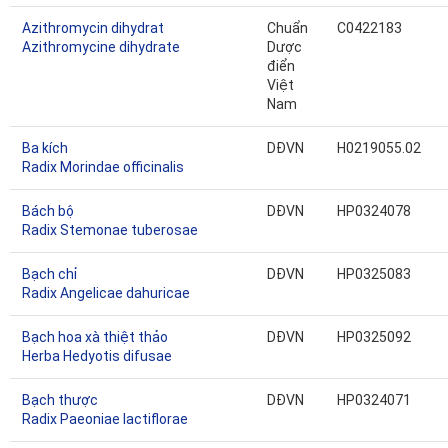
Azithromycin dihydrat
Chuẩn
C0422183
Azithromycine dihydrate
Dược
điển
Việt
Nam
Ba kích
DĐVN
H0219055.02
Radix Morindae officinalis
Bách bộ
DĐVN
HP0324078
Radix Stemonae tuberosae
Bạch chỉ
DĐVN
HP0325083
Radix Angelicae dahuricae
Bạch hoa xà thiệt thảo
DĐVN
HP0325092
Herba Hedyotis difusae
Bạch thược
DĐVN
HP0324071
Radix Paeoniae lactiflorae