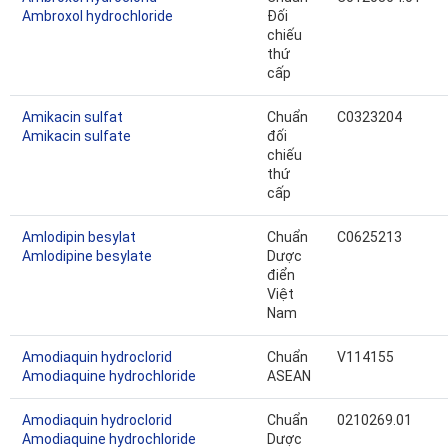
Ambroxol hydrochloride
Đối
chiếu
thứ
cấp
Amikacin sulfat
Chuẩn
C0323204
Amikacin sulfate
đối
chiếu
thứ
cấp
Amlodipin besylat
Chuẩn
C0625213
Amlodipine besylate
Dược
điển
Việt
Nam
Amodiaquin hydroclorid
Chuẩn
V114155
Amodiaquine hydrochloride
ASEAN
Amodiaquin hydroclorid
Chuẩn
0210269.01
Amodiaquine hydrochloride
Dược