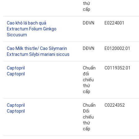
thứ
cấp
Cao khô lá bạch quả
DĐVN
E0224001
Extractum Folium Ginkgo
Siccusum
Cao Milk thistle/ Cao Silymarin
DĐVN
E0120002.01
Extractum Silybi mariani siccus
Captopril
Chuẩn
C0119352.01
Captopril
đối
chiếu
thứ
cấp
Captopril
Chuẩn
C0224352
Captopril
Đối
chiếu
thứ
cấp