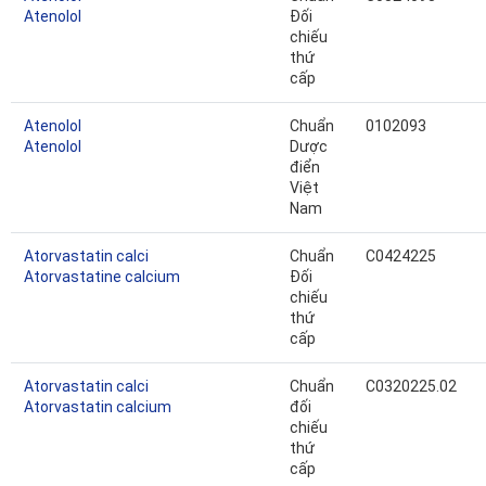
Atenolol
Đối
chiếu
thứ
cấp
Atenolol
Chuẩn
0102093
Atenolol
Dược
điển
Việt
Nam
Atorvastatin calci
Chuẩn
C0424225
Atorvastatine calcium
Đối
chiếu
thứ
cấp
Atorvastatin calci
Chuẩn
C0320225.02
Atorvastatin calcium
đối
chiếu
thứ
cấp