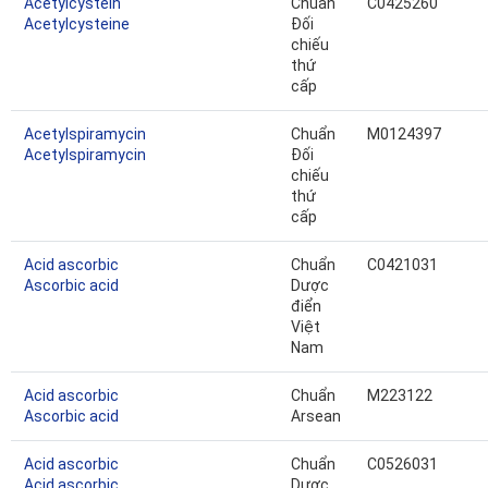
Acetylcystein
Chuẩn
C0425260
Acetylcysteine
Đối
chiếu
thứ
cấp
Acetylspiramycin
Chuẩn
M0124397
Acetylspiramycin
Đối
chiếu
thứ
cấp
Acid ascorbic
Chuẩn
C0421031
Ascorbic acid
Dược
điển
Việt
Nam
Acid ascorbic
Chuẩn
M223122
Ascorbic acid
Arsean
Acid ascorbic
Chuẩn
C0526031
Acid ascorbic
Dược