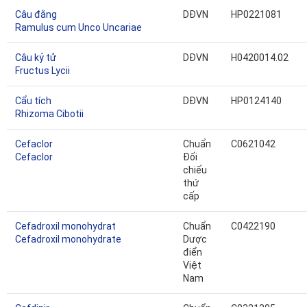
Câu đằng
DĐVN
HP0221081
Ramulus cum Unco Uncariae
Câu kỷ tử
DĐVN
H0420014.02
Fructus Lycii
Cẩu tích
DĐVN
HP0124140
Rhizoma Cibotii
Cefaclor
Chuẩn
C0621042
Cefaclor
Đối
chiếu
thứ
cấp
Cefadroxil monohydrat
Chuẩn
C0422190
Cefadroxil monohydrate
Dược
điển
Việt
Nam