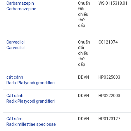
Carbamazepin
Chuẩn
WS.0115318.01
Carbamazepine
Đối
chiếu
thứ
cấp
Carvedilol
Chuẩn
C0121374
Carvedilol
đối
chiếu
thứ
cấp
cát cánh
DĐVN
HP0325003
Radix Platycodi grandiflori
Cát cánh
DĐVN
HP0222003
Radix Platycodi grandiflori
Cát sâm
DĐVN
HP0123127
Radix millettiae speciosae