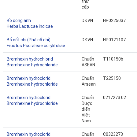
thứ
cấp
Bồ công anh
DĐVN
HP0225037
Herba Lactucae indicae
Bổ cốt chỉ (Phá cố chỉ)
DĐVN
HP0121107
Fructus Psoraleae corylifoliae
Bromhexin hydrochlorid
Chuẩn
T110150b
Bromhexine hydrochloride
ASEAN
Bromhexin hydroclorid
Chuẩn
T225150
Bromhexine hydrochloride
Arsean
Bromhexin hydroclorid
Chuẩn
0217273.02
Bromhexine hydrochloride
Dược
điển
Việt
Nam
Bromhexin hydroclorid
Chuẩn
C0323273