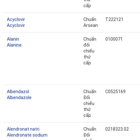
cấp
Acyclovir
Chuẩn
T222121
Acyclovir
Arsean
Alanin
Chuẩn
0100071
Alanine
đối
chiếu
thứ
cấp
Albendazol
Chuẩn
C0525169
Albendazole
Đối
chiếu
thứ
cấp
Alendronat natri
Chuẩn
0218323.02
Alendronate sodium
Đối