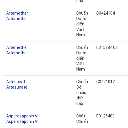
cấp
Artemether
Chuẩn
C0424184
Artemether
Dược
điển
Việt
Nam
Artemether
Chuẩn
0315184.03
Artemether
Dược
điển
Việt
Nam
Artesunat
Chuẩn
C0421012
Artesunate
Đối
chiếu
thứ
cấp
Asperosaponin VI
Chất
E0125403
Asperosaponin VI
Chuẩn