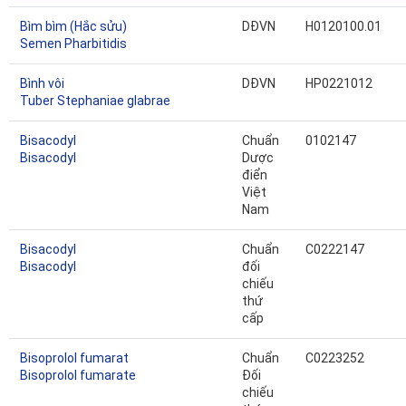
Bìm bìm (Hắc sửu)
DĐVN
H0120100.01
Semen Pharbitidis
Bình vôi
DĐVN
HP0221012
Tuber Stephaniae glabrae
Bisacodyl
Chuẩn
0102147
Bisacodyl
Dược
điển
Việt
Nam
Bisacodyl
Chuẩn
C0222147
Bisacodyl
đối
chiếu
thứ
cấp
Bisoprolol fumarat
Chuẩn
C0223252
Bisoprolol fumarate
Đối
chiếu