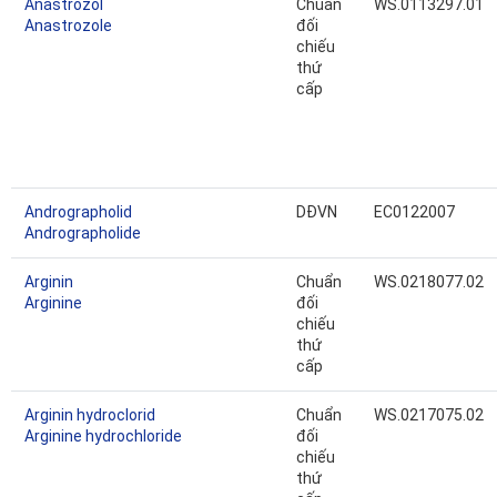
Anastrozol
Chuẩn
WS.0113297.01
Anastrozole
đối
chiếu
thứ
cấp
Andrographolid
DĐVN
EC0122007
Andrographolide
Arginin
Chuẩn
WS.0218077.02
Arginine
đối
chiếu
thứ
cấp
Arginin hydroclorid
Chuẩn
WS.0217075.02
Arginine hydrochloride
đối
chiếu
thứ