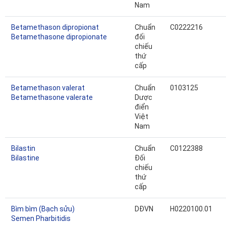
Nam
Betamethason dipropionat
Chuẩn
C0222216
Betamethasone dipropionate
đối
chiếu
thứ
cấp
Betamethason valerat
Chuẩn
0103125
Betamethasone valerate
Dược
điển
Việt
Nam
Bilastin
Chuẩn
C0122388
Bilastine
Đối
chiếu
thứ
cấp
Bìm bìm (Bạch sửu)
DĐVN
H0220100.01
Semen Pharbitidis