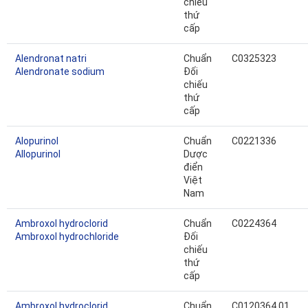
chiếu
thứ
cấp
Alendronat natri
Chuẩn
C0325323
Alendronate sodium
Đối
chiếu
thứ
cấp
Alopurinol
Chuẩn
C0221336
Allopurinol
Dược
điển
Việt
Nam
Ambroxol hydroclorid
Chuẩn
C0224364
Ambroxol hydrochloride
Đối
chiếu
thứ
cấp
Ambroxol hydroclorid
Chuẩn
C0120364.01