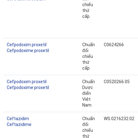
chiếu
thứ
cấp
Cefpodoxim proxetil
Chuẩn
C0624266
Cefpodoxime proxetil
đối
chiếu
thứ
cấp
Cefpodoxim proxetil
Chuẩn
C0520266.05
Cefpodoxime proxetil
Dược
điển
Việt
Nam
Ceftazidim
Chuẩn
WS.0216232.02
Ceftazidime
đối
chiếu
thứ