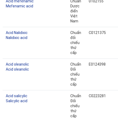
Acid mefenamic
Chuẩn
0102155
Mefenamic acid
Dược
điển
Việt
Nam
Acid Nalidixic
Chuẩn
C0121375
Nalidixic acid
đối
chiếu
thứ
cấp
Acid oleanolic
Chuẩn
E0124398
Acid oleanolic
Đối
chiếu
thứ
cấp
Acid salicylic
Chuẩn
C0223281
Salicylic acid
Đối
chiếu
thứ
cấp