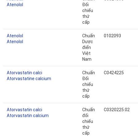
Atenolol
Đối
chiếu
thứ
cấp
Atenolol
Chuẩn
0102093
Atenolol
Dược
điển
Việt
Nam
Atorvastatin calci
Chuẩn
C0424225
Atorvastatine calcium
Đối
chiếu
thứ
cấp
Atorvastatin calci
Chuẩn
C0320225.02
Atorvastatin calcium
đối
chiếu
thứ
cấp