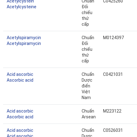
Acetylcystein
Chuẩn
C0425260
Acetylcysteine
Đối
chiếu
thứ
cấp
Acetylspiramycin
Chuẩn
M0124397
Acetylspiramycin
Đối
chiếu
thứ
cấp
Acid ascorbic
Chuẩn
C0421031
Ascorbic acid
Dược
điển
Việt
Nam
Acid ascorbic
Chuẩn
M223122
Ascorbic acid
Arsean
Acid ascorbic
Chuẩn
C0526031
Acid ascorbic
Dược