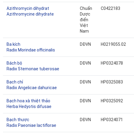
Azithromycin dihydrat
Chuẩn
C0422183
Azithromycine dihydrate
Dược
điển
Việt
Nam
Ba kích
DĐVN
H0219055.02
Radix Morindae officinalis
Bách bộ
DĐVN
HP0324078
Radix Stemonae tuberosae
Bạch chỉ
DĐVN
HP0325083
Radix Angelicae dahuricae
Bạch hoa xà thiệt thảo
DĐVN
HP0325092
Herba Hedyotis difusae
Bạch thược
DĐVN
HP0324071
Radix Paeoniae lactiflorae