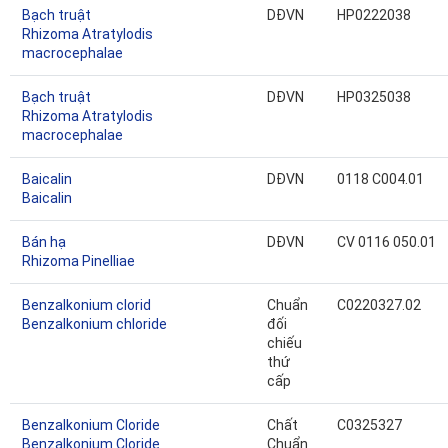
Bạch truật
DĐVN
HP0222038
Rhizoma Atratylodis
macrocephalae
Bạch truật
DĐVN
HP0325038
Rhizoma Atratylodis
macrocephalae
Baicalin
DĐVN
0118 C004.01
Baicalin
Bán hạ
DĐVN
CV 0116 050.01
Rhizoma Pinelliae
Benzalkonium clorid
Chuẩn
C0220327.02
Benzalkonium chloride
đối
chiếu
thứ
cấp
Benzalkonium Cloride
Chất
C0325327
Benzalkonium Cloride
Chuẩn