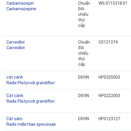
Carbamazepin
Chuẩn
WS.0115318.01
Carbamazepine
Đối
chiếu
thứ
cấp
Carvedilol
Chuẩn
C0121374
Carvedilol
đối
chiếu
thứ
cấp
cát cánh
DĐVN
HP0325003
Radix Platycodi grandiflori
Cát cánh
DĐVN
HP0222003
Radix Platycodi grandiflori
Cát sâm
DĐVN
HP0123127
Radix millettiae speciosae