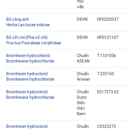
thứ
cấp
Bồ công anh
DĐVN
HP0225037
Herba Lactucae indicae
Bổ cốt chỉ (Phá cố chỉ)
DĐVN
HP0121107
Fructus Psoraleae corylifoliae
Bromhexin hydrochlorid
Chuẩn
T110150b
Bromhexine hydrochloride
ASEAN
Bromhexin hydroclorid
Chuẩn
T225150
Bromhexine hydrochloride
Arsean
Bromhexin hydroclorid
Chuẩn
0217273.02
Bromhexine hydrochloride
Dược
điển
Việt
Nam
Bromhexin hydroclorid
Chuẩn
C0323273