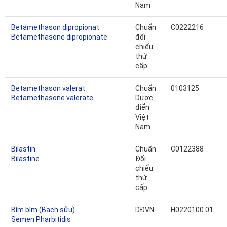
Nam
Betamethason dipropionat
Chuẩn
C0222216
Betamethasone dipropionate
đối
chiếu
thứ
cấp
Betamethason valerat
Chuẩn
0103125
Betamethasone valerate
Dược
điển
Việt
Nam
Bilastin
Chuẩn
C0122388
Bilastine
Đối
chiếu
thứ
cấp
Bìm bìm (Bạch sửu)
DĐVN
H0220100.01
Semen Pharbitidis