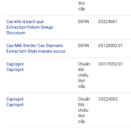
thứ
cấp
Cao khô lá bạch quả
DĐVN
E0224001
Extractum Folium Ginkgo
Siccusum
Cao Milk thistle/ Cao Silymarin
DĐVN
E0120002.01
Extractum Silybi mariani siccus
Captopril
Chuẩn
C0119352.01
Captopril
đối
chiếu
thứ
cấp
Captopril
Chuẩn
C0224352
Captopril
Đối
chiếu
thứ
cấp