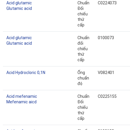
Acid glutamic
Chuẩn
C0224073
Glutamic acid
Đối
chiếu
thứ
cấp
Acid glutamic
Chuẩn
0100073
Glutamic acid
đối
chiếu
thứ
cấp
Acid Hydrocloric 0,1N
Ống
V082401
chuẩn
độ
Acid mefenamic
Chuẩn
C0225155
Mefenamic aicd
Đối
chiếu
thứ
cấp