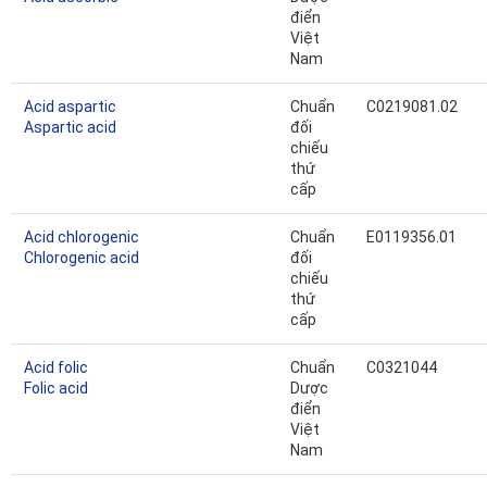
điển
Việt
Nam
Acid aspartic
Chuẩn
C0219081.02
Aspartic acid
đối
chiếu
thứ
cấp
Acid chlorogenic
Chuẩn
E0119356.01
Chlorogenic acid
đối
chiếu
thứ
cấp
Acid folic
Chuẩn
C0321044
Folic acid
Dược
điển
Việt
Nam