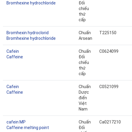
Bromhexine hydrochloride
Đối
chiếu
thứ
cấp
Bromhexin hydroclorid
Chuẩn
T225150
Bromhexine hydrochloride
Arsean
Cafein
Chuẩn
C0624099
Caffeine
Đối
chiếu
thứ
cấp
Cafein
Chuẩn
C0521099
Caffeine
Dược
điển
Việt
Nam
cafein MP
Chuẩn
Ca0217210
Caffeine melting point
Đối