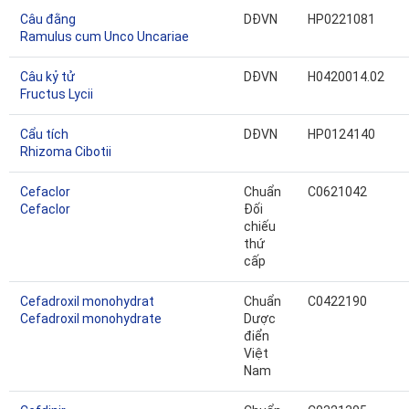
Câu đằng
DĐVN
HP0221081
Ramulus cum Unco Uncariae
Câu kỷ tử
DĐVN
H0420014.02
Fructus Lycii
Cẩu tích
DĐVN
HP0124140
Rhizoma Cibotii
Cefaclor
Chuẩn
C0621042
Cefaclor
Đối
chiếu
thứ
cấp
Cefadroxil monohydrat
Chuẩn
C0422190
Cefadroxil monohydrate
Dược
điển
Việt
Nam