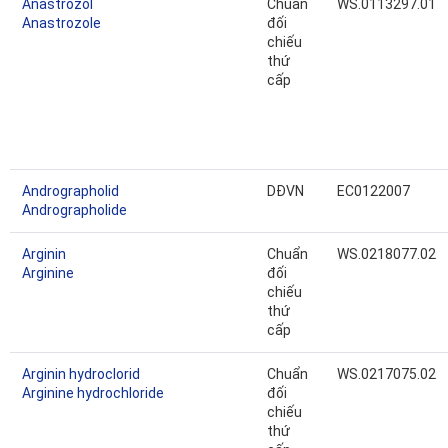
Anastrozol
Chuẩn
WS.0113297.01
Anastrozole
đối
chiếu
thứ
cấp
Andrographolid
DĐVN
EC0122007
Andrographolide
Arginin
Chuẩn
WS.0218077.02
Arginine
đối
chiếu
thứ
cấp
Arginin hydroclorid
Chuẩn
WS.0217075.02
Arginine hydrochloride
đối
chiếu
thứ