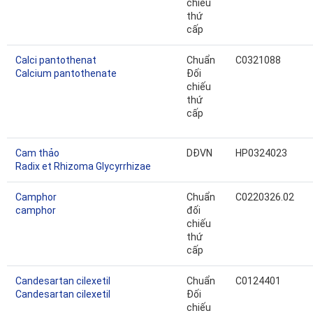
chiếu
thứ
cấp
Calci pantothenat
Chuẩn
C0321088
Calcium pantothenate
Đối
chiếu
thứ
cấp
Cam thảo
DĐVN
HP0324023
Radix et Rhizoma Glycyrrhizae
Camphor
Chuẩn
C0220326.02
camphor
đối
chiếu
thứ
cấp
Candesartan cilexetil
Chuẩn
C0124401
Candesartan cilexetil
Đối
chiếu