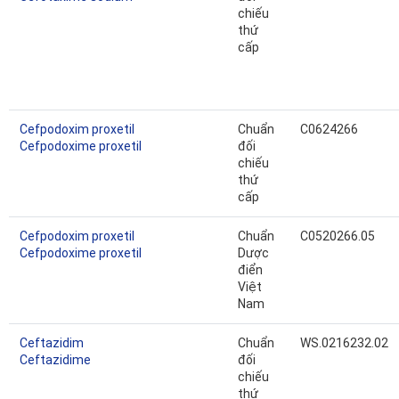
chiếu
thứ
cấp
Cefpodoxim proxetil
Chuẩn
C0624266
Cefpodoxime proxetil
đối
chiếu
thứ
cấp
Cefpodoxim proxetil
Chuẩn
C0520266.05
Cefpodoxime proxetil
Dược
điển
Việt
Nam
Ceftazidim
Chuẩn
WS.0216232.02
Ceftazidime
đối
chiếu
thứ