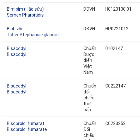
Bìm bìm (Hắc sửu)
DĐVN
H0120100.01
Semen Pharbitidis
Bình vôi
DĐVN
HP0221012
Tuber Stephaniae glabrae
Bisacodyl
Chuẩn
0102147
Bisacodyl
Dược
điển
Việt
Nam
Bisacodyl
Chuẩn
C0222147
Bisacodyl
đối
chiếu
thứ
cấp
Bisoprolol fumarat
Chuẩn
C0223252
Bisoprolol fumarate
Đối
chiếu