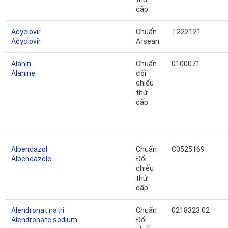
cấp
Acyclovir
Chuẩn
T222121
Acyclovir
Arsean
Alanin
Chuẩn
0100071
Alanine
đối
chiếu
thứ
cấp
Albendazol
Chuẩn
C0525169
Albendazole
Đối
chiếu
thứ
cấp
Alendronat natri
Chuẩn
0218323.02
Alendronate sodium
Đối