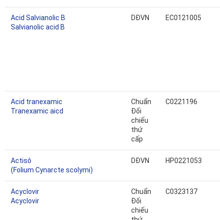
Acid Salvianolic B
DĐVN
EC0121005
Salvianolic acid B
Acid tranexamic
Chuẩn
C0221196
Tranexamic aicd
Đối
chiếu
thứ
cấp
Actisô
DĐVN
HP0221053
(Folium Cynarcte scolymi)
Acyclovir
Chuẩn
C0323137
Acyclovir
Đối
chiếu
thứ