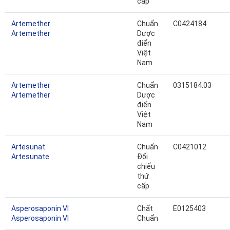
cấp
Artemether
Chuẩn
C0424184
Artemether
Dược
điển
Việt
Nam
Artemether
Chuẩn
0315184.03
Artemether
Dược
điển
Việt
Nam
Artesunat
Chuẩn
C0421012
Artesunate
Đối
chiếu
thứ
cấp
Asperosaponin VI
Chất
E0125403
Asperosaponin VI
Chuẩn