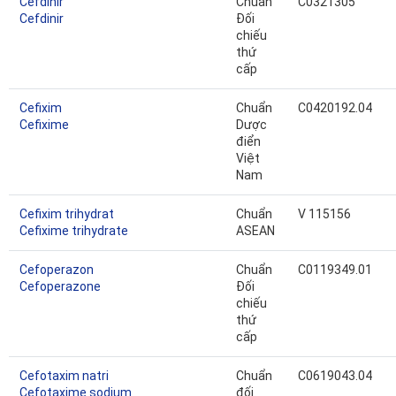
Cefdinir
Chuẩn
C0321305
Cefdinir
Đối
chiếu
thứ
cấp
Cefixim
Chuẩn
C0420192.04
Cefixime
Dược
điển
Việt
Nam
Cefixim trihydrat
Chuẩn
V 115156
Cefixime trihydrate
ASEAN
Cefoperazon
Chuẩn
C0119349.01
Cefoperazone
Đối
chiếu
thứ
cấp
Cefotaxim natri
Chuẩn
C0619043.04
Cefotaxime sodium
đối