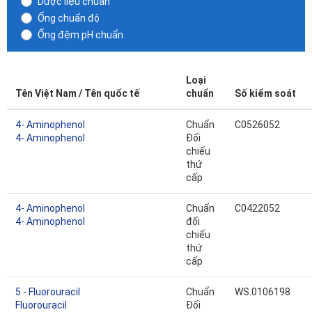
Dược liệu chuẩn
Ống chuẩn độ
Ống đệm pH chuẩn
Loại
Tên Việt Nam / Tên quốc tế
chuẩn
Số kiểm soát
4- Aminophenol
Chuẩn
C0526052
4- Aminophenol
Đối
chiếu
thứ
cấp
4- Aminophenol
Chuẩn
C0422052
4- Aminophenol
đối
chiếu
thứ
cấp
5 - Fluorouracil
Chuẩn
WS.0106198
Fluorouracil
Đối