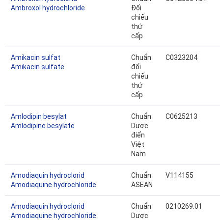
Ambroxol hydrochloride
Đối
chiếu
thứ
cấp
Amikacin sulfat
Chuẩn
C0323204
Amikacin sulfate
đối
chiếu
thứ
cấp
Amlodipin besylat
Chuẩn
C0625213
Amlodipine besylate
Dược
điển
Việt
Nam
Amodiaquin hydroclorid
Chuẩn
V114155
Amodiaquine hydrochloride
ASEAN
Amodiaquin hydroclorid
Chuẩn
0210269.01
Amodiaquine hydrochloride
Dược