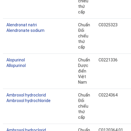
chiếu
thứ
cấp
Alendronat natri
Chuẩn
C0325323
Alendronate sodium
Đối
chiếu
thứ
cấp
Alopurinol
Chuẩn
C0221336
Allopurinol
Dược
điển
Việt
Nam
Ambroxol hydroclorid
Chuẩn
C0224364
Ambroxol hydrochloride
Đối
chiếu
thứ
cấp
Ambroxol hydroclorid
Chuẩn
C0120364.01