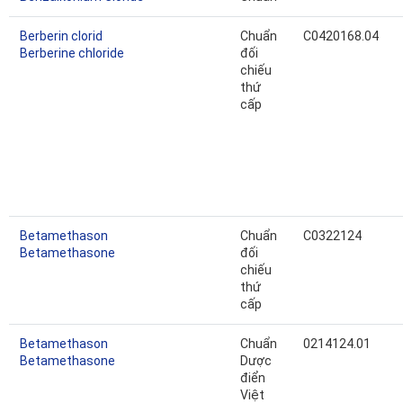
Berberin clorid
Chuẩn
C0420168.04
Berberine chloride
đối
chiếu
thứ
cấp
Betamethason
Chuẩn
C0322124
Betamethasone
đối
chiếu
thứ
cấp
Betamethason
Chuẩn
0214124.01
Betamethasone
Dược
điển
Việt